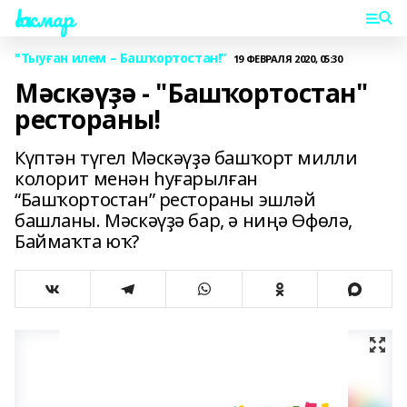
Һаҡмар
"Тыуған илем – Башҡортостан!”
19 ФЕВРАЛЯ 2020, 05:30
Мәскәүҙә - "Башҡортостан"
рестораны!
Күптән түгел Мәскәүҙә башҡорт милли
колорит менән һуғарылған
“Башҡортостан” рестораны эшләй
башланы. Мәскәүҙә бар, ә ниңә Өфөлә,
Баймаҡта юҡ?