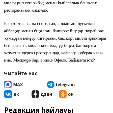
милли ризыҡтарыбыҙ
менән һыйларлыҡ
башҡорт
рестораны
юҡ кимәлдә
.
Башҡорт
са һырып сигелгән, эшләнгән, һуғылған
әйберҙәр менән биҙәлгән,
башҡорт йыр
ҙа
р, ҡурай һәм
ҡ
умыҙҙан көйҙәр
яңғыраған
,
башҡорт милли аҙыҡтары
бешерелгән,
милли кейемдә, үҙебеҙсә,
башҡортса
хеҙмәтләндергән ресторандар, кафелар күберәк кәрәк
ине
. Мәскәүҙә бар, ә ниңә Өфөлә, Баймаҡта юҡ?
Читайте нас
Редакция һайлауы