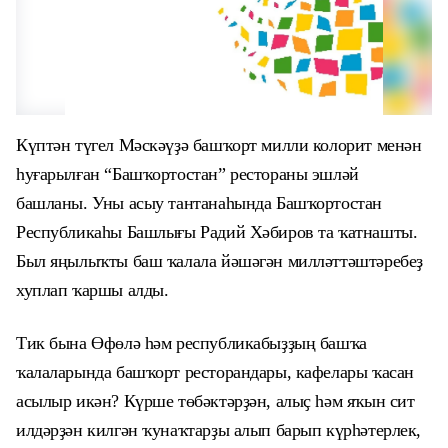
Күптән түгел Мәскә
үҙә башҡорт милли колорит менән
һуғарылған “Башҡортостан” рестораны эшләй
башланы. Уны асыу тантанаһында Башҡортостан
Республикаһы Башлығы Радий Хәбиров та ҡатнашты.
Был яңылыҡты баш ҡалала йәшәгән милләттәштәребеҙ
хуплап ҡаршы алды.
Тик бына
Өфөлә
һәм республикабыҙҙың башҡа
ҡалаларында
башҡорт ресторандары, кафелары ҡасан
асылыр
икән
? Күрше төбәктәрҙән, алыҫ һәм яҡын сит
илдәрҙән килгән ҡунаҡтарҙы алып бары
п күрһәтерлек
,