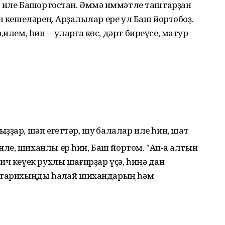
 иле Башҡортостан. Әммә ҡиммәтле таштарҙан
н кешеләрең. Арҙаҡлылар ере ул Баш йортобоҙ.
лем, һин -- уларға көс, дәрт биреүсе, матур
ыҙҙар, шәп егеттәр, шуҡ балалар иле һин, шат
е, шиханлы ер һин, Баш йортом. "Ап-аҡ алтын
ич кеүек рухлы шағирҙар үҫә, һиңә дан
ҡ тарихыңды һаҡлай шихандарың һәм