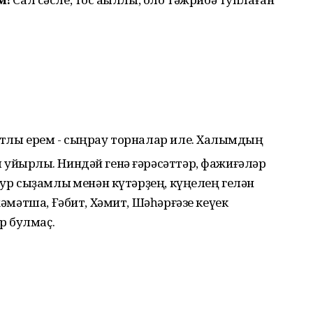
уатлы ерем - сыңрау торналар иле. Халҡымдың
уйырлыҡ. Ниндәй генә ғәрәсәттәр, фажиғәләр
ҙур сыҙамлыҡ менән күтәрҙең, күңелең гелән
хәмәтша, Ғәбит, Хәмит, Шәһәрғәзе кеүек
ур булмаҫ.