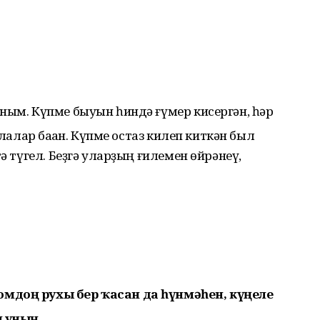
аным. Күпме быуын һиндә ғүмер кисергән, һәр
алалар баҡҡан. Күпме остаз килеп киткән был
тә түгел. Беҙгә уларҙың ғилемен өйрәнеү,
омдоң рухы бер ҡасан да һүнмәһен, күңеле
н уның.