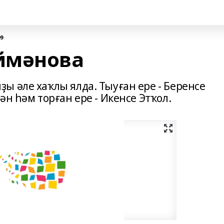
09
ймәнова
ы әле хаҡлы ялда. Тыуған ере - Беренсе
н һәм торған ере - Икенсе Этҡол.