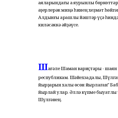
ҡаяларындағы аҡ яурынлы бөркөттәр
ҡәҙерлерәк миңә һинең хеҙмәт һөйгә
Алдынғы ҡарашлы йәштәр үҫә һиндә,и
киләсәккә әйҙәүсе.
Ш
ағәле Шаҡман вариҫтары - шаян ҡ
республикам. Шәйехзадалы, Шүлгәнл
йырҙарын халҡы өсөн йырлаған" Баб
йырлай улар. Әллә күпме быуатлы
Шүлгәнең.