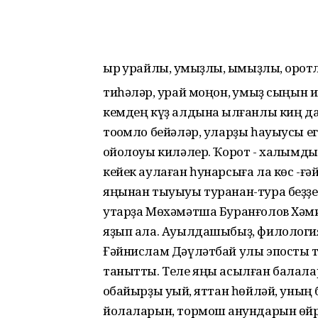
ыр ҡурайлы, ҡумыҙлы, ҡымыҙлы, ҡоротл
тиһәләр, ҡурай моңон, ҡумыҙ сыңын
кемдең күҙ алдына ҡылғанлы киң да
тоҡомло бейәләр, уларҙы һауыусы ег
ҡойолоуы киләлер. Ҡорот - халҡымд
кейек аулаған һунарсыға ла көс -ғәй
яңынан тыуыуы туранан-тура беҙҙе
утарҙа Мөхәмәтша Буранғолов Хәмит
яҙып ала. Ауылдашыбыҙ, филологи
Ғәйнислам Дәүләтбай улы эпосты т
танытты. Теле яңы асылған балалар
ҡобайырҙы уҡый, яттан һөйләй, уның
йолаларын, тормош ҡанундарын өйр