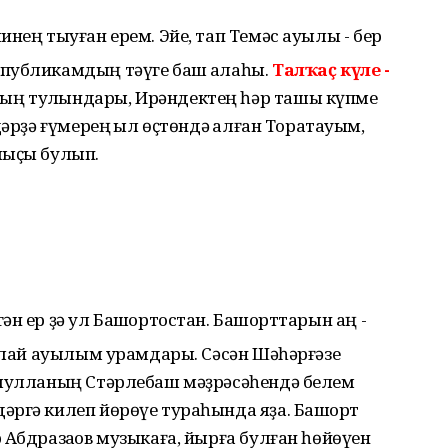
инең тыуған ерем. Эйе, тап Темәс ауылы - бер
публикамдың тәүге баш ҡалаһы.
Талҡаҫ күле -
ың тулҡындары, Ирәндектең һәр ташы күпме
дәрҙә ғүмерең ҡыл өҫтөндә ҡалған Торатауым,
мыҫы булып.
ән ер ҙә ул Башҡортостан. Башҡорттарын аң -
аҡлай ауылым урамдары. Сәсән Шәһәрғәзе
ҡмулланың Стәрлебаш мәҙрәсәһендә белем
әргә килеп йөрөүе тураһында яҙа. Башҡорт
 Абдразаҡов музыкаға, йырға булған һөйөүен