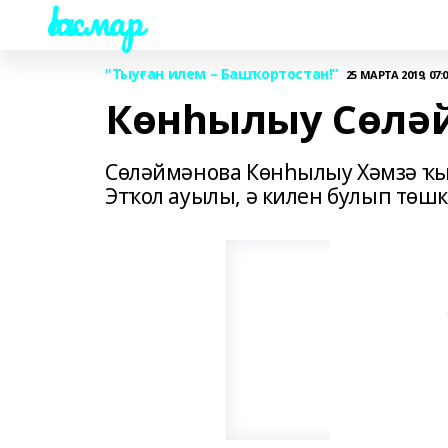
Һаҡмар
"Тыуған илем – Башҡортостан!”
25 МАРТА 2019, 07:
Көнһылыу Сөлә
Сөләймәнова Көнһылыу Хәмзә ҡыҙ
Этҡол ауылы, ә килен булып төшкә