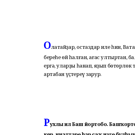
О
латайҙар, остаздар иле һин, Ват
береһе өй һалған, ағас ултыртҡан, б
ергә, уларҙы һанап, яҙып бөтөрлөк 
артабан үҫтереү зарур.
Р
ухлы ил Баш йортобоҙ. Башҡорт
көр, ниәттәре һәр саҡ изге булһы