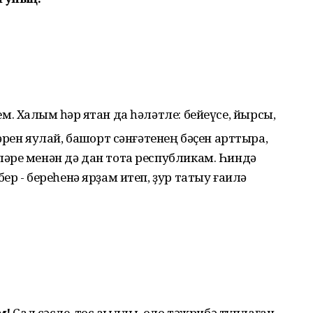
 Халҡым һәр яҡтан да һәләтле: бейеүсе, йырсы,
рен яулай, башҡорт сәнғәтенең бәҫен арттыра,
әре менән дә дан тота республикам. Һиндә
р - береһенә ярҙам итеп, ҙур татыу ғаилә
м!
Сал сәсле, тос аҡыллы, оло тәжрибә туплаған