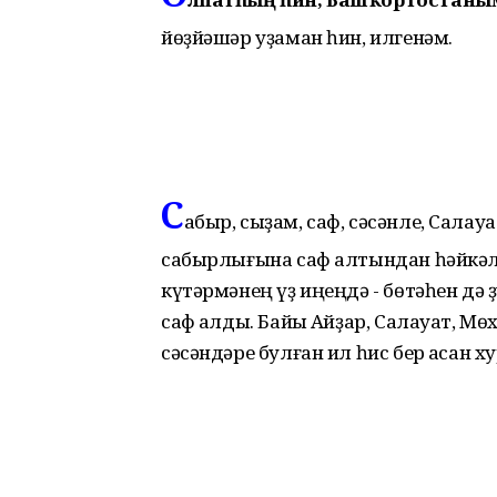
йөҙйәшәр уҙаман һин, илгенәм.
С
абыр, сыҙам, саф, сәсәнле, Сала
сабырлығына саф алтындан һәйкәл ҡ
күтәрмәнең үҙ иңеңдә - бөтәһен дә 
саф ҡалды. Байыҡ Айҙар, Салауат, Мө
сәсәндәре булған ил һис бер ҡасан х