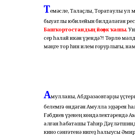
Т
емәсле, Талҡаҫлы, Торатаулы ул м
быуатлыҡ юбилейын билдәләгән рес
Башҡортостандың йөҙөк ҡашы.
Ун
сер һаҡлай икән үҙендә?! Төрлө мәл
мәңге тор һин илем ғорурлығы, на
А
ҡмулланы, Абдразаҡовтарҙы үҫтерг
белемгә өндәгән Аҡмулла эҙҙәрен һ
Ғәбдиев үҙенең көндәлектәрендә А
алған һабаҡташы Таһир Дәүләтшинд
кино сәнғәтенә нигеҙ һалыусы Әмир