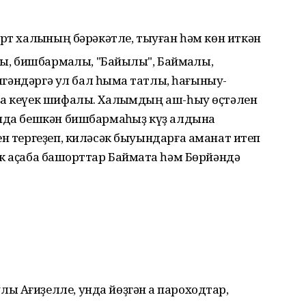
орт халҡының бәрәкәтле, тыуған һәм көн иткән
лы, бишбармаҡлы, "Байыҡлы", Баймаҡлы,
елгәндәргә ул бал һымаҡ татлы, һағыныу-
ҙа кеүек шифалы. Халҡымдың аш-һыу өҫтәлен
ында бешкән бишбармаҡһыҙ күҙ алдына
ен тергеҙеп, киләсәк быуындарға аманат итеп
к аҫаба башҡорттар Баймаҡта һәм Бөрйәндә
ы Ағиҙелле, унда йөҙгән аҡ пароходтар,