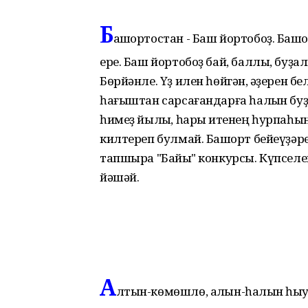
Б
ашҡортостан - Баш йортобоҙ. Башҡ
ере. Баш йортобоҙ бай, баллы, буҙа
Бөрйәнле. Үҙ илен һөйгән, ҡәҙерен б
һағыштан сарсағандарға һалҡын бу
һимеҙ йылҡы, һарыҡ итенең һурпаһ
килтереп булмай. Башҡорт бейеүҙәр
тапшыра "Байыҡ" конкурсы. Күпселе
йәшәй.
А
лтын-көмөшлө, алҡын-һалҡын һыул