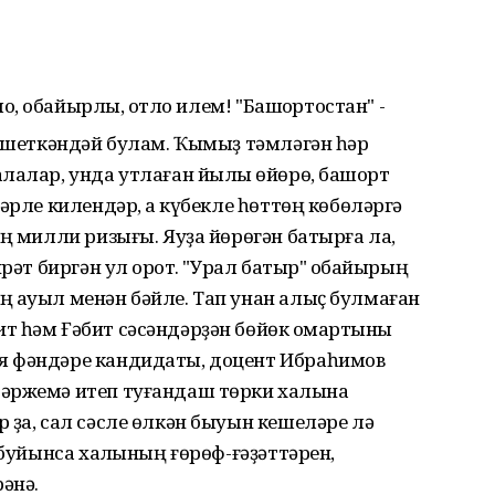
о, ҡобайырлы, ҡотло илем! "Башҡортостан" -
 ишеткәндәй булам. Ҡымыҙ тәмләгән һәр
лалар, унда утлаған йылҡы өйөрө, башҡорт
әрле килендәр, аҡ күбекле һөттөң көбөләргә
ың милли ризығы. Яуҙа йөрөгән батырға ла,
рәт биргән ул ҡорот. "Урал батыр" ҡобайырың
ң ауыл менән бәйле. Тап унан алыҫ булмаған
 һәм Ғәбит сәсәндәрҙән бөйөк ҡомартҡыны
я фәндәре кандидаты, доцент Ибраһимов
әржемә итеп туғандаш төрки халҡына
 ҙа, сал сәсле өлкән быуын кешеләре лә
 буйынса халҡының ғөрөф-ғәҙәттәрен,
әнә.