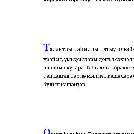
Т
алантлы, таһыллы, татыу илкәйем.
ҡурайсы, ҡумыҙсылары донъя сәхнәлә
баһаһын күтәрә. Таһыллы көрәшсел
төпләнгән төрлө милләт кешеләре бе
булып йәшәйҙәр.
О
лпатһың һин, Башҡортостаны