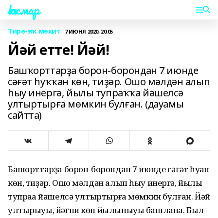
Һаҡмар
Тирә-яҡ мөхит
7 ИЮНЯ 2020, 20:05
Йәй етте! Йәй!
Башҡорттарҙа борон-борондан 7 июнде
сәғәт һуҡҡан көн, тиҙәр. Ошо мәлдән алып
һыу инергә, йылы тупраҡҡа йәшелсә
ултыртырға мөмкин булған. (дауамы
сайтта)
Башҡорттарҙа борон-борондан 7 июнде сәғәт һуҡҡан
көн, тиҙәр. Ошо мәлдән алып һыу инергә, йылы
тупраҡҡа йәшелсә ултыртырға мөмкин булған. Йәй
ултырыуы, йәғни көн йылыныуы башлана. Был