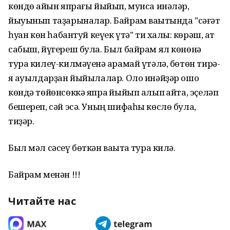
көндө ҡайын япрағы йыйып, мунса инәләр,
йыуынып таҙарыналар. Байрам ваҡытында "сәғәт
һуҡҡан көн һабантуй кеүек үтә" ти халыҡ: көрәш, ат
сабыш, йүгереш була. Был байрам ял көнөнә
тура килеү-килмәүенә ҡарамай үтәлә, бөтөн тирә-
яҡ ауылдарҙан йыйылалар. Оло инәйҙәр ошо
көндә төйөнсөккә япраҡ йыйып алып ҡайта, эҫеләп
бешереп, сәй эсә. Уның шифаһы көслө була,
тиҙәр.
Был мәл сәсеү бөткән ваҡытҡа тура килә.
Байрам менән !!!
Читайте нас