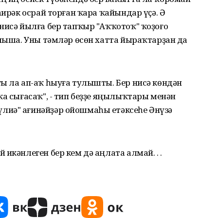
һирәк осрай торған ҡара ҡайындар үҫә. Ә
нисә йылға бер тапҡыр "Аҡҡотоҡ" ҡоҙоғо
улыша. Уны тәмләр өсөн хатта йыраҡтарҙан да
ы ла ап-аҡ һыуға тулышты. Бер нисә көндән
ҡа сығасаҡ", - тип беҙҙе яңылыҡтары менән
лиә" ағинәйҙәр ойошмаһы етәксеһе Әнүзә
икәнлеген бер кем дә аңлата алмай. . .