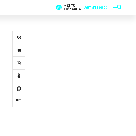
+21 °С
Антитеррор
Облачно