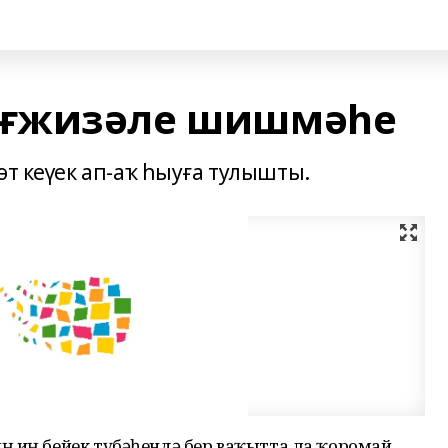
өғжизәле шишмәһе
өт кеүек ап-аҡ һыуға тулышты.
ң иң бейек түбәһендә бер ваҡытта ла ҡоромай