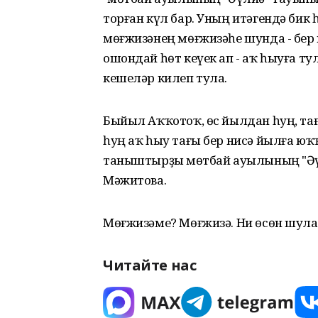
торған күл бар. Уның итәгендә бик 
мөғжизәнең мөғжизәһе шунда - бер 
ошондай һөт кеүек ап - аҡ һыуға т
кешеләр килеп тула.
Быйыл Аҡҡотоҡ, өс йылдан һуң, тағ
һуң аҡ һыу тағы бер нисә йылға юҡ
таныштырҙы Өмөтбай ауылының "Әү
Мәжитова.
Мөғжизәме? Мөғжизә. Ни өсөн шулай 
Читайте нас