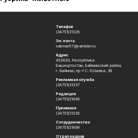
Телефон
(34751)31326
Эл. почта
sakmar07@rambler.ru
Адрес
453630, Республика
Башкортостан, Баймакский район,
г. Баймак, пр-т С. Юлаева, 38
Рекламная служба
(34751)31337
Редакция
(34751)21499
Приемная
(34751)31326
Сотрудничество
(34751)21499
Отдел кадров