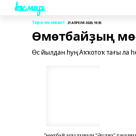
Һаҡмар
Тирә-яҡ мөхит
21 АПРЕЛЯ 2020, 19:35
Өмөтбайҙың м
Өс йылдан һуң Аҡҡотоҡ тағы ла һ
"Өмөтбай ауылының "Әүлиә" тауыны