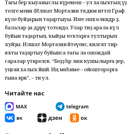
Тағы бер ҡыуаныслы күренеш – ул халыҡтың үҙ
теләге менән (Илшат Мортазин тәҡдим итте) Граф
күле буйҙарын таҙартыуы. Изге эшкә өлкәндәр ҙә,
балалар ҙа дәррәү тотондо. Улар тиҙ арала күл
буйын таҙартып, ҡыйҙы тоҡтарға тултырып
ҡуйҙы. Илшат Мортазин әйтеүенсә, киләсәктә тирә-
яҡты таҙартыу буйынса тағы ла ошондай
саралар үткәреләсәк. “Беҙҙә һәр эшкә ҡушылырға әҙер,
уңған халыҡ йәшәй. Иң мөһиме – ойошторорға
ғына кәрәк”, – ти ул.
Читайте нас