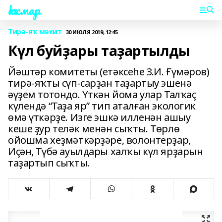
Һаҡмар
Тирә-яҡ мөхит
30 ИЮЛЯ 2019, 12:45
Күл буйҙары таҙартылды
Йәштәр комитеты (етәксеһе З.И. Ғүмәров)
тирә-яҡты сүп-сарҙан таҙартыу эшенә
әүҙем тотондо. Үткән йома улар Талҡаҫ
күлендә “Таҙа яр” тип аталған экологик
өмә үткәрҙе. Изге эшкә илленән ашыу
кеше ҙур теләк менән сыҡты. Төрлө
ойошма хеҙмәткәрҙәре, волонтерҙар,
Иҫән, Түбә ауылдары халҡы күл ярҙарын
таҙартып сыҡты.