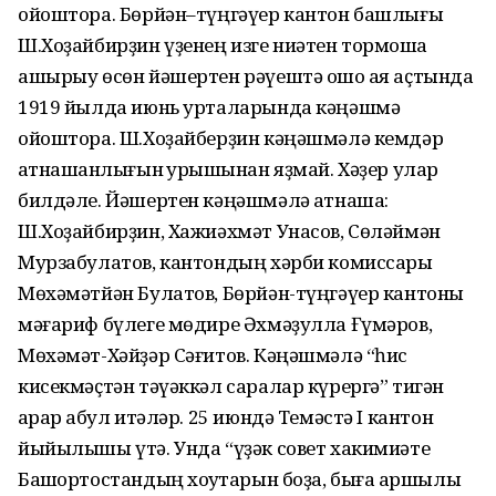
ойоштора. Бөрйән–түңгәүер кантон башлығы
Ш.Хоҙайбирҙин үҙенең изге ниәтен тормошҡа
ашырыу өсөн йәшертен рәүештә ошо ҡая аҫтында
1919 йылда июнь урталарында кәңәшмә
ойоштора. Ш.Хоҙайберҙин кәңәшмәлә кемдәр
ҡатнашҡанлығын ҡурҡышынан яҙмай. Хәҙер улар
билдәле. Йәшертен кәңәшмәлә ҡатнаша:
Ш.Хоҙайбирҙин, Хажиәхмәт Унасов, Сөләймән
Мурзабулатов, кантондың хәрби комиссары
Мөхәмәтйән Булатов, Бөрйән-түңгәүер кантоны
мәғариф бүлеге мөдире Әхмәҙулла Ғүмәров,
Мөхәмәт-Хәйҙәр Сәғитов. Кәңәшмәлә “һис
кисекмәҫтән тәүәккәл саралар күрергә” тигән
ҡарар ҡабул итәләр. 25 июндә Темәстә I кантон
йыйылышы үтә. Унда “үҙәк совет хакимиәте
Башҡортостандың хоҡуҡтарын боҙа, быға ҡаршылыҡ