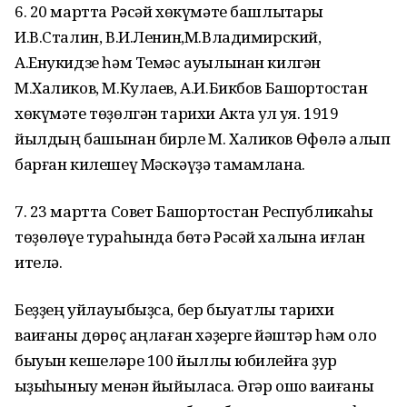
6. 20 мартта Рәсәй хөкүмәте башлыҡтары
И.В.Сталин, В.И.Ленин,М.Владимирский,
А.Енукидзе һәм Темәс ауылынан килгән
М.Халиков, М.Кулаев, А.И.Бикбов Башҡортостан
хөкүмәте төҙөлгән тарихи Актҡа ҡул ҡуя. 1919
йылдың башынан бирле М. Халиков Өфөлә алып
барған килешеү Мәскәүҙә тамамлана.
7. 23 мартта Совет Башҡортостан Республикаһы
төҙөлөүе тураһында бөтә Рәсәй халҡына иғлан
ителә.
Беҙҙең уйлауыбыҙса, бер быуатлыҡ тарихи
ваҡиғаны дөрөҫ аңлаған хәҙерге йәштәр һәм оло
быуын кешеләре 100 йыллыҡ юбилейға ҙур
ҡыҙыҡһыныу менән йыйыласаҡ. Әгәр ошо ваҡиғаны