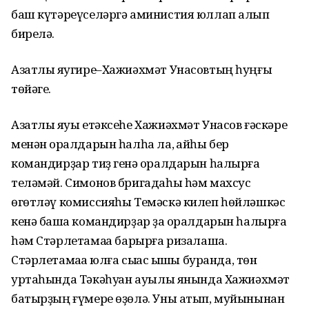
баш күтәреүселәргә аминистия юллап алып
бирелә.
Азатлыҡ яугире–Хажиәхмәт Унасовтың һуңғы
төйәге.
Азатлыҡ яуы етәксеһе Хажиәхмәт Унасов ғәскәре
менән ҡоралдарын һалһа ла, ҡайһы бер
командирҙар тиҙ генә ҡоралдарын һалырға
теләмәй. Симонов бригадаһы һәм махсус
өгөтләү комиссияһы Темәскә килеп һөйләшкәс
кенә башҡа командирҙар ҙа ҡоралдарын һалырға
һәм Стәрлетамаҡҡа барырға ризалаша.
Стәрлетамаҡҡа юлға сыҡҡас ҡышҡы буранда, төн
уртаһында Тәкәһуҡҡан ауылы янында Хажиәхмәт
батырҙың ғүмере өҙөлә. Уны атып, муйынынан