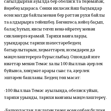
сағылдырған ауылда бер обелиск та төҙөмәһәк,
йөҙөбөҙ ҡыҙарасаҡ. Сөнки киләсәк йәш быуындар
өсөн матди байлыҡ менән бер рәттән рухи байлыҡ
та ҡалдырырға тейешбеҙ. Бөгөнгөсә, кейеҙ баҫып,
балаҫ һуғып, янсыҡ тегеп кенә өйрәтеү менән
сикләнергә ярамай. Тарихи ваҡиғаларҙы,
урындарҙы; тарихи шәхестәребеҙҙең
батырлыҡтарын, хеҙмәттәрен, исемдәрен дә
мәңгеләштерергә бурыслыбыҙ. Ошондай изге
ниәттәр менән Темәс халҡы 100 йыллыҡҡа әҙерлек
буйынса, хөкүмәт ҡарары сыҡҡас та, әҙерлек
эштәрен башланы. Беҙҙең төп маҡсат:
-100 йыллыҡҡа Темәс ауылында, обелиск ҡуйып,
тарихи урынды, тарихи ваҡиғаны мәңгеләштереү.
-Башҡортостан дәүләтен төҙөү өсөн ҡорбан булған