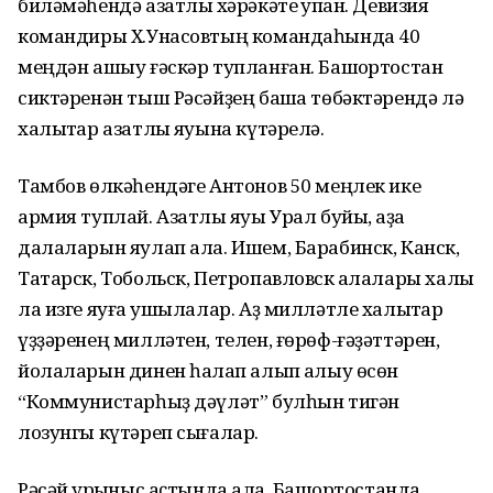
биләмәһендә азатлыҡ хәрәкәте ҡупҡан. Девизия
командиры Х.Унасовтың командаһында 40
меңдән ашыу ғәскәр тупланған. Башҡортостан
сиктәренән тыш Рәсәйҙең башҡа төбәктәрендә лә
халыҡтар азатлыҡ яуына күтәрелә.
Тамбов өлкәһендәге Антонов 50 меңлек ике
армия туплай. Азатлыҡ яуы Урал буйы, ҡаҙаҡ
далаларын яулап ала. Ишем, Барабинск, Канск,
Татарск, Тобольск, Петропавловск ҡалалары халҡы
ла изге яуға ҡушылалар. Аҙ милләтле халыҡтар
үҙҙәренең милләтен, телен, ғөрөф-ғәҙәттәрен,
йолаларын динен һаҡлап алып ҡалыу өсөн
“Коммунистарһыҙ дәүләт” булһын тигән
лозунгы күтәреп сығалар.
Рәсәй ҡурҡыныс аҫтында ҡала. Башҡортостанда