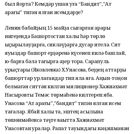
был йортҡа? Кемдәр ҡушҡан уға “Бандит”,”Ат
ҡарағы” тигән ялған исемдәрҙе?
Ленин бабайҙың 15 майҙа сығарған ҡарары
нигеҙендә Башҡортостан халҡы һәр төрлө
ҡыҫырыҡлауҙарға, сикләүҙәргә дусар ителә. Сит
яуыздар башҡорт ерҙәренә күсенеп килә башлай,
юҡ-барға бәлә тағырға әҙер тора. Сарапуль
урыҫтары (Яковлевка) Х.Унасовҡа, беҙҙең аттарҙы
башҡорттар урлағандар тип яла яға. Аңын-тоңон
белмәгән ситтән килгән милиционер Хажиәхмәт
Насыровты Темәс төрмәһенә килтереп яба.
Унасовҡа “Ат ҡарағы”,”бандит” тигән ялған исем
тағалар. Ябай халыҡ та, эштең асылына
төшөнмәйенсә тәүге ваҡытта Хажиәхмәт
Унасовтан ҡурҡалар. Рапат тауындағы кәңәшмәнән