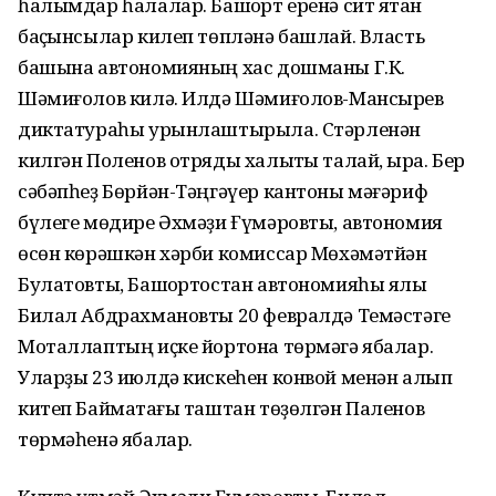
һалымдар һалалар. Башҡорт еренә сит яҡтан
баҫҡынсылар килеп төпләнә башлай. Власть
башына автономияның хас дошманы Г.К.
Шәмиғолов килә. Илдә Шәмиғолов-Мансырев
диктатураһы урынлаштырыла. Стәрленән
килгән Поленов отряды халыҡты талай, ҡыра. Бер
сәбәпһеҙ Бөрйән-Тәңгәүер кантоны мәғәриф
бүлеге мөдире Әхмәҙи Ғүмәровты, автономия
өсөн көрәшкән хәрби комиссар Мөхәмәтйән
Булатовты, Башҡортостан автономияһы яҡлы
Билал Абдрахмановты 20 февралдә Темәстәге
Моталлаптың иҫке йортона төрмәгә ябалар.
Уларҙы 23 июлдә кискеһен конвой менән алып
китеп Баймаҡтағы таштан төҙөлгән Паленов
төрмәһенә ябалар.