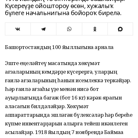
Күсереүҙе ойоштороу өсөн, хужалыҡ
бүлеге начальнигына бойороҡ бирелә.
Башҡортостандың 100 йыллығына арнала
Эште еңеләйтеү маҡсатында хөкүмәт
ағзаларының кемдәрҙе күсерергә, уларҙың
ғаилә ағзаларының һанын исемлеккә теркәйҙәр.
Һәр ғаилә ағзаһы үҙе менән нисә бот
ауырлығында багаж (бот 16 кг) кәрәк-ярағын
аласағын билдәләйҙәр. Хөкүмәт
аппараттарында эшләгән бүлексәләр һәр береһе
күпме инвентарҙарын алырға тейеш икәнлеген
асыҡлайҙар. 1918 йылдың 7 ноябрендә Баймаҡҡа