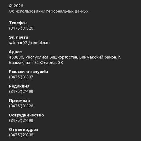
© 2026
Об использовании персональных данных
Телефон
(34751)31326
Эл. почта
sakmar07@rambler.ru
Адрес
453630, Республика Башкортостан, Баймакский район, г.
Баймак, пр-т С. Юлаева, 38
Рекламная служба
(34751)31337
Редакция
(34751)21499
Приемная
(34751)31326
Сотрудничество
(34751)21499
Отдел кадров
(34751)21838