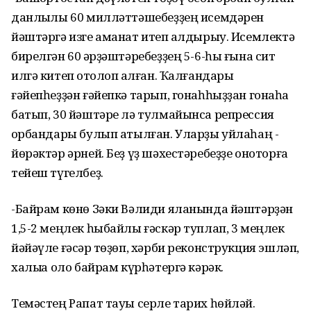
данлыҡлы 60 милләттәшебеҙҙең исемдәрен
йәштәргә изге аманат итеп ҡалдырыу. Исемлектә
бирелгән 60 ҡәрҙәштәребеҙҙең 5-6-һы ғына сит
илгә китеп ҡотолоп ҡалған. Ҡалғандары
ғәйепһеҙҙән ғәйепкә тарып, гонаһһыҙҙан гонаһҡа
батып, 30 йәштәре лә тулмайынса репрессия
ҡорбандары булып атылған. Уларҙы уйлаһаң -
йөрәктәр әрней. Беҙ үҙ шәхестәребеҙҙе оноторға
тейеш түгелбеҙ.
-Байрам көнө Зәки Вәлиди яланында йәштәрҙән
1,5-2 меңлек һыбайлы ғәскәр туплап, 3 меңлек
йәйәүле ғәсҡәр төҙөп, хәрби реконструкция эшләп,
халыҡҡа оло байрам күрһәтергә кәрәк.
Темәстең Рапат тауы серле тарих һөйләй.