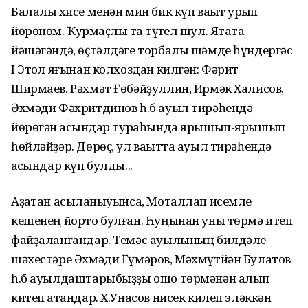
Балалыҡ хисе менән мин бик күп ваҡыт ҡурҡып
йөрөнөм. Ҡурҡмаҫлыҡ та түгел шул. Ятаҡта
йәшәгәндә, өҫтәлдәге торбалы шәмде һүндергәс
I Этҡол яғынан колхоздан килгән: Фәрит
Ширмаев, Рәхмәт Ғөбәйҙуллин, Ирмәк Халисов,
Әхмәди Фәхритдинов һ.б ауыл тирәһендә
йөрөгән ҡасҡындар тураһында ярышып-ярышып
һөйләйҙәр. Дөрөҫ, ул ваҡытта ауыл тирәһендә
ҡасҡындар күп булды...
Аҙаҡтан асыҡланыуынса, Моталлап исемле
кешенең йорто булған. Һуңынан уны төрмә итеп
файҙаланғандар. Темәс ауылының билдәле
шәхестәре Әхмәди Ғүмәров, Мәхмүтйән Булатов
һ.б ауылдаштарыбыҙҙы ошо төрмәнән алып
китеп атҡандар. Х.Унасов нисек килеп эләккән