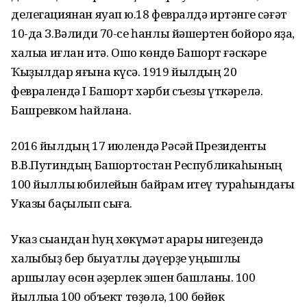
делегациянан яуап юҡ.18 февралдә иртәнге сәғәт
10-да З.Вәлиди 70-се һанлы йәшертен бойороҡ яҙа,
халыҡҡа иғлан итә. Ошо көндө Башҡорт ғәскәре
Ҡыҙылдар яғына күсә. 1919 йылдың 20
февралендә I Башҡорт хәрби съезы үткәрелә.
Башревком һайлана.
2016 йылдың 17 июлендә Рәсәй Президенты
В.В.Путиндың Башҡортостан Республикаһының
100 йыллыҡ юбилейын байрам итеү тураһындағы
Указы баҫылып сыға.
Указ сыҡҡандан һуң хөкүмәт ҡарары нигеҙендә
халҡыбыҙ бер быуатлыҡ дәүерҙе уңышлы
ҡаршылау өсөн әҙерлек эшен башланы. 100
йыллыҡҡа 100 объект төҙөлә, 100 бөйөк