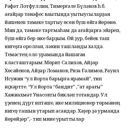
Рәфҡәт Лотфуллин, Тимерғәле Бүләков һ.б.
ағайҙар тәнәфес ваҡытында уҡытыусыларҙан
йәшенеп тәмәке тартыу өсөн буш өйгә йөрөнө.
Мин дә, тәмәке тартмаһам да ағайҙарға эйәреп,
буш өйгә бер-ике барҙым. Өй ҙур, бейек таш
нигеҙгә ҡоролған, ләкин ташландыҡ хәлдә.
Темәстең оло урамында йәшәгән
класташтарым: Мөрит Салихов, Айҙар
Хөсәйенов, Айҙар Лоҡманов, Риза Ғәлимов, Рауил
Исҡужин “ул йортҡа барырға ярамай”, тип
иҫкәртте. “Ул йортҡа “бандит” ,”ат ҡарағы”
Хажиахмәт Унасовты бикләп тотҡандар. Ул
үҙенең дүрт иптәше, ике милиционер төрмәнең
нигеҙ ташын ҡутарып ҡасҡандар. Хәҙер ҙә урманда
йөрөйҙәр”,- тип мине ҡурҡыттылар