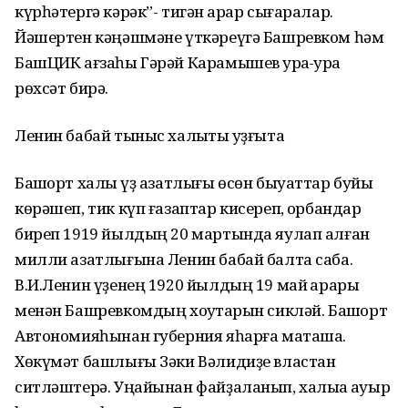
күрһәтергә кәрәк”- тигән ҡарар сығаралар.
Йәшертен кәңәшмәне үткәреүгә Башревком һәм
БашЦИК ағзаһы Гәрәй Карамышев ҡурҡа-ҡурҡа
рөхсәт бирә.
Ленин бабай тыныс халыҡты ҡуҙғыта
Башҡорт халҡы үҙ азатлығы өсөн быуаттар буйы
көрәшеп, тик күп ғазаптар кисереп, ҡорбандар
биреп 1919 йылдың 20 мартында яулап алған
милли азатлығына Ленин бабай балта саба.
В.И.Ленин үҙенең 1920 йылдың 19 май ҡарары
менән Башревкомдың хоҡуҡтарын сикләй. Башҡорт
Автономияһынан губерния яһарға маташа.
Хөкүмәт башлығы Зәки Вәлидиҙе властан
ситләштерә. Уңайынан файҙаланып, халыҡҡа ауыр