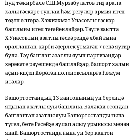
һуң тәжирбәле С.Ш.Мурзабулатов тиҙ арала
халыҡ ғәскәре туплай һәм регуляр армия итеп
төҙөп өлгөрә. Хажиәхмәт Унасовты ғәскәр
башлығы итеп тәғәйенләйҙәр. Тәүге ваҡытта
Х.Унасовтың азатлыҡ ғәскәрендә ябай ғына
ҡоралланған, хәрби әҙерлек үтмәгән 7 генә яугир
була. Тәү башлап азатлыҡ яуын партизандар
хәрәкәте рәүешендә башлайҙар, башҡорт халҡын
аҫып-киҫеп йөрөгән поленовсыларға һөжүм
итәләр.
Башҡортостандың 13 кантонының ун берендә
яңынан азатлыҡ яуы башлана. Бәләкәй осҡондан
башланған азатлыҡ яуы Башҡортостанды ғына
түгел, бөтә Рәсәйҙе яулап алыу ҡурҡынысы менән
янай. Башҡортостанда ғына ун бер кантон