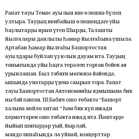
Рапат тауы Темәс ауылын ике өлөшкә бүлеп
ултыра. Тауҙың көнбайыш өлөшөндәге ҡуйы
һаҙлыҡтарҙы ярып үтеп Шырҙы, Талашты
йылғалары данлыҡлы Һаҡмар йылғаһына ҡушыла.
Артабан Һаҡмар йылғаһы Башҡортостан
ауылдары буйлап үҙ юлын дауам итә. Тауҙың
төньяғында ҡуйы һаҙға терәлеп торған бейек ҡая
урынлашҡан. Был тәбиғи мөғжизә йәйендә,
ҡышында ҡунаҡтарҙы үҙенә саҡырып тора. Рапат
тауы Башҡортостан Автономияһы яҙмышына бик
ныҡ бәйләнгән. Ш.Бабич ошо төбәктә “Башҡорт
халҡына көйлө хитап “ һәм бик күп ижади
хеҙмәттәрен ошо төбәктә ижад итә. Йәштәрҙе
йыйып шиғырҙар уҡый, йырлай,
мандолинаһында ла уйнай, концерттар