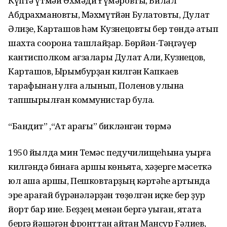
Күптә үтмәй Әхмәди Ғүмәровты, Билал
Абдрахмановты, Мәхмүтйән Булатовты, Дулат
Әлиҙе, Карташов һәм Кузнецовты бер төндә атып
шахта соҡорона ташлайҙар. Бөрйән-Тәңгәүер
кантисполком ағзалары Дулат Али, Кузнецов,
Карташов, Ырымбурҙан килгән Капкаев
тарафынан ҡулға алынып, Поленов ҡулына
тапшырылған коммунистар була.
“Бандит” ,“Ат ҡарағы” бикләнгән төрмә
1950 йылда мин Темәс педучилищеһына уҡырға
килгәндә бинаға ҡаршы көньяҡта, хәҙерге мәсеткә
юл аша ҡаршы, Пешковтарҙың кәртәһе артында
эре ҡарағай бүрәнәләрҙән төҙөлгән иҫке бер ҙур
йорт бар ине. Беҙҙең менән бергә уҡыған, ятаҡта
бергә йәшәгән фронттан ҡайтҡан Мансур Ғәлиев,