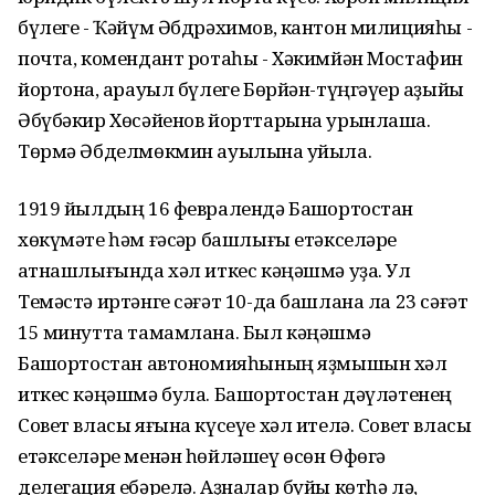
бүлеге - Ҡәйүм Әбдрәхимов, кантон милицияһы -
почта, комендант ротаһы - Хәкимйән Мостафин
йортона, ҡарауыл бүлеге Бөрйән-түңгәүер ҡаҙыйы
Әбүбәкир Хөсәйенов йорттарына урынлаша.
Төрмә Әбделмөкмин ауылына ҡуйыла.
1919 йылдың 16 февралендә Башҡортостан
хөкүмәте һәм ғәсҡәр башлығы етәкселәре
ҡатнашлығында хәл иткес кәңәшмә уҙа. Ул
Темәстә иртәнге сәғәт 10-да башлана ла 23 сәғәт
15 минутта тамамлана. Был кәңәшмә
Башҡортостан автономияһының яҙмышын хәл
иткес кәңәшмә була. Башҡортостан дәүләтенең
Совет власы яғына күсеүе хәл ителә. Совет власы
етәкселәре менән һөйләшеү өсөн Өфөгә
делегация ебәрелә. Аҙналар буйы көтһә лә,