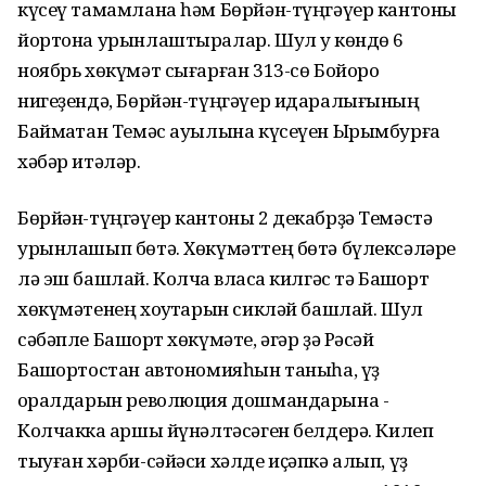
күсеү тамамлана һәм Бөрйән-түңгәүер кантоны
йортона урынлаштыралар. Шул уҡ көндө 6
ноябрь хөкүмәт сығарған 313-сө Бойороҡ
нигеҙендә, Бөрйән-түңгәүер идаралығының
Баймаҡтан Темәс ауылына күсеүен Ырымбурға
хәбәр итәләр.
Бөрйән-түңгәүер кантоны 2 декабрҙә Темәстә
урынлашып бөтә. Хөкүмәттең бөтә бүлексәләре
лә эш башлай. Колчаҡ власҡа килгәс тә Башҡорт
хөкүмәтенең хоҡуҡтарын сикләй башлай. Шул
сәбәпле Башҡорт хөкүмәте, әгәр ҙә Рәсәй
Башҡортостан автономияһын таныһа, үҙ
ҡоралдарын революция дошмандарына -
Колчакка ҡаршы йүнәлтәсәген белдерә. Килеп
тыуған хәрби-сәйәси хәлде иҫәпкә алып, үҙ