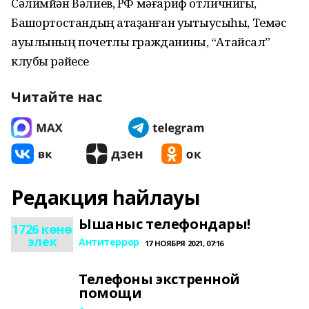
Сәлимйән Вәлиев, РФ мәғариф отличнигы,
Башҡортостандың атҡаҙанған уҡытыусыһы, Темәс
ауылының почетлы гражданины, “Атайсал”
клубы рәйесе
Читайте нас
Редакция һайлауы
Ышаныс телефондары!
1726 көнө
элек
Антитеррор
17 НОЯБРЯ 2021, 07:16
Телефоны экстренной
помощи