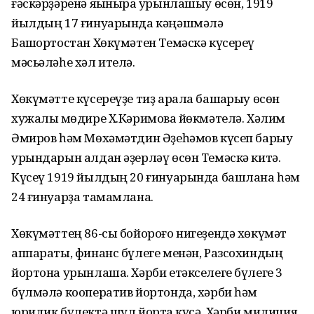
ғәскәрҙәренә яҡыныраҡ урынлашыу өсөн, 1919
йылдың 17 ғинуарында кәңәшмәлә
Башҡортостан Хөкүмәтен Темәскә күсереү
мәсьәләһе хәл ителә.
Хөкүмәтте күсереүҙе тиҙ арала башҡарыу өсөн
хужалыҡ мөдире Х.Кәримовҡа йөкмәтелә. Хәлим
Әмиров һәм Мөхәмәтдин Әҙеһәмов күсеп барыу
урындарын алдан әҙерләү өсөн Темәскә китә.
Күсеү 1919 йылдың 20 ғинуарында башлана һәм
24 ғинуарҙа тамамлана.
Хөкүмәттең 86-сы бойороғо нигеҙендә хөкүмәт
аппараты, финанс бүлеге менән, Разсохиндың
йортона урынлаша. Хәрби етәкселеге бүлеге 3
бүлмәлә кооператив йортонда, хәрби һәм
юридик бүлектә шул йортҡа күсә. Хәрби милиция