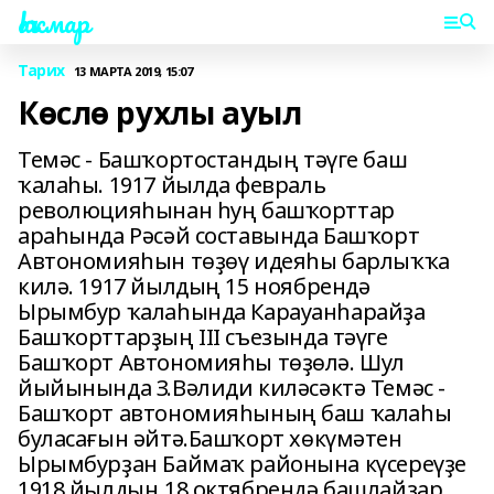
Һаҡмар
Тарих
13 МАРТА 2019, 15:07
Көслө рухлы ауыл
Темәс - Башҡортостандың тәүге баш
ҡалаһы. 1917 йылда февраль
революцияһынан һуң башҡорттар
араһында Рәсәй составында Башҡорт
Автономияһын төҙөү идеяһы барлыҡҡа
килә. 1917 йылдың 15 ноябрендә
Ырымбур ҡалаһында Карауанһарайҙа
Башҡорттарҙың III съезында тәүге
Башҡорт Автономияһы төҙөлә. Шул
йыйынында З.Вәлиди киләсәктә Темәс -
Башҡорт автономияһының баш ҡалаһы
буласағын әйтә.Башҡорт хөкүмәтен
Ырымбурҙан Баймаҡ районына күсереүҙе
1918 йылдың 18 октябрендә башлайҙар.