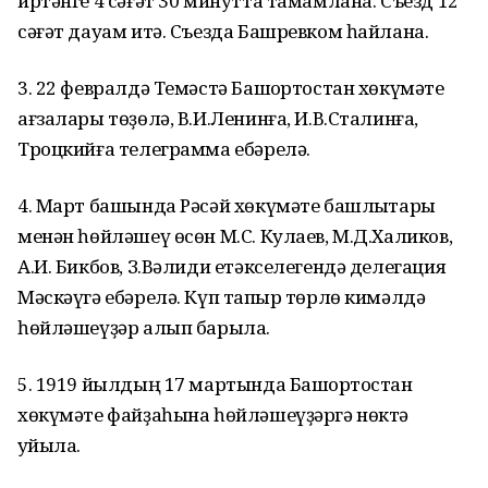
иртәнге 4 сәғәт 30 минутта тамамлана. Съезд 12
сәғәт дауам итә. Съезда Башревком һайлана.
3. 22 февралдә Темәстә Башҡортостан хөкүмәте
ағзалары төҙөлә, В.И.Ленинға, И.В.Сталинға,
Троцкийға телеграмма ебәрелә.
4. Март башында Рәсәй хөкүмәте башлыҡтары
менән һөйләшеү өсөн М.С. Кулаев, М.Д.Халиков,
А.И. Бикбов, З.Вәлиди етәкселегендә делегация
Мәскәүгә ебәрелә. Күп тапҡыр төрлө кимәлдә
һөйләшеүҙәр алып барыла.
5. 1919 йылдың 17 мартында Башҡортостан
хөкүмәте файҙаһына һөйләшеүҙәргә нөктә
ҡуйыла.