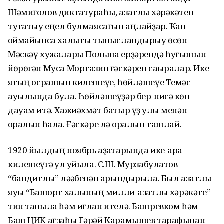
Шәмиғолов диктатураһы, азатлыҡ хәрәкәтен
туҡтатыу еңел булмаясағын аңлайҙар. Ҡан
ҡоймайынса халыҡты тынысландырыу өсөн
Мәскәү хужалары Польша ерҙәрендә һуғышып
йөрөгән Муса Мортазин ғәскәрен саҡыралар. Ике
яҡтың осрашып килешеүе, һөйләшеүе Темәс
ауылында була. Һөйләшеүҙәр бер-нисә көн
дауам итә. Хажиәхмәт батыр үҙ ҡулы менән
ҡоралын һала. Ғәскәре лә ҡоралын ташлай.
1920 йылдың ноябрь аҙаҡтарында ике-ара
килешеүгә ҡул ҡуйыла. С.Ш. Мурзабулатов
“бандитлыҡ” ләҡәбенән арындырыла. Был азатлыҡ
яуы “Башҡорт халҡының милли-азатлыҡ хәрәкәте”-
тип таныла һәм иғлан ителә. Башревком һәм
Баш ЦИК ағзаһы Гәрәй Карамышев тарафынан