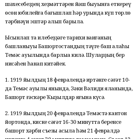
шәхесебеҙҙең хеҙмәттәрен йәш быуынға еткереү
өсөн юбилейға бағышлап һәр урында күп төрлө
тәрбиәүи эштәр алып барыла.
Ысынлап та илебеҙҙәге тарихи ваҡиғаның
башланыуы Башҡортостандың тәүге баш ҡалаһы
Темәс ауылында барлыҡҡа килә. Шуларҙың бер
нисәһен һанап китәйек.
1. 1919 йылдың 18 февралендә иртәнге сәғәт 10-
да Темәс ауылы янында, Зәки Вәлиди яланында,
Башҡорт ғәскәре Ҡыҙылдар яғына күсә.
2. 1919 йылдың 20 февралендә Темәстә кантон
йортонда, киске сәғәт 16-30 минутта беренсе
башҡорт хәрби съезы асыла һәм 21 февралдә