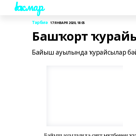
Һаҡмар
Тәрбиә
17 ЯНВАРЯ 2020, 18:05
Башҡорт ҡурайы
Байыш ауылында ҡурайсылар бәй
Байыш ауылында сәнғәт мәктәбенең