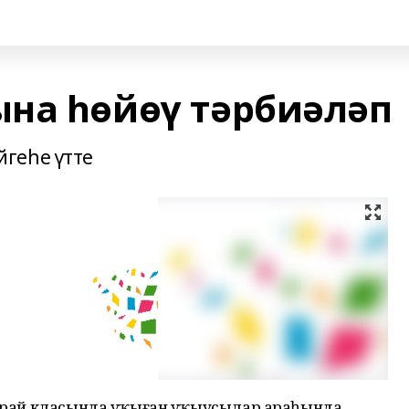
на һөйөү тәрбиәләп
геһе үтте
 ҡурай класында уҡыған уҡыусылар араһында