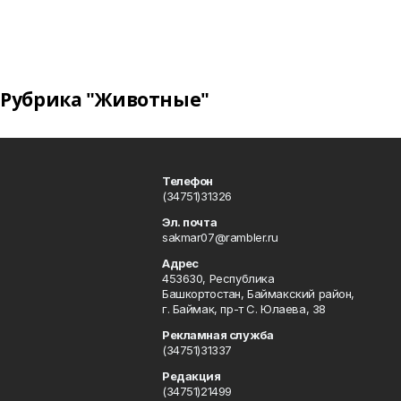
Рубрика "Животные"
Телефон
(34751)31326
Эл. почта
sakmar07@rambler.ru
Адрес
453630, Республика
Башкортостан, Баймакский район,
г. Баймак, пр-т С. Юлаева, 38
Рекламная служба
(34751)31337
Редакция
(34751)21499