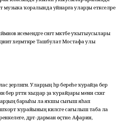
рт музыка ҡоралында уйнарға уларҙы етәкселәре
әнов исемендәге сәнғәт мәктәбе уҡытыусылары
әниәт хеҙмәткәре Ташбулат Мостафа улы
с әҙерләнгән. Уларҙың һәр береһе ҡурайҙа бер
н бер рәттән ҡыҙҙар ҙа ҡурайҙары менән сәхнәгә
ларҙың барыһы ла яҡшы сығыш яһап
ашҡорт ҡурайының киләсәге сағылыш таба ла
ренкелеге, дәрт-дарман өҫтәне. Афарин,