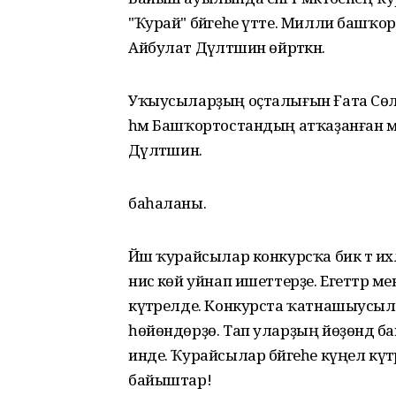
"Ҡурай" бәйгеһе үтте. Милли башҡо
Айбулат Дәүләтшин өйрәткән.
Уҡыусыларҙың оҫталығын Ғата Сөләйм
һәм Башҡортостандың атҡаҙанған мәҙ
Дәүләтшин.
баһаланы.
Йәш ҡурайсылар конкурсҡа бик тә ихла
нисә көй уйнап ишеттерҙе. Егеттәр менә
күтәрелде. Конкурста ҡатнашыусы
һөйөндөрҙө. Тап уларҙың йөҙөндә б
инде. Ҡурайсылар бәйгеһе күңел күтә
байыштар!