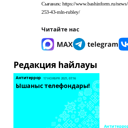
Сығанаҡ: https://www.bashinform.ru/news/
253-43-mln-rubley/
Читайте нас
Редакция һайлауы
Антитеррор
17 НОЯБРЯ 2021, 07:16
Ышаныс телефондары! 
Антитерро