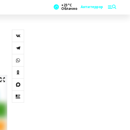
+23 °С
Антитеррор
Облачно