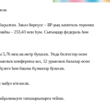
әсәк
баҫылған. Заказ биреүсе – БР-ҙың капиталь төҙөлөш
маһы – 253,43 млн һум. Сығымдар федераль һәм
5,76 мең кв.метр буласаҡ. Унда белгестәр өсөн
урынлыҡ конференц-зал, 12 урынлыҡ балалар өсөн
 бүлеге һәм башҡа бүлмәләр буласаҡ.
 ҡабул ителәсәк.
айҙаланыуға тапшырылырға тейеш.