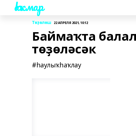
Һаҡмар
Төҙөлөш
22 АПРЕЛЯ 2021, 10:12
Баймаҡта бала
төҙөләсәк
#һаулыҡһаҡлау