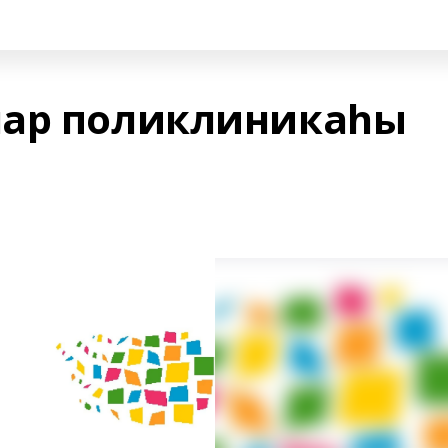
лар поликлиникаһы