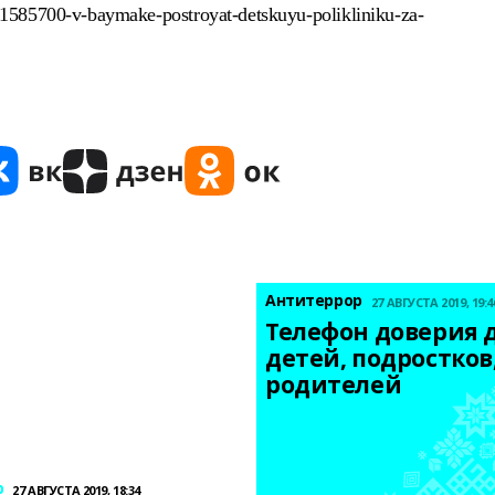
1585700-v-baymake-postroyat-detskuyu-polikliniku-za-
Антитеррор
27 АВГУСТА 2019, 19:4
Телефон доверия д
детей, подростков,
родителей
р
27 АВГУСТА 2019, 18:34