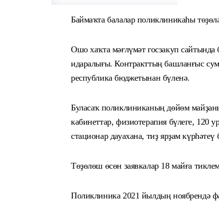
Баймаҡта балалар поликлиникаһы төҙөл
Ошо хаҡта мәғлүмәт госзакуп сайтында 
идаралығы. Контракттың башланғыс сум
республика бюджетынан бүленә.
Буласаҡ поликлиниканың дөйөм майҙаны 
кабинеттар, физиотерапия бүлеге, 120 
стационар дауахана, тиҙ ярҙам күрһәтеү
Төҙөлөш өсөн заявкалар 18 майға тиклем
Поликлиника 2021 йылдың ноябрендә ф