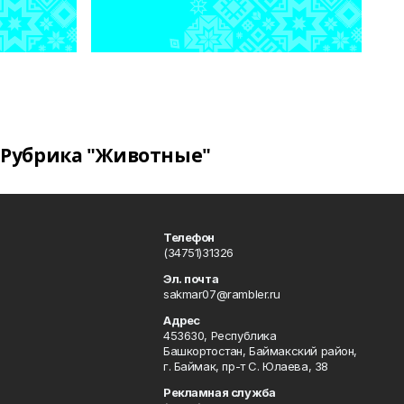
Рубрика "Животные"
Телефон
(34751)31326
Эл. почта
sakmar07@rambler.ru
Адрес
453630, Республика
Башкортостан, Баймакский район,
г. Баймак, пр-т С. Юлаева, 38
Рекламная служба