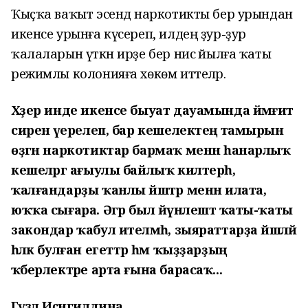
Ҡыҫҡа ваҡыт эсендә наркотикты бер урындан
икенсе урынға күсереп, илдең ҙур-ҙур
ҡалаларын үткән ирҙе бер нисә йылға ҡаты
режимлы колонияға хөкөм иттеләр.
Хәҙер инде икенсе быуат дауамында йәмғиәт
сиренә әүерелеп, бар кешелектең тамырын
өҙгән наркотиктар бармаҡ менән һанарлыҡ
кешеләргә ағыулы байлыҡ килтерһә,
ҡалғандарҙы ҡанлы йәштәр менән илата,
юҡҡа сығара. Әгәр был йүнәлештә ҡаты-ҡаты
закондар ҡабул ителмәһә, зыяраттарҙа йәшләй
һәләк булған егеттәр һәм ҡыҙҙарҙың
ҡәберлектәре арта ғына барасаҡ...
Гүзәл Иҫәнгилдина.