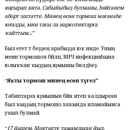
яңғырап китә. Сабыйыбыҙ булманы, һөйгәнем
аборт эштәтте. Минең өсөн тормош мәғәнәһе
юғалды, мин тағы ла наркотиктарға
ҡайттым...”
Был егет тә беҙҙең арабыҙҙа юҡ инде. Уның
менән тормошон бәйләп, ВИЧ инфекцияһына
юлыҡҡан ҡыҙҙың яҙмышы билдәһеҙ.
Яҡты тормош минең өсөн түгел”
“
Табиптарға яҙмышын бәйән итеп ҡалдырған
был ҡыҙҙың тормошо хаҡында иламайынса
уҡып булмай.
17 йәшем. Мәктәпте тамамлаған йыл.
“