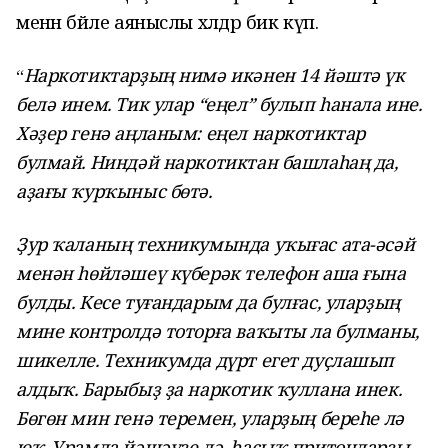
менән бәйле аяныслы хәлдәр бик күп.
Наркотиктарҙың нимә икәнен 14 йәштә үк
“
белә инем. Тик улар “еңел” булып һанала ине.
Хәҙер генә аңланым: еңел наркотиктар
булмай. Ниндәй наркотиктан башлаһаң да,
аҙағы ҡурҡыныс бөтә.
Ҙур ҡаланың техникумында уҡығас ата-әсәй
менән һөйләшеү күберәк телефон аша ғына
булды. Кесе туғандарым да булғас, уларҙың
мине контролдә тоторға ваҡыты ла булманы,
шикелле. Техникумда дүрт егет дуҫлашып
алдыҡ. Барыбыҙ ҙа наркотик ҡуллана инек.
Бөгөн мин генә теремен, уларҙың береһе лә
юҡ. Урамда йәшәүҙе лә, һаҫыҡ притондарҙы