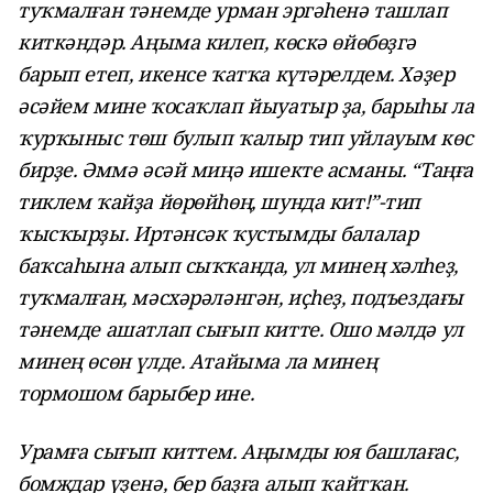
туҡмалған тәнемде урман эргәһенә ташлап
киткәндәр. Аңыма килеп, көскә өйөбөҙгә
барып етеп, икенсе ҡатҡа күтәрелдем. Хәҙер
әсәйем мине ҡосаҡлап йыуатыр ҙа, барыһы ла
ҡурҡыныс төш булып ҡалыр тип уйлауым көс
бирҙе. Әммә әсәй миңә ишекте асманы. “Таңға
тиклем ҡайҙа йөрөйһөң, шунда кит!”-тип
ҡысҡырҙы. Иртәнсәк ҡустымды балалар
баҡсаһына алып сыҡҡанда, ул минең хәлһеҙ,
туҡмалған, мәсхәрәләнгән, иҫһеҙ, подъездағы
тәнемде ашатлап сығып китте. Ошо мәлдә ул
минең өсөн үлде. Атайыма ла минең
тормошом барыбер ине.
Урамға сығып киттем. Аңымды юя башлағас,
бомждар үҙенә, бер баҙға алып ҡайтҡан.