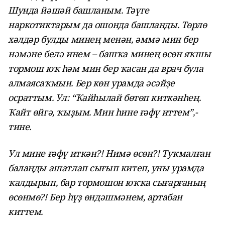
Шунда йәшәй башланым. Тәүге
наркотиктарым да ошонда башланды. Төрлө
хәлдәр булды минең менән, әммә мин бер
нәмәне белә инем – башҡа минең өсөн яҡшы
тормош юҡ һәм мин бер ҡасан да врач була
алмаясаҡмын. Бер көн урамда әсәйҙе
осраттым. Ул: “Ҡайһылай бөтөп киткәнһең.
Ҡайт өйгә, ҡыҙым. Мин һине ғәфү иттем”,-
тине.
Ул мине ғәфү иткән?! Нимә өсөн?! Туҡмалған
балаңды ашатлап сығып китеп, уны урамда
ҡалдырып, бар тормошон юҡҡа сығарғаның
өсөнмө?! Бер һүҙ өндәшмәнем, артабан
киттем.