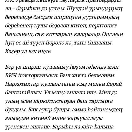
ла – барыһын да үттем. Шундай урындарҙың
береһендә бысраҡ шприцтан дуҫтарымдың
береһенең ҡулы боҙолоп китеп, перитонит
башланып, саҡ ҡотҡарып ҡалдылар. Ошонан
һуң өс ай түҙеп йөрөнө лә, тағы башланы.
Хәҙер ул юҡ инде.
Бер үк шприц ҡулланыу һөҙөмтәһендә мин
ВИЧ йоҡторғанмын. Был хаҡта белмәнем.
Наркотиктар ҡулланмаған ҡыҙ менән йөрөй
башлағайныҡ. Ул миңә ышана ине. Мин дә
уның өсөн наркотиктарҙан баш тартырға
булдым. Бик ауыр булды, әммә һөйгәнемдең
янымдан китмәй мине ҡарауыллауы
үҙенекен эшләне. Барыһы ла яйға һалына