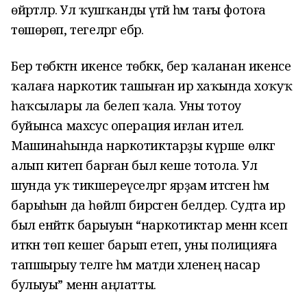
өйрәтәләр. Ул ҡушҡанды үтәй һәм тағы фотоға
төшөрөп, тегеләргә ебәрә.
Бер төбәктән икенсе төбәккә, бер ҡаланан икенсе
ҡалаға наркотик ташыған ир хаҡында хоҡуҡ
һаҡсылары ла белеп ҡала. Уны тотоу
буйынса махсус операция иғлан ителә.
Машинаһында наркотиктарҙы күрше өлкәгә
алып китеп барған был кеше тотола. Ул
шунда уҡ тикшереүселәргә ярҙам итәсәген һәм
барыһын да һөйләп бирәсәген белдерә. Судта ир
был енәйәткә барыуын “наркотиктар менән кәсеп
иткән төп кешегә барып етеп, уны полицияға
тапшырыу теләге һәм матди хәленең насар
булыуы” менән аңлатты.