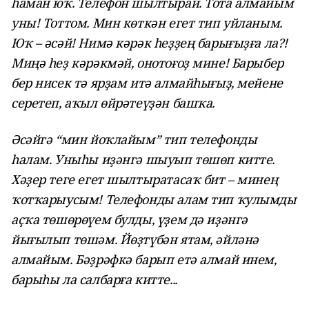
һаман юҡ. Телефон шылтырай. Тота алмайым
уны! Тоттом. Мин көткән егет тип уйланым.
Юҡ – әсәй! Нимә кәрәк һеҙҙең барығыҙға ла?!
Миңә һеҙ кәрәкмәй, онотоғоҙ мине! Барыбер
бер нисек тә ярҙам итә алмайһығыҙ, мейене
серетеп, аҡыл өйрәтеүҙән башҡа.
Әсәйгә “мин йоҡлайым” тип телефонды
һалам. Уныһы иҙәнгә шыуып төшөп китте.
Хәҙер теге егет шылтыратасаҡ бит – минең
ҡотҡарыусым! Телефонды алам тип ҡулымды
аҫҡа төшөрөүем булды, үҙем дә иҙәнгә
йығылып төшәм. Йөҙтүбән ятам, әйләнә
алмайым. Бәҙрәфкә барып етә алмай инем,
барыһы ла салбарға китте...