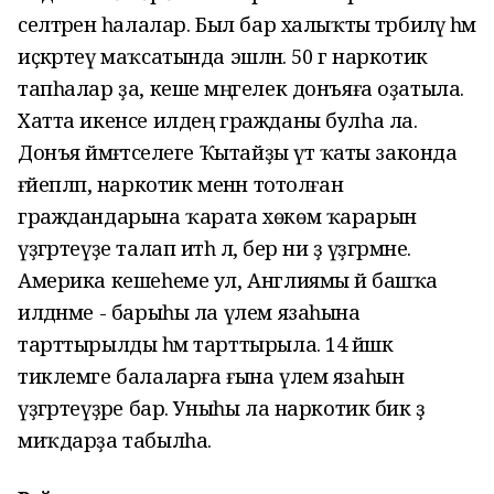
селтәренә һалалар. Был бар халыҡты тәрбиәләү һәм
иҫкәртеү маҡсатында эшләнә. 50 г наркотик
тапһалар ҙа, кеше мәңгелек донъяға оҙатыла.
Хатта икенсе илдең гражданы булһа ла.
Донъя йәмәғәтселеге Ҡытайҙы үтә ҡаты законда
ғәйепләп, наркотик менән тотолған
граждандарына ҡарата хөкөм ҡарарын
үҙгәртеүҙе талап итһә лә, бер ни ҙә үҙгәрмәне.
Америка кешеһеме ул, Англиямы йә башҡа
илдәнме - барыһы ла үлем язаһына
тарттырылды һәм тарттырыла. 14 йәшкә
тиклемге балаларға ғына үлем язаһын
үҙгәртеүҙәре бар. Уныһы ла наркотик бик әҙ
миҡдарҙа табылһа.