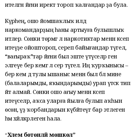
ителгән йәғни иректә тороп ҡалғандар ҙа була.
Күрәһең, ошо йомшаҡлыҡ илдә
наркомандарҙың һаны артыуға булышлыҡ
итәлер. Сөнки төрмәгә лә наркотиктар менән кәсеп
итеүҙе ойоштороп, сереп байығандар түгел, ә
“вағыраҡ”тар йәғни был эште үтәүселәр генә
эләгеүе бер кемгә лә сер түгел. Иң ҡурҡынысы –
бер кем дә тулы ышаныс менән был бәлә мине
(балаларымды, яҡындарымды) урап үтәсәк тип
әйтә алмай. Сөнки ошо ағыу менән кәсеп
итеүселәр, аҡса уларға йылға булып аҡһын
өсөн, үҙ ҡорбандарын күбәйтеүгә бар этлеген
һәм хәйләкәрлеген һала.
Хәлем бөтөнләй мөшкөл”
“