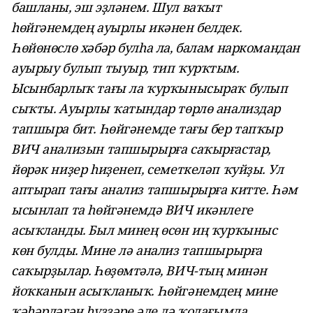
башланы, эш эҙләнем. Шул ваҡыт
һөйгәнемдең ауырлы икәнен белдек.
Һөйөнөслө хәбәр булһа ла, балам наркомандан
ауырыу булып тыуыр, тип ҡурҡтым.
Ысынбарлыҡ тағы ла ҡурҡынысыраҡ булып
сыҡты. Ауырлы ҡатындар төрлө анализдар
тапшыра бит. Һөйгәнемде тағы бер тапҡыр
ВИЧ анализын тапшырырға саҡырғастар,
йөрәк ниҙер һиҙенеп, семеткеләп ҡуйҙы. Ул
аптырап тағы анализ тапшырырға китте. Һәм
ысынлап та һөйгәнемдә ВИЧ икәнлеге
асыҡланды. Был минең өсөн иң ҡурҡыныс
көн булды. Мине лә анализ тапшырырға
саҡырҙылар. Һөҙөмтәлә, ВИЧ-тың минән
йоҡканын асыҡланыҡ. Һөйгәнемдең мине
ҡәһәрләгән һүҙҙәре әле лә ҡолағымда