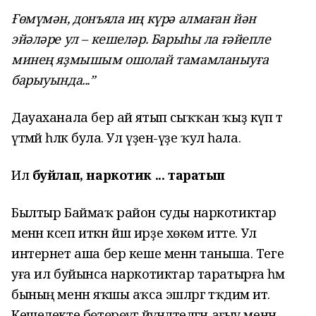
Ғөмүмән, донъяла иң күрә алмаған йән
эйәләре ул – кешеләр. Барыһы ла ғәйепле
минең яҙмышым ошолай тамамланыуға
барыуында...”
Дауаханала бер ай ятып сыҡҡан ҡыҙ күп тә
үтмәй һәләк була. Ул үҙенә-үҙе ҡул һала.
Ил
буйлап, наркотик ... таратып
Былтыр Баймаҡ район суды наркотиктар
менән кәсеп иткән йәш ирҙе хөкөм итте. Ул
интернет аша бер кеше менән таныша. Теге
уға ил буйынса наркотиктар таратырға һәм
бының менән яҡшы аҡса эшләргә тәҡдим итә.
Кешелекте бөтөрөүгә йүнәлтелгән ағыу менән