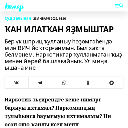
Һаҡмар
Суд залынан
23 ЯНВАРЯ 2022, 14:10
ҠАН ИЛАТҠАН ЯҘМЫШТАР
Бер үк шприц ҡулланыу һөҙөмтәһендә
мин ВИЧ йоҡторғанмын. Был хаҡта
белмәнем. Наркотиктар ҡулланмаған ҡыҙ
менән йөрөй башлағайныҡ. Ул миңә
ышана ине.
Наркотик тәьҫирендәге кеше нимәләргә
барыуы ихтимал? Наркомандың
тулыһынса һауығыуы ихтималмы? Ни
өсөн ошо ҡанлы кәсеп менән