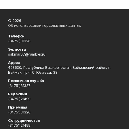
© 2026
Об использовании персональных данных
Телефон
(34751)31326
Эл. почта
sakmar07@rambler.ru
Адрес
453630, Республика Башкортостан, Баймакский район, г.
Баймак, пр-т С. Юлаева, 38
Рекламная служба
(34751)31337
Редакция
(34751)21499
Приемная
(34751)31326
Сотрудничество
(34751)21499