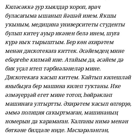
Киләсәккә ҙур хыялдар ҡороп, врач
буласағыма ышанып йәшәй инем. Яҡшы
уҡыным, медицина университеты студенты
булып китеү ауыр икәнен белә инем, шуға
күрә ныҡ тырыштым. Бер көн әхирәтем
менән дискотекаға киттек. Әсәйемдең мине
ебәргеһе килмәй ине. Атайым да, әсәйем дә
бик уҫал итеп тәрбиәләнеләр мине.
Дискотекаға ҡасып киттем. Ҡайтып килешләй
яныбыҙға бер машина килеп туҡтаны. Ике
әзмәүерҙәй егет мине тотоп, һөйрәкләп
машинаға ултыртты. Әхирәтем ҡасып өлгөрҙө,
әммә полиция саҡыртмаған, машинаның
номерын да ҡарамаған. Ҡалғаны нимә менән
бөткәне билдәле инде. Мәсхәрәләнгән,