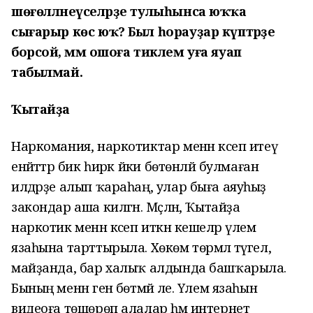
шөғөлләнеүселәрҙе тулыһынса юҡҡа
сығарыр көс юҡ? Был һорауҙар күптәрҙе
борсой, әммә ошоға тиклем уға яуап
табылмай.
Ҡытайҙа
Наркомания, наркотиктар менән кәсеп итеү
енәйәттәр бик һирәк йәки бөтөнләй булмаған
илдәрҙе алып ҡараһаң, улар быға аяуһыҙ
закондар аша килгән. Мәҫәлән, Ҡытайҙа
наркотик менән кәсеп иткән кешеләр үлем
язаһына тарттырыла. Хөкөм төрмәлә түгел, ә
майҙанда, бар халыҡ алдында башҡарыла.
Бының менән генә бөтмәй әле. Үлем язаһын
видеоға төшөрөп алалар һәм интернет