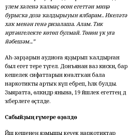
үлем хәленә ҡалмаҫ өсөн егеттән миңә
бурысҡа доза ҡалдырыуын ялбарам.. Икеләтә
хаҡ менән генә ризалаша. Алам. Тик
иртәнгелекте көтөп булмай. Төнөн үк уға
йәбешәм...”
Аһ-зарҙарын аудиоға яҙҙырып ҡалдырған
был егет тере түгел. Донъянан ваз кискән, бар
кешелек сифаттарын юғалтҡан бала
наркотикты артыҡ күп ебәреп, һәләк булды.
Зыяратта, өлкәндәр янына, 19 йәшлек егеттең дә
ҡәберлеге өҫтәлде.
Сабыйҙың ғүмере өҙөлдө
Йәш кешенең яҙмышы кеүек наркотиктар