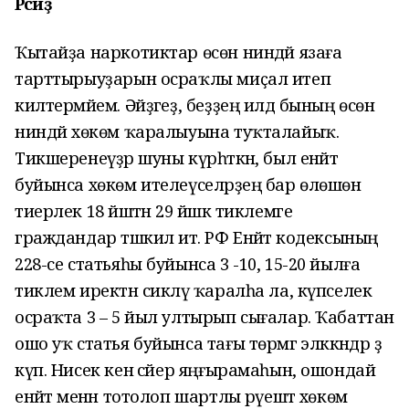
Рәсәйҙә
Ҡытайҙа наркотиктар өсөн ниндәй язаға
тарттырыуҙарын осраҡлы миҫал итеп
килтермәйем. Әйҙәгеҙ, беҙҙең илдә бының өсөн
ниндәй хөкөм ҡаралыуына туҡталайыҡ.
Тикшеренеүҙәр шуны күрһәткән, был енәйәт
буйынса хөкөм ителеүселәрҙең бар өлөшөн
тиерлек 18 йәштән 29 йәшкә тиклемге
граждандар тәшкил итә. РФ Енәйәт кодексының
228-се статьяһы буйынса 3 -10, 15-20 йылға
тиклем иректән сикләү ҡаралһа ла, күпселек
осраҡта 3 – 5 йыл ултырып сығалар. Ҡабаттан
ошо уҡ статья буйынса тағы төрмәгә эләккәндәр ҙә
күп. Нисек кенә сәйер яңғырамаһын, ошондай
енәйәт менән тотолоп шартлы рәүештә хөкөм