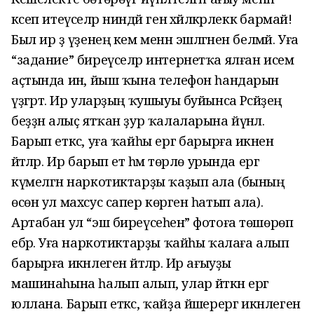
кәсеп итеүселәр ниндәй генә хәйләкәрлеккә бармай!
Был ир ҙә үҙенең кем менән эшләгәнен белмәй. Уға
“задание” биреүселәр интернетҡа ялған исем
аҫтында инә, йыш ҡына телефон һандарын
үҙгәртә. Ир уларҙың ҡушыуы буйынса Рәсәйҙең
беҙҙән алыҫ ятҡан ҙур ҡалаларына йүнәлә.
Барып еткәс, уға ҡайһы ергә барырға икәнен
әйтәләр. Ир барып етә һәм төрлө урында ергә
күмелгән наркотиктарҙы ҡаҙып ала (бының
өсөн ул махсус сапер көрәген һатып ала).
Артабан ул “эш биреүсеһенә” фотоға төшөрөп
ебәрә. Уға наркотиктарҙы ҡайһы ҡалаға алып
барырға икәнлеген әйтәләр. Ир ағыуҙы
машинаһына һалып алып, улар әйткән ергә
юллана. Барып еткәс, ҡайҙа йәшерергә икәнлеген