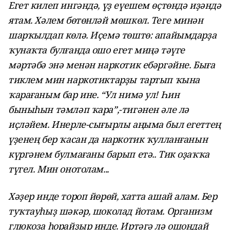
Егет килеп ингәндә, үҙ еүешем өҫтөндә иҙәндә
ятам. Хәлем бөтөнләй мөшкөл. Теге минән
шарҡылдап көлә. Иҫемә төштө: апайымдарҙа
ҡунаҡта булғанда ошо егет миңә тәүге
мәртәбә энә менән наркотик ебәргәйне. Быға
тиклем мин наркотиктарҙы тартып ҡына
ҡарағаным бар ине. “Ул нимә ул! Һин
быныһын тәмләп ҡара”,-тигәнен әле лә
иҫләйем. Инерле-сығырлы аңыма был егеттең
үҙенең бер ҡасан да наркотик ҡулланғанын
күргәнем булмағаны барып етә.. Тик оҙаҡҡа
түгел. Мин онотолам...
Хәҙер инде тороп йөрөй, хатта ашай алам. Бер
туҡтауһыҙ шәкәр, шоколад йотам. Организм
глюкоза һорайҙыр инде. Иртәгә лә ошондай