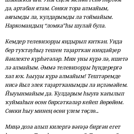
дә, артабан ятам. Сөнки тора алмайым,
аяғымды ла, ҡулдарымды ла тоймайым.
Наркомандың “ломка”һы шулай була.
Кемдер телевизорҙы яндырып киткән. Унда
бер туҡтауһыҙ тешен таҙартҡан ниндәйҙер
йәнлекте күрһәтәләр. Мин уны күрә лә, ишетә
лә алмайым. Әммә телевизорҙы һүндерергә
хәл юҡ. Һыуҙы күрә алмайым! Тештәремде
нисә йыл элек таҙартҡанымды ла иҫләмәйем.
Йыуынмайым да. Ҡулдарым һыуға ҡағылып
ҡуймаһын өсөн бирсәткәләр кейеп йөрөйөм.
Сөнки һыу минең өсөн үлем төҫлө...
Миңә доза алып килергә вәғәҙә биргән егет