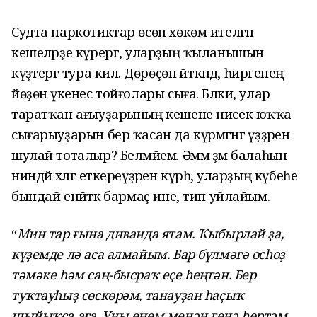
Судта наркотиктар өсөн хөкөм ителгән
кешеләрҙе күрергә, уларҙың ҡыланышын
күҙәтергә тура килә. Дөрөҫөн әйткәндә, һирәгенең
йөҙөнә үкенес тойғолары сыға. Бәлки, улар
таратҡан ағыуҙарының кешене нисек юҡҡа
сығарыуҙарын бер ҡасан да күрмәгәнгә үҙҙәрен
шулай тоталыр? Белмәйем. Әммә әҙәм балаһын
ниндәй хәлгә еткереүҙәрен күрһә, уларҙың күбеһе
бындай енәйәткә бармаҫ ине, тип уйлайым.
Мин тар ғына диванда ятам. Ҡыбырлай ҙа,
“
күҙемде лә аса алмайым. Бар бүлмәгә осһоҙ
тәмәке һәм саң-бысраҡ еҫе һеңгән. Бер
туҡтауһыҙ сөскөрәм, танауҙан һаҫыҡ
шыйыҡса аға. Уны еңем менән генә һөртәм