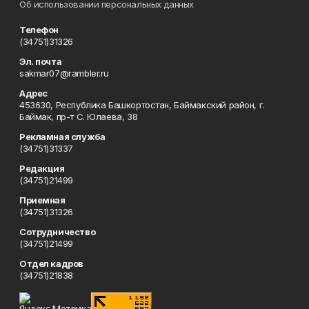
Об использовании персональных данных
Телефон
(34751)31326
Эл. почта
sakmar07@rambler.ru
Адрес
453630, Республика Башкортостан, Баймакский район, г.
Баймак, пр-т С. Юлаева, 38
Рекламная служба
(34751)31337
Редакция
(34751)21499
Приемная
(34751)31326
Сотрудничество
(34751)21499
Отдел кадров
(34751)21838