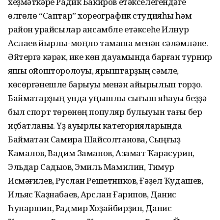
хеҙмәткәре Радик Бакиров етәкселегендәге
өлгөлө “Саптар” хореографик студияһы һәм
район ҡурайсылар ансамбле етәксеһе Илнур
Аслаев йырлы-моңло тамаша менән сәләмләне.
Әйтергә кәрәк, ике көн дауамында барған турнир
яҡшы ойошторолоуы, ярыштарҙың сәмле,
көсөргәнешле барыуы менән айырылып торҙо.
Баймаҡтарҙың унда уңышлы сығыш яһауы беҙҙә
был спорт төрөнөң популяр булыуын тағы бер
иҫбатланы. Үҙ ауырлыҡ категорияларында
Баймаҡтан Самира Шайсолтанова, Сыңғыҙ
Камалов, Вадим Заманов, Азамат Ҡарасурин,
Эльдар Садыҡов, Эмиль Мамилин, Тимур
Исмәғилев, Руслан Решетников, Ғәҙел Ҡудашев,
Ильяс Ҡаҙнабаев, Арслан Ғарипов, Данис
Һунаршин, Радмир Хоҙайбирҙин, Данис