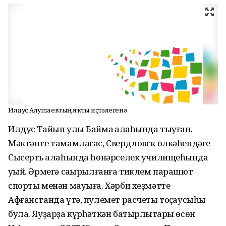
Илдус Алғушаевтың яҡты иҫтәлегенә
Илдус Тайып улы Баймаҡ ҡалаһында тыуған.
Мәктәпте тамамлағас, Свердловск өлкәһендәге
Сысерть ҡалаһында һөнәрселек училищеһында
уҡый. Әрмегә саҡырылғанға тиклем парашют
спорты менән мауыға. Хәрби хеҙмәтте
Афғанстанда үтә, пулемет расчеты тоҫҡаусыһы
була. Яуҙарҙа күрһәткән батырлыҡтары өсөн