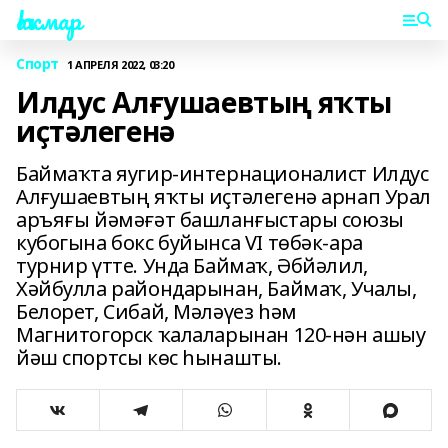
Һаҡмар
Спорт
1 АПРЕЛЯ 2022, 03:20
Илдус Алғушаевтың яҡты
иҫтәлегенә
Баймаҡта яугир-интернационалист Илдус
Алғушаевтың яҡты иҫтәлегенә арнап Урал
аръяғы йәмәғәт башланғыстары союзы
кубогына бокс буйынса VI төбәк-ара
турнир үтте. Унда Баймаҡ, Әбйәлил,
Хәйбулла райондарынан, Баймаҡ, Учалы,
Белорет, Сибай, Мәләүез һәм
Магнитогорск ҡалаларынан 120-нән ашыу
йәш спортсы көс һынашты.