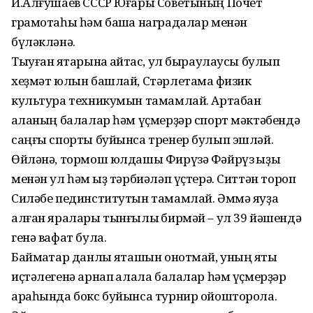
И.Алғушаев СССР Юғары Советының Почет
грамотаһы һәм башҡа наградалар менән
бүләкләнә.
Тыуған яҡтарына ҡайтҡас, ул быраулаусы булып
хеҙмәт юлын башлай, Стәрлетамаҡ физик
культура техникумын тамамлай. Артабан
ҡаланың балалар һәм үҫмерҙәр спорт мәктәбендә
саңғы спорты буйынса тренер булып эшләй.
Өйләнә, тормош юлдашы Фирүзә Фәйрүз ҡыҙы
менән ул һәм ҡыҙ тәрбиәләп үҫтерә. Ситтән тороп
Силәбе пединститутын тамамлай. Әммә яуҙа
алған яралары тынғылыҡ бирмәй – ул 39 йәшендә
генә вафат була.
Баймаҡтар данлы яҡташын онотмай, уның яҡты
иҫтәлегенә арнап ҡалала балалар һәм үҫмерҙәр
араһында бокс буйынса турнир ойошторола.