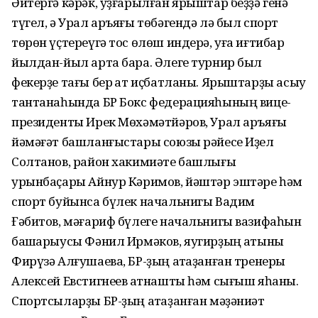
Әйтергә кәрәк, уҙғарылған ярыштар беҙҙә генә
түгел, ә Урал аръяғы төбәгендә лә был спорт
төрөн үҫтереүгә тос өлөш индерә, уға иғтибар
йылдан-йыл арта бара. Әлеге турнир был
фекерҙе тағы бер ҡат иҫбатланы. Ярыштарҙы асыу
тантанаһында БР Бокс федерацияһының вице-
президенты Ирек Мөхәмәтйәров, Урал аръяғы
йәмәғәт башланғыстары союзы рәйесе Иҙел
Солтанов, район хакимиәте башлығы
урынбаҫары Айнур Кәримов, йәштәр эштәре һәм
спорт буйынса бүлек начальнигы Вадим
Ғәбитов, мәғариф бүлеге начальнигы вазифаһын
башҡарыусы Фәнил Ирмәков, яугирҙың ҡатыны
Фирүзә Алғушаева, БР-ҙың атҡаҙанған тренеры
Алексей Евстигнеев ҡатнашты һәм сығыш яһаны.
Спортсыларҙы БР-ҙың атҡаҙанған мәҙәниәт