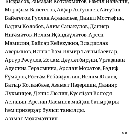
Ҡыҙрасов, Рамаҙан Ҡотләхмәтов, Рәмил Йәнәлин,
Мораҙым Байегетов, Айҙар Алғушаев, Айтуған
Байегетов, Руслан Афанасьев, Данил Мостафин,
Вадим Колобов, Алим Санакулов, Данияр
Ниғәмәтов, Ислам Иҫәндәүләтов, Арсен
Мамилин, Байсар Кейекҡужин, Владислав
Аверьянов, Илшат һәм Илмир Татлыбаевтар,
Артур Рәсүлев, Ислам Дәүләтбирҙин, Урғаҙанан
Аделина Гераськина, Арслан Моратов, Рәдиф
Ғүмәров, Рөстәм Ғөбәйҙуллин, Ислам Юлаев,
Батыр Ҡоланбаев, Азамат Нәҙершин, Данияр
Лукьянцев, Денис Люлин, Күсейҙән Володя
Асланян, Арслан Ласынов майҙан батырҙары
һәм призерҙар булып танылды.
Азамат Мөхәмәтшин.