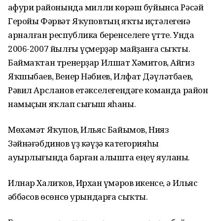
Ғафури районында милли көрәш буйынса Рәсәй
Геройы Фәрвәт Яҡуповтың яҡты иҫтәлегенә
арналған республика беренселеге үтте. Унда
2006-2007 йылғы үҫмерҙәр майҙанға сыҡты.
Баймаҡтан тренерҙар Илшат Хәмитов, Айгиз
Яҡшыбаев, Венер Нәбиев, Илфат Дәүләтбаев,
Рәвил Арсланов етәкселегендәге команда район
намыҫын яҡлап сығыш яһаны.
Мөхәмәт Яҡупов, Ильяс Байымов, Нияз
Зәйнәғәбдинов үҙ кәүҙә категорияһы
ауырлығында барған алышта еңеү яуланы.
Илнар Халиҡов, Ирхан Ғүмәров икенсе, ә Ильяс
Ғәббәсов өсөнсө урындарға сыҡты.