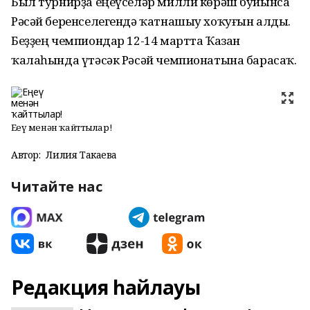
Был турнирҙа еңеүселәр милли көрәш буйынса
Рәсәй беренселегендә ҡатнашыу хоҡуғын алды.
Беҙҙең чемпиондар 12-14 мартта Ҡазан
ҡалаһында үтәсәк Рәсәй чемпионатына барасаҡ.
Еңеү менән ҡайттылар!
Автор:
Лилия Такаева
Читайте нас
Редакция һайлауы