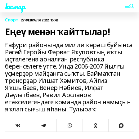
Һаҡмар
Спорт
27 ФЕВРАЛЯ 2022, 15:42
Еңеү менән ҡайттылар!
Ғафури районында милли көрәш буйынса
Рәсәй Геройы Фәрвәт Яҡуповтың яҡты
иҫтәлегенә арналған республика
беренселеге үтте. Унда 2006-2007 йылғы
үҫмерҙәр майҙанға сыҡты. Баймаҡтан
тренерҙар Илшат Хәмитов, Айгиз
Яҡшыбаев, Венер Нәбиев, Илфат
Дәүләтбаев, Рәвил Арсланов
етәкселегендәге команда район намыҫын
яҡлап сығыш яһаны. Тулыраҡ: