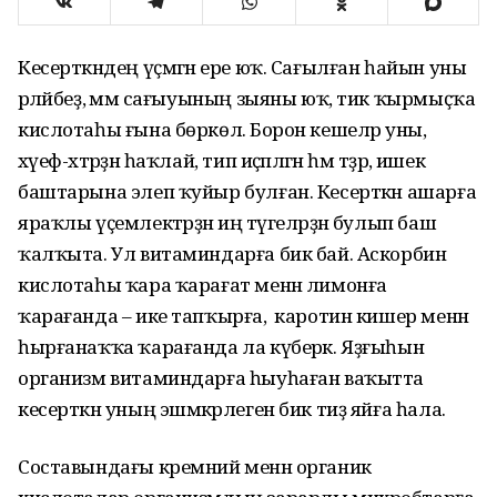
Кесерткәндең үҫмәгән ере юҡ. Сағылған һайын уны
әрләйбеҙ, әммә сағыуының зыяны юҡ, тик ҡырмыҫҡа
кислотаһы ғына бөркөлә. Борон кешеләр уны,
хәүеф-хәтәрҙән һаҡлай, тип иҫәпләгән һәм тәҙрә, ишек
баштарына элеп ҡуйыр булған. Кесерткән ашарға
яраҡлы үҫемлектәрҙән иң тәүгеләрҙән булып баш
ҡалҡыта. Ул витаминдарға бик бай. Аскорбин
кислотаһы ҡара ҡарағат менән лимонға
ҡарағанда – ике тапҡырға, ә каротин кишер менән
һырғанаҡҡа ҡарағанда ла күберәк. Яҙғыһын
организм витаминдарға һыуһаған ваҡытта
кесерткән уның эшмәкәрлеген бик тиҙ яйға һала.
Составындағы кремний менән органик