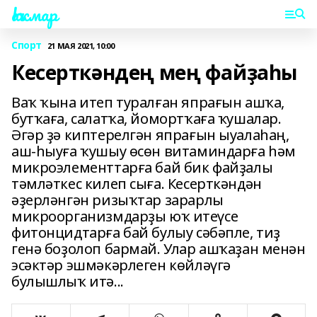
Һаҡмар
Спорт
21 МАЯ 2021, 10:00
Кесерткәндең мең файҙаһы
Ваҡ ҡына итеп туралған япрағын ашҡа,
бутҡаға, салатҡа, йомортҡаға ҡушалар.
Әгәр ҙә киптерелгән япрағын ыуалаһаң,
аш-һыуға ҡушыу өсөн витаминдарға һәм
микроэлементтарға бай бик файҙалы
тәмләткес килеп сыға. Кесерткәндән
әҙерләнгән ризыҡтар зарарлы
микроорганизмдарҙы юҡ итеүсе
фитонцидтарға бай булыу сәбәпле, тиҙ
генә боҙолоп бармай. Улар ашҡаҙан менән
эсәктәр эшмәкәрлеген көйләүгә
булышлыҡ итә...