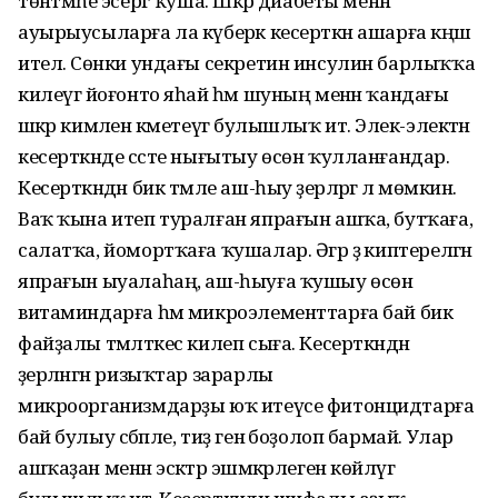
төнәтмәһе эсергә ҡуша. Шәкәр диабеты менән
ауырыусыларға ла күберәк кесерткән ашарға кәңәш
ителә. Сөнки ундағы секретин инсулин барлыҡҡа
килеүгә йоғонто яһай һәм шуның менән ҡандағы
шәкәр кимәлен кәметеүгә булышлыҡ итә. Элек-электән
кесерткәнде сәсте нығытыу өсөн ҡулланғандар.
Кесерткәндән бик тәмле аш-һыу әҙерләргә лә мөмкин.
Ваҡ ҡына итеп туралған япрағын ашҡа, бутҡаға,
салатҡа, йомортҡаға ҡушалар. Әгәр ҙә киптерелгән
япрағын ыуалаһаң, аш-һыуға ҡушыу өсөн
витаминдарға һәм микроэлементтарға бай бик
файҙалы тәмләткес килеп сыға. Кесерткәндән
әҙерләнгән ризыҡтар зарарлы
микроорганизмдарҙы юҡ итеүсе фитонцидтарға
бай булыу сәбәпле, тиҙ генә боҙолоп бармай. Улар
ашҡаҙан менән эсәктәр эшмәкәрлеген көйләүгә