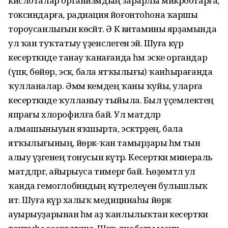
кислоталар организмдың зарарлы микробтарға,
токсиндарға, радиация йоғонтоһона ҡаршы
тороусанлығын көсәйтә. Ә К витамины ярҙамында
ул ҡан туҡтатыу үҙенсәлегенә эйә. Шуға күрә
кесерткәнде танау ҡанағанда һәм эске органдар
(үпкә, бөйөр, эсәк, бала ятҡылығы) ҡанһырағанда
ҡулланалар. Әммә кемдең ҡаны ҡуйы, уларға
кесерткәнде ҡулланыу тыйыла. Был үҫемлектең
япрағы хлорофилға бай. Ул матдәләр
алмашыныуын яҡшырта, эсәктәрҙең, бала
ятҡылығының, йөрәк-ҡан тамырҙары һәм тын
алыу үҙәгенең тонусын күтәрә. Кесерткән минераль
матдәләргә, айырыуса тимергә бай. Һөҙөмтәлә ул
ҡанда гемоглобиндың күтәрелеүенә булышлыҡ
итә. Шуға күрә халыҡ медицинаһы йөрәк
ауырыуҙарынан һәм аҙ ҡанлылыҡтан кесерткән