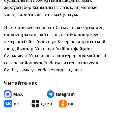
булышлыҡ итә. Кесерткәндән шифалы аҙыҡ
әҙерләүҙең бер ҡыйынлығы ла юҡ, иң мөһиме,
уның экологик йәһәттән таҙа булыуы.
Ике төрлө кесерткән бар. Сағыусан кесерткәндең
япраҡтары ваҡ, һабағы ҡыҫҡа. Ә киндер кеүек
кесерткән бейек булып үҫә. Кесерткән япрағын май –
июлдә йыялар. Унан һуң йыйһаң, файҙаһы
булмаясаҡ. Уны ҡояшта киптерергә ярамай, юғиһә
сәскәләре ҡойоласаҡ. Һабағы тиҙ генә һыныусан
булһа, тимәк, ул кибеп еткәнде аңлата.
Читайте нас