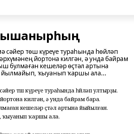
н ышанырһың
мә сәйер төш күреүе тураһында һөйләп
әрхүмәнең йортона килгән, ә унда байрам
ыш булмаған кешеләр өҫтәл артына
йылмайып, ҡыуанып ҡаршы ала...
 сәйер төш күреүе тураһында һөйләп ултырҙы.
 йортона килгән, ә унда байрам бара.
маған кешеләр өҫтәл артына йыйылған.
 ҡыуанып ҡаршы ала.