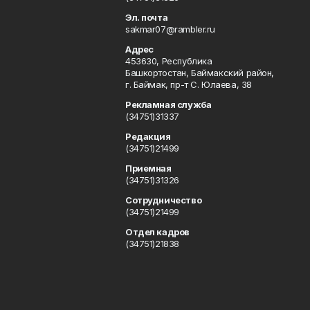
Эл. почта
sakmar07@rambler.ru
Адрес
453630, Республика
Башкортостан, Баймакский район,
г. Баймак, пр-т С. Юлаева, 38
Рекламная служба
(34751)31337
Редакция
(34751)21499
Приемная
(34751)31326
Сотрудничество
(34751)21499
Отдел кадров
(34751)21838