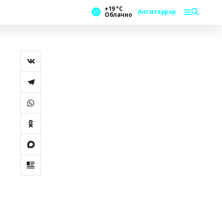
+19 °С
Антитеррор
Облачно