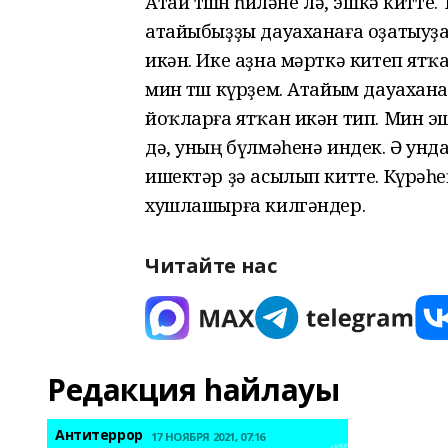
Атай төшөн һөйләне лә, эшкә китт
атайыбыҙҙы дауаханаға оҙатыуҙа
икән. Ике аҙна мәрткә китеп ятҡан
мин төш күрҙем. Атайым дауахан
йоҡларға ятҡан икән тип. Мин эш
дә, уның бүлмәһенә индек. Ә унда
ишектәр ҙә асылып китте. Күрәһ
хушлашырға килгәндер.
Читайте нас
Редакция һайлауы
Антитеррор
17 НОЯБРЯ 2021, 07:16