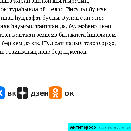
е. Төшкә ҡарай эшенән шылтыратып,
ры тураһында әйттеләр. Инсульт булған
дан һуң вафат булды. Ә унан өс көн алда
анан һауығып ҡайтҡан да, бүлмәһенә инеп
тән ҡайтҡан әсәйемә был хаҡта һөйөнсөләнем
 бер кем дә юҡ. Шул саҡ ҡапыл тәҙрәләр ҙә,
ең, атайымдың йәне беҙҙең менән
Антитеррор
27 АВГУСТА 2019, 19:4