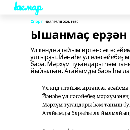
Һаҡмар
Спорт
10 АПРЕЛЯ 2021, 11:30
Ышанмаҫ ерҙә
Ул көндө атайым иртәнсәк әсәйе
ултырҙы. Йәнәһе ул өләсәйебеҙ м
бара. Мәрхүм туғандары һәм тан
йыйылған. Атайымды барыһы ла 
Ул көндө атайым иртәнсәк әсәйемә
Йәнәһе ул өләсәйебеҙ мәрхүмәнең
Мәрхүм туғандары һәм таныш бул
Атайымды барыһы ла йылмайып,