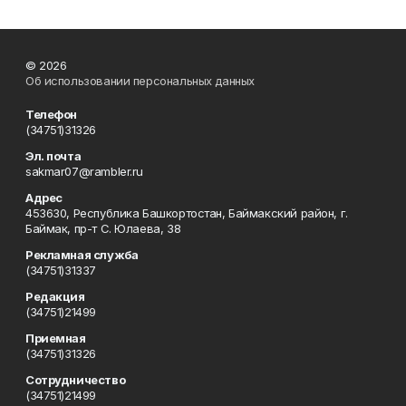
© 2026
Об использовании персональных данных
Телефон
(34751)31326
Эл. почта
sakmar07@rambler.ru
Адрес
453630, Республика Башкортостан, Баймакский район, г.
Баймак, пр-т С. Юлаева, 38
Рекламная служба
(34751)31337
Редакция
(34751)21499
Приемная
(34751)31326
Сотрудничество
(34751)21499