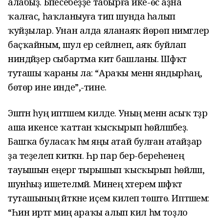
алабыҙ. Бәпесебеҙҙе табырға ике-өс аҙна
ҡалғас, һаҡланыуға тип шунда һалып
ҡуйҙылар. Унан алда яланаяҡ йөрөп нимәгәлер
баҫҡайным, шул ер сейләнеп, аяҡ буйлап
ниндәйҙер сыбартма китә башланы. Шәфҡәт
туташы ҡараны ла: “Араҡы менән яндырһаң,
бөтөр ине инде”,-тине.
Эштән һуң иптәшем килде. Уның менән асыҡ тәҙрә
аша икенсе ҡаттан ҡысҡырып һөйләшәбеҙ.
Башҡа буласаҡ һәм яңы атай булған атайҙар
ҙа теҙелеп киткән. Һәр пар бер-береһенең
тауышын еңергә тырышып ҡысҡырып һөйләшә,
шунһыҙ ишетелмәй. Минең хәтеремә шәфҡәт
туташының әйткәне иҫемә килеп төштө. Иптәшемә:
“Һин иртәгә миңә араҡы алып кил һәм тоҙло