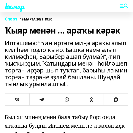
Һаҡмар
Спорт
19 МАРТА 2021, 18:50
Ҡыяр менән ... араҡы кәрәк
Иптәшемә: “Һин иртәгә миңә араҡы алып
кил һәм тоҙло ҡыяр. Башҡа нәмә алып
килмәҫһең. Барыбер ашап булмай”,-тип
ҡысҡырҙым. Ҡатындары менән һөйләшеп
торған ирҙәр шып туҡтап, барыһы ла мин
торған тәҙрәне эҙләй башланы. Шундай
тынлыҡ урынлашты!..
Был хәл минең менән бала табыу йортонда
ятҡанда булды. Иптәшем менән әле лә көлөп иҫкә