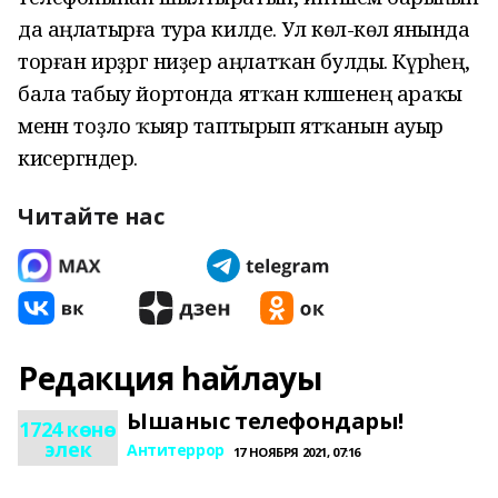
да аңлатырға тура килде. Ул көлә-көлә янында
торған ирҙәргә ниҙер аңлатҡан булды. Күрәһең,
бала табыу йортонда ятҡан кәләшенең араҡы
менән тоҙло ҡыяр таптырып ятҡанын ауыр
кисергәндер.
Читайте нас
Редакция һайлауы
Ышаныс телефондары!
1724 көнө
элек
Антитеррор
17 НОЯБРЯ 2021, 07:16