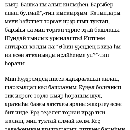
ҡыяр. Башҡа нәмә алып килмәҫһең. Барыбер
ашап булмай”,-тип ҡысҡырҙым. Ҡатындары
менән һөйләшеп торған ирҙәр шып туҡтап,
барыһы ла мин торған тәҙрәне эҙләй башланы.
Шундай тынлыҡ урынлашты! Иптәшем
аптырап ҡалды ла: “Ә һин үҙеңдең ҡайҙа һәм
ни өсөн ятҡаныңды иҫләйһеңме ул?”-тип
һораны.
Мин һүҙҙәремдең нисек яңғырағанын аңлап,
шарҡылдап көлә башланым. Күңел болғанып
тик йөрөгәс тоҙло ҡыяр һораным шул, ә
араҡыһы баяғы аяҡтағы яраны эшкәртеү өсөн
бит инде. Ерҙә теҙелеп торған ирҙәр тын
ҡалған, мин туҡтай алмай көләм. Кеҫә
телефонынан шылтыратып, иптәшемә барыһын