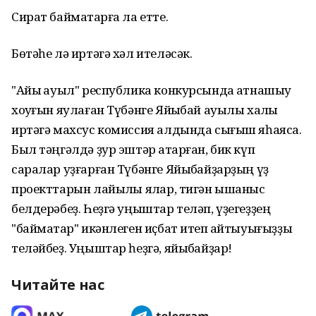
Сират баймаҡтарға ла етте.
Бөтәһе лә иртәгә хәл ителәсәк.
"Айыҡ ауыл" республика конкурсында ҡатнашыу
хоҡуғын яулаған Түбәнге Яйыҡбай ауылы халҡы
иртәгә махсус комиссия алдында сығыш яһаясаҡ.
Был тәңгәлдә ҙур эштәр атҡарған, бик күп
саралар уҙғарған Түбәнге Яйыҡбайҙарҙың үҙ
проекттарын лайыҡлы яҡлар, тигән ышаныс
белдерәбеҙ. Һеҙгә уңыштар теләп, үҙегеҙҙең
"баймаҡтар" икәнлеген иҫбат итеп ҡайтыуығыҙҙы
теләйбеҙ. Уңыштар һеҙгә, яйыҡбайҙар!
Читайте нас