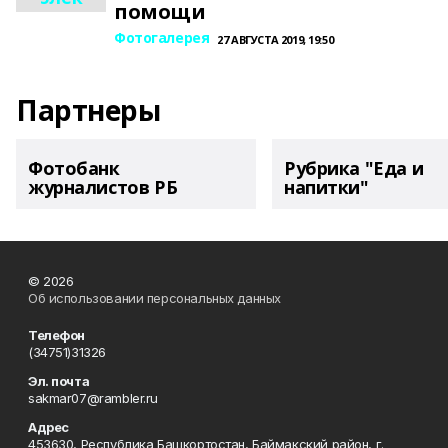
помощи
Фотогалерея
27 АВГУСТА 2019, 19:50
Партнеры
Фотобанк
Рубрика "Еда и
журналистов РБ
напитки"
© 2026
Об использовании персональных данных
Телефон
(34751)31326
Эл. почта
sakmar07@rambler.ru
Адрес
453630, Республика Башкортостан, Баймакский район, г.