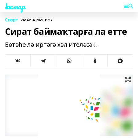
Һаҡмар
Спорт
2 МАРТА 2021, 19:17
Сират баймаҡтарға ла етте
Бөтәһе лә иртәгә хәл ителәсәк.