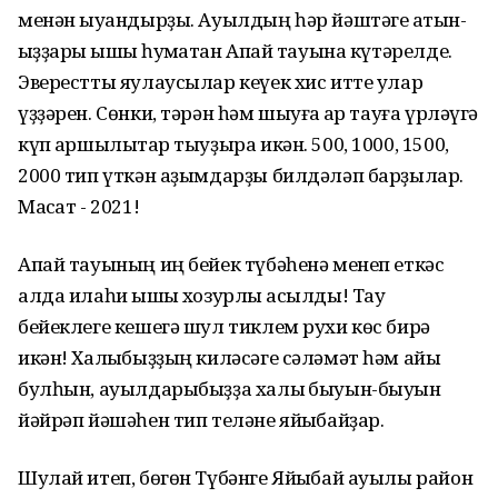
менән ҡыуандырҙы. Ауылдың һәр йәштәге ҡатын-
ҡыҙҙары ҡышҡы һуҡмаҡтан Апай тауына күтәрелде.
Эверестты яулаусылар кеүек хис итте улар
үҙҙәрен. Сөнки, тәрән һәм шыуғаҡ ҡар тауға үрләүгә
күп ҡаршылыҡтар тыуҙыра икән. 500, 1000, 1500,
2000 тип үткән аҙымдарҙы билдәләп барҙылар.
Маҡсат - 2021!
Апай тауының иң бейек түбәһенә менеп еткәс
алда илаһи ҡышҡы хозурлыҡ асылды! Тау
бейеклеге кешегә шул тиклем рухи көс бирә
икән! Халҡыбыҙҙың киләсәге сәләмәт һәм айыҡ
булһын, ауылдарыбыҙҙа халыҡ быуын-быуын
йәйрәп йәшәһен тип теләне яйыҡбайҙар.
Шулай итеп, бөгөн Түбәнге Яйыҡбай ауылы район