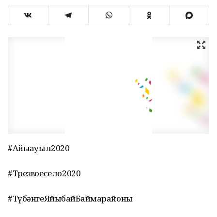
#Айыҡауыл2020
#Трезвоесело2020
#ТүбәнгеЯйыҡбайБаймаҡрайоны