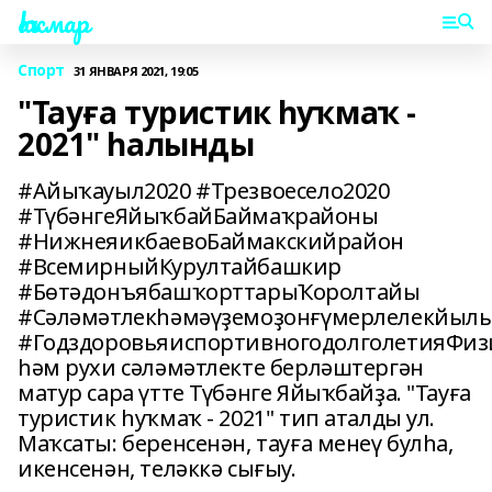
Һаҡмар
Спорт
31 ЯНВАРЯ 2021, 19:05
"Тауға туристик һуҡмаҡ -
2021" һалынды
#Айыҡауыл2020 #Трезвоесело2020
#ТүбәнгеЯйыҡбайБаймаҡрайоны
#НижнеяикбаевоБаймакскийрайон
#ВсемирныйКурултайбашкир
#БөтәдонъябашҡорттарыҠоролтайы
#Сәләмәтлекһәмәүҙемоҙонғүмерлелекйыл
#ГодздоровьяиспортивногодолголетияФиз
һәм рухи сәләмәтлекте берләштергән
матур сара үтте Түбәнге Яйыҡбайҙа. "Тауға
туристик һуҡмаҡ - 2021" тип аталды ул.
Маҡсаты: беренсенән, тауға менеү булһа,
икенсенән, теләккә сығыу.