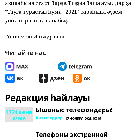
акцияһына старт бирҙе. Тиҙҙән башҡа ауылдар ҙа
"Тауға туристик һуҡмаҡ - 2021" сараһына әүҙем
ҡушылыр тип ышанабыҙ.
Гөлйемеш Ишмурзина.
Читайте нас
Редакция һайлауы
Ышаныс телефондары!
1724 көнө
элек
Антитеррор
17 НОЯБРЯ 2021, 07:16
Телефоны экстренной