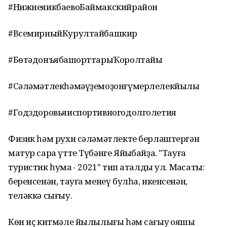
#НижнеяикбаевоБаймакскийрайон
#ВсемирныйКурултайбашкир
#БөтәдонъябашҡорттарыҠоролтайы
#Сәләмәтлекһәмәүҙемоҙонғүмерлелекйылы
#Годздоровьяиспортивногодолголетия
Физик һәм рухи сәләмәтлекте берләштергән
матур сара үтте Түбәнге Яйыҡбайҙа. "Тауға
туристик һуҡмаҡ - 2021" тип аталды ул. Маҡсаты:
беренсенән, тауға менеү булһа, икенсенән,
теләккә сығыу.
Көн иҫ китмәле йылылығы һәм сағыу ҡояшы