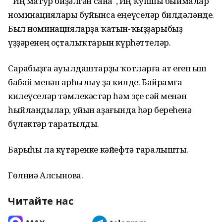
" Иң матур биҙәлгән сана", Иң ҡупшы быймалар"
номинациялары буйынса еңеүселәр билдәләнде.
Был номинацияларҙа ҡатын-ҡыҙҙарыбыҙ
үҙҙәренең оҫталыҡтарын күрһәттеләр.
Сарабыҙға ауылдаштарҙы ҡотларға ат егеп Ҡыш
бабай менән Ҡарһылыу ҙа килде. Байрамға
килеүселәр тәмлекәстәр һәм эҫе сәй менән
һыйландылар, уйын аҙағында һәр береһенә
бүләктәр таратылды.
Барыһы ла күтәренке кәйефтә таралышты.
Гөлниә Алсынова.
Читайте нас