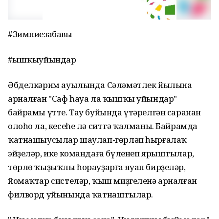
#Зимниезабавы
#Ҡышҡыуйындар
Әбделкәрим ауылында Сәләмәтлек йылына
арналған "Саф һауа ла ҡышҡы уйындар"
байрамы үтте. Тау буйында үтәрелгән саранан
олоһо ла, кесеһе лә ситтә ҡалманы. Байрамда
ҡатнашыусылар шаулап-гөрләп һырғалаҡ
эйҙеләр, ике командаға бүленеп ярыштылар,
төрлө ҡыҙыҡлы һорауҙарға яуап бирҙеләр,
йомаҡтар систеләр, ҡыш миҙгеленә арналған
филворд уйынында ҡатнаштылар.