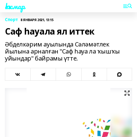
Һаҡмар
Спорт
8 ЯНВАРЯ 2021, 13:15
Саф һауала ял иттек
Әбделкәрим ауылында Сәләмәтлек
йылына арналған "Саф һауа ла ҡышҡы
уйындар" байрамы үтте.