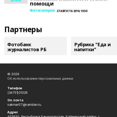
помощи
Фотогалерея
27 АВГУСТА 2019, 19:50
Партнеры
Фотобанк
Рубрика "Еда и
журналистов РБ
напитки"
© 2026
Об использовании персональных данных
Телефон
(34751)31326
Эл. почта
sakmar07@rambler.ru
Адрес
453630, Республика Башкортостан, Баймакский район, г.