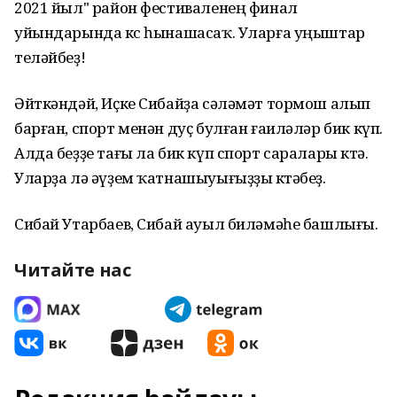
2021 йыл" район фестиваленең финал
уйындарында көс һынашасаҡ. Уларға уңыштар
теләйбеҙ!
Әйткәндәй, Иҫке Сибайҙа сәләмәт тормош алып
барған, спорт менән дуҫ булған ғаиләләр бик күп.
Алда беҙҙе тағы ла бик күп спорт саралары көтә.
Уларҙа лә әүҙем ҡатнашыуығыҙҙы көтәбеҙ.
Сибай Утарбаев, Сибай ауыл биләмәһе башлығы.
Читайте нас