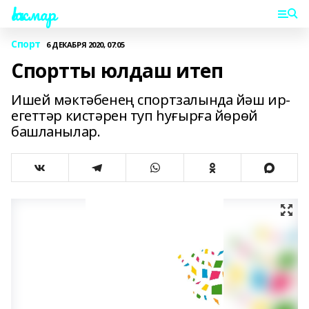
Һаҡмар
Спорт
6 ДЕКАБРЯ 2020, 07:05
Спортты юлдаш итеп
Ишей мәктәбенең спортзалында йәш ир-
егеттәр кистәрен туп һуғырға йөрөй
башланылар.