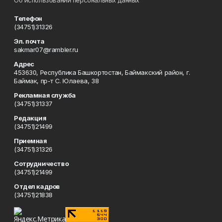
Об использовании персональных данных
Телефон
(34751)31326
Эл. почта
sakmar07@rambler.ru
Адрес
453630, Республика Башкортостан, Баймакский район, г.
Баймак, пр-т С. Юлаева, 38
Рекламная служба
(34751)31337
Редакция
(34751)21499
Приемная
(34751)31326
Сотрудничество
(34751)21499
Отдел кадров
(34751)21838