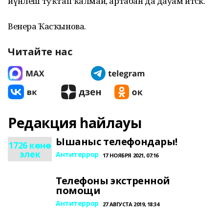
йүнәлеш туҡтап ҡалмай, артабан да дауам итәсәк.
Венера Ҡасҡынова.
Читайте нас
Редакция һайлауы
Ышаныс телефондары!
1726 көнө
элек
Антитеррор
17 НОЯБРЯ 2021, 07:16
Телефоны экстренной
помощи
Антитеррор
27 АВГУСТА 2019, 18:34