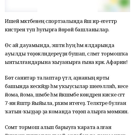
Ишей мәктәбенең спортзалында йәш ир-егеттәр
кистәрен туп һуғырға йөрөй башланылар.
Өс ай дауамында, эштән һуң һәм ялдарында
ауылды төҙөкләндереүҙән бушап, сәләмәт тормошҡа
ынтылғандарына ҡыуанырға ғына кәрәк. Афарин!
Бөтә санитар талаптар үтәлә, аҙнаның ярты
башында кескәйҙәр һәм уҡыусылар шөғөлләнһә, кесе
йома, йома, шәмбе һәм йәкшәмбе көндәрен киске сәғәт
7-нән йәштәр йыйыла, рәхим итегеҙ. Теләктәре булған
ҡатын-ҡыҙҙар ҙа команда төҙөп алырға мөмкин.
Сәоәмәт тормош алып барыуға ҡарата алған