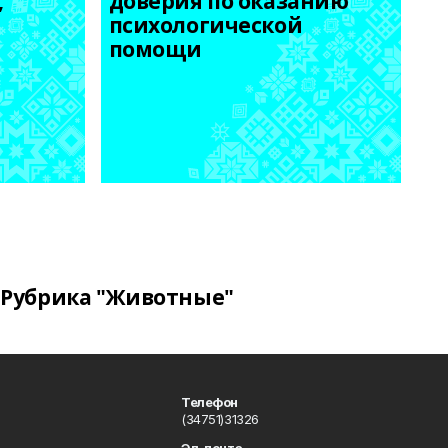
 
доверия по оказанию 
психологической 
помощи
Рубрика "Животные"
Телефон
(34751)31326