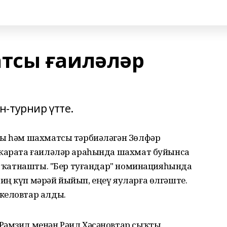
тсы ғаиләләр
-турнир үтте.
сы һәм шахматсы тәрбиәләгән Зөлфәр
 ҡарата ғаиләләр араһында шахмат буйынса
ше ҡатнашты. "Бер туғандар" номинацияһында
иң күп мәрәй йыйып, еңеү яуларға өлгәште.
келовтар алды.
Рәмзил менән Рәил Хәсәновтар сыҡты.