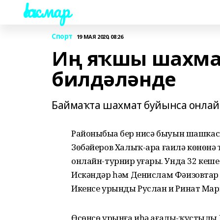
Һаҡмар
Спорт
19 МАЯ 2020, 08:26
Иң яҡшы шахма
билдәләнде
Баймаҡта шахмат буйынса онлайн
Районыбыҙҙа бер нисә быуын шашка
Зөбәйеров Халыҡ-ара ғаилә көнөнә
онлайн-турнир уҙғарҙы. Унда 32 ке
Искәндәр һәм Денислам Фәизовтар 
Икенсе урынды Руслан и Ринат Мар
Өсөнсө урынға иһә ағалы-ҡустылы 