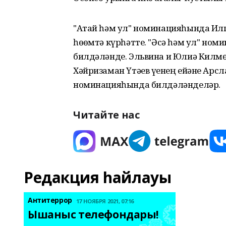
"Атай һәм ул" номинацияһында Илг
һөҙөмтә күрһәтте. "Әсә һәм ул" н
билдәләнде. Эльвина и Юлиә Килмөх
Хәйризаман Үтәев үҙенең ейәне Арсл
номинацияһында билдәләнделәр.
Читайте нас
Редакция һайлауы
Антитеррор
17 НОЯБРЯ 2021, 07:16
Ышаныс телефондары! 