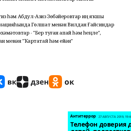
из һәм Абдул-Азиз Зөбәйеровтар иң яҡшы
оминацияһында Гөлшат менән Вилдан Ғайсиндар
әмәтовтар - "Бер туған апай һәм һеңле",
ан менән "Ҡартатай һәм ейән"
Антитеррор
27 АВГУСТА 2019, 19:4
Телефон доверия д