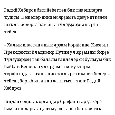
Радий Хәбиров был йәһәттән бик тиҙ эшләргә
ҡушты. Кешеләр ниндәй ярҙамға дәғүә иткәнен
ныҡлы белергә һәм был түләүҙәрҙе алырға
тейеш.
– Халыҡ властан аныҡ ярҙам һорай ине. Кисә ил
Президенты Владимир Путин ул ярҙамды бирҙе.
Түләүҙәрҙең тап балалы ғаиләләр өсөн булыуы бик
һәйбәт. Кешеләр ул ярҙамға хоҡуҡтары
тураһында, аҡсаны нисек алырға икәнен белергә
тейеш, барыһын да аңлатығыҙ, – тине Радий
Хәбиров.
Бөгөндән социаль органдар брифингтар үткәрә
һәм кешеләргә аңлатыу эштәрен башлаясаҡ.