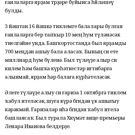
ғаиләләргә ярҙам төрҙәре буйынса һөйләшеү
булды.
3 йәштән 16 йәшкә тиклемге балалары булған
ғаиләләргә бер тапҡыр 10 мең һум түләнәсәк
тиелгәйне унда. Башҡортостанда был ярҙамды
700 меңдән ашыу бала аласаҡ. Бының өсөн ете
миллиард һум бүленә. Был түләүҙе алыр өсөн
килем һәм башҡа күрһәткестәр иғтибарға
алынмай, ярҙам һәр балаға күрһәтеләсәк.
Әлеге түләүҙе алыу өсөн ғариза 1 октябргә тиклем
ҡабул ителәсәк, шуға күрә бөгөндән үк ашығыу
кәрәкмәй. Ғаризалар иһә бөгөндән ҡабул ителә
башлаясаҡ. Был турала Хөкүмәт вице-премьеры
Ленара Иванова белдерҙе.