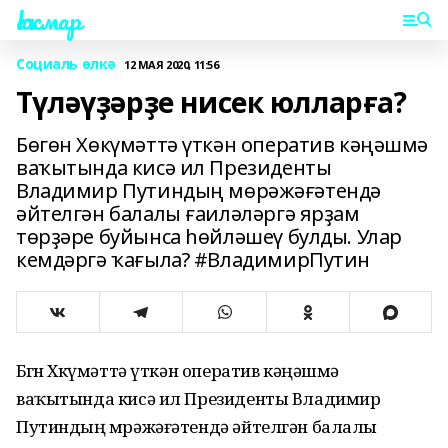
Һаҡмар
Социаль өлкә
12 МАЯ 2020, 11:56
Түләүҙәрҙе нисек юлларға?
Бөгөн Хөкүмәттә үткән оператив кәңәшмә
ваҡытында кисә ил Президенты
Владимир Путиндың мөрәжәғәтендә
әйтелгән балалы ғаиләләргә ярҙам
төрҙәре буйынса һөйләшеү булды. Улар
кемдәргә ҡағыла? #ВладимирПутин
Бөгөн Хөкүмәттә үткән оператив кәңәшмә
ваҡытында кисә ил Президенты Владимир
Путиндың мөрәжәғәтендә әйтелгән балалы