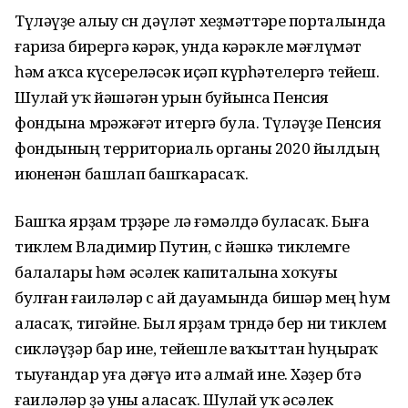
Түләүҙе алыу өсөн дәүләт хеҙмәттәре порталында
ғариза бирергә кәрәк, унда кәрәкле мәғлүмәт
һәм аҡса күсереләсәк иҫәп күрһәтелергә тейеш.
Шулай уҡ йәшәгән урын буйынса Пенсия
фондына мөрәжәғәт итергә була. Түләүҙе Пенсия
фондының территориаль органы 2020 йылдың
июненән башлап башҡарасаҡ.
Башҡа ярҙам төрҙәре лә ғәмәлдә буласаҡ. Быға
тиклем Владимир Путин, өс йәшкә тиклемге
балалары һәм әсәлек капиталына хоҡуғы
булған ғаиләләр өс ай дауамында бишәр мең һум
аласаҡ, тигәйне. Был ярҙам төрөндә бер ни тиклем
сикләүҙәр бар ине, тейешле ваҡыттан һуңыраҡ
тыуғандар уға дәғүә итә алмай ине. Хәҙер бөтә
ғаиләләр ҙә уны аласаҡ. Шулай уҡ әсәлек