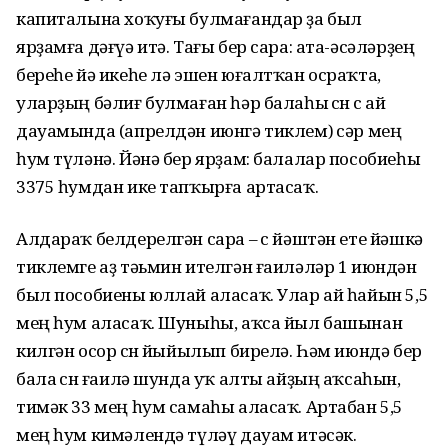
капиталына хоҡуғы булмағандар ҙа был
ярҙамға дәғүә итә. Тағы бер сара: ата-әсәләрҙең
береһе йә икеһе лә эшен юғалтҡан осраҡта,
уларҙың бәлиғ булмаған һәр балаһы өсөн өс ай
дауамында (апрелдән июнгә тиклем) өсәр мең
һум түләнә. Йәнә бер ярҙам: балалар пособиеһы
3375 һумдан ике тапҡырға артасаҡ.
Алдараҡ белдерелгән сара – өс йәштән ете йәшкә
тиклемге аҙ тәьмин ителгән ғаиләләр 1 июндән
был пособиены юллай аласаҡ. Улар ай һайын 5,5
мең һум аласаҡ. Шуныһы, аҡса йыл башынан
килгән осор өсөн йыйылып бирелә. Һәм июндә бер
бала өсөн ғаилә шунда уҡ алты айҙың аҡсаһын,
тимәк 33 мең һум самаһы аласаҡ. Артабан 5,5
мең һум кимәлендә түләү дауам итәсәк.