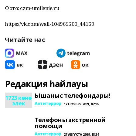
Фото: czm-umilenie.ru
https://vk.com/wall-104965500_44169
Читайте нас
Редакция һайлауы
Ышаныс телефондары!
1723 көнө
элек
Антитеррор
17 НОЯБРЯ 2021, 07:16
Телефоны экстренной
помощи
Антитеррор
27 АВГУСТА 2019, 18:34