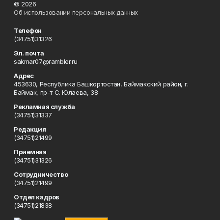
© 2026
Об использовании персональных данных
Телефон
(34751)31326
Эл. почта
sakmar07@rambler.ru
Адрес
453630, Республика Башкортостан, Баймакский район, г.
Баймак, пр-т С. Юлаева, 38
Рекламная служба
(34751)31337
Редакция
(34751)21499
Приемная
(34751)31326
Сотрудничество
(34751)21499
Отдел кадров
(34751)21838