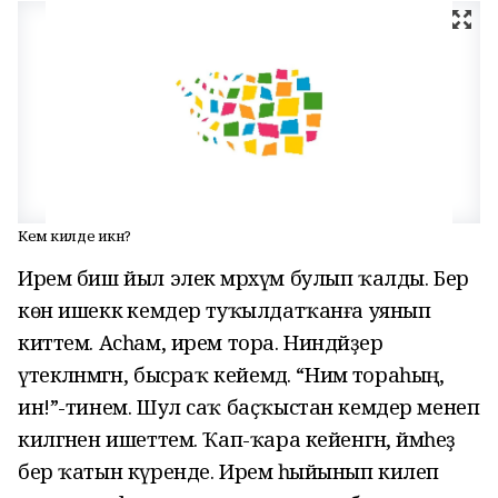
Кем килде икән?
Ирем биш йыл элек мәрхүм булып ҡалды. Бер
көн ишеккә кемдер туҡылдатҡанға уянып
киттем. Асһам, ирем тора. Ниндәйҙер
үтекләнмәгән, бысраҡ кейемдә. “Нимә тораһың,
ин!”-тинем. Шул саҡ баҫҡыстан кемдер менеп
килгәнен ишеттем. Ҡап-ҡара кейенгән, йәмһеҙ
бер ҡатын күренде. Иремә һыйынып килеп