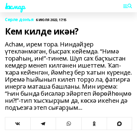
Һаҡмар
Серле донъя
6 ИЮЛЯ 2022, 17:15
Кем килде икән?
Асһам, ирем тора. Ниндәйҙер
үтекләнмәгән, бысраҡ кейемдә. “Нимә
тораһың, ин!”-тинем. Шул саҡ баҫҡыстан
кемдер менеп килгәнен ишеттем. Ҡап-
ҡара кейенгән, йәмһеҙ бер ҡатын күренде.
Иремә һыйынып килеп торҙо ла, фатирға
инергә маташа башланы. Мин иремә:
“Һин бында бисәләр эйәртеп йөрөйһөңмө
ни?!”-тип ҡысҡырҙым да, көскә икеһен дә
подъезға этеп сығарҙым...