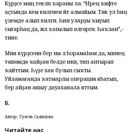
Күрәҙәсе миңә текләп ҡараны ла: “Ирең ҡиәфәте
аҫтында кем килгәнен әйтә алмайым. Тик ул һиңә
үлемде алып килгән. Һин уларҙы ҡыуып
сығарһаң да, әжәл ҡағылып өлгөргән. Һаҡлан”,-
тине.
Мин күрәҙәсенән бер нәмә лә һорамаһам да, минең
төшөмдө ҡайҙан белде икән, тип аптырап
ҡайттым. Һүҙе хаҡ булып сыҡты.
Уйламағанда ҡатмарлы операция яһатып,
бер айҙан ашыу дауаханала яттым.
Б.
Автор:
Гузель Салихова
Читайте нас