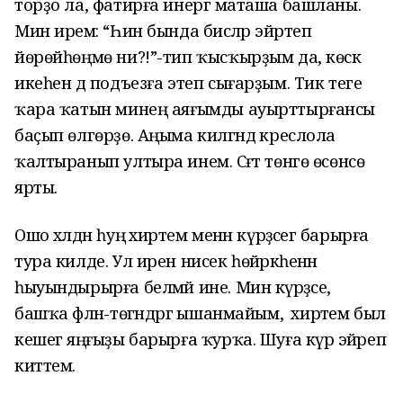
торҙо ла, фатирға инергә маташа башланы.
Мин иремә: “Һин бында бисәләр эйәртеп
йөрөйһөңмө ни?!”-тип ҡысҡырҙым да, көскә
икеһен дә подъезға этеп сығарҙым. Тик теге
ҡара ҡатын минең аяғымды ауырттырғансы
баҫып өлгөрҙө. Аңыма килгәндә креслола
ҡалтыранып ултыра инем. Сәғәт төнгө өсөнсө
ярты.
Ошо хәлдән һуң әхирәтем менән күрәҙәсегә барырға
тура килде. Ул ирен нисек һөйәркәһенән
һыуындырырға белмәй ине. Мин күрәҙәсе,
башҡа фәлән-төгәндәргә ышанмайым, ә әхирәтем был
кешегә яңғыҙы барырға ҡурҡа. Шуға күрә эйәреп
киттем.