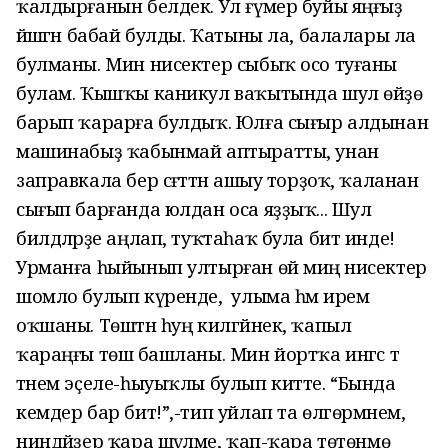
ҡалдырғанын белдек. Ул ғүмер буйы яңғыҙ
йәшәгән бабай булды. Ҡатыны ла, балалары ла
булманы. Мин нисектер сыбыҡ осо туғаны
булам. Ҡышҡы каникул ваҡытында шул өйҙө
барып ҡарарға булдыҡ. Юлға сығыр алдынан
машинабыҙ ҡабынмай аптыратты, унан
заправкала бер сәғәттән ашыу торҙоҡ, ҡаланан
сығып барғанда юлдан оса яҙҙыҡ... Шул
билдәләрҙе аңлап, туҡтаһаҡ була бит инде!
Урманға һыйынып ултырған өй миңә нисектер
шомло булып күренде, ә улыма һәм иремә
оҡшаны. Төштән һуң килгәйнек, ҡапыл
ҡараңғы төшә башланы. Мин йортҡа ингәс тә
тәнем эҫеле-һыуыҡлы булып китте. “Бында
кемдер бар бит!”,-тип уйлап та өлгөрмәнем,
ниндәйҙер ҡара шәүләме, ҡап-ҡара төтөнмө