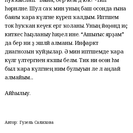
һөрәнләне. Шул саҡ мин уның баш осонда ғына
баяғы ҡара күләгәне күреп ҡалдым. Иптәшем
ток һуҡҡан кеүек ергә ҡоланы. Уның йөҙөндә иҫ
киткес һыҙланыу һиҙелә ине. “Ашығыс ярҙам”
да бер ни ҙә эшләй алманы. Инфаркт
диагнозын ҡуйҙылар. Ә мин иптәшемде ҡара
күләгә үлтергәнен яҡшы беләм. Тик ни өсөн һәм
был ҡара күләгәнең нимә булыуын әле лә аңлай
алмайым...
Айһылыу.
Автор:
Гузель Салихова