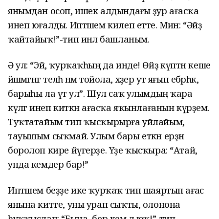
янымдан осоп, ишек алдындағы ҙур ағасҡа
инеп юғалды. Иптәшем килеп етте. Мин: “Әйҙә
ҡайтайыҡ!”-тип инәлә башланым.
Ә ул: “Эй, ҡурҡаҡһың да инде! Өйҙә күптән кеше
йәшәмәгәнгә теләһә нәмә тойола, хәҙер ут яғып ебәрһәк,
барыһы ла үтә ул”. Шул саҡ улымдың ҡара
күләгә инеп киткән ағасҡа яҡынлағанын күрҙем.
Туҡтатайым тип ҡысҡырырға уйлайым, ә
тауышым сыҡмай. Улым бары еткән ерҙән
боролоп кире йүгерҙе. Үҙе ҡысҡыра: “Атай,
унда кемдер бар!”
Иптәшем беҙҙе ике ҡурҡаҡ тип шаяртып ағас
янына китте, уны урап сыҡты, олонона
һуҡҡыслап: “Бына, бер кем дә юҡ!”-тип