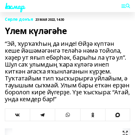
Һаҡмар
Серле донъя
23 МАЯ 2022, 14:30
Үлем күләгәһе
“Эй, ҡурҡаҡһың да инде! Өйҙә күптән
кеше йәшәмәгәнгә теләһә нәмә тойола,
хәҙер ут яғып ебәрһәк, барыһы ла үтә ул”.
Шул саҡ улымдың ҡара күләгә инеп
киткән ағасҡа яҡынлағанын күрҙем.
Туҡтатайым тип ҡысҡырырға уйлайым, ә
тауышым сыҡмай. Улым бары еткән ерҙән
боролоп кире йүгерҙе. Үҙе ҡысҡыра: “Атай,
унда кемдер бар!”