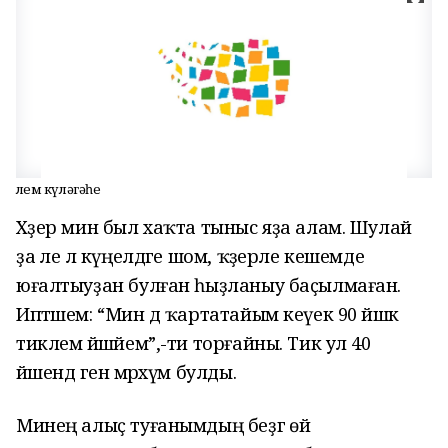
Үлем күләгәһе
Хәҙер мин был хаҡта тыныс яҙа алам. Шулай
ҙа әле лә күңелдәге шом, ҡәҙерле кешемде
юғалтыуҙан булған һыҙланыу баҫылмаған.
Иптәшем: “Мин дә ҡартатайым кеүек 90 йәшкә
тиклем йәшәйем”,-ти торғайны. Тик ул 40
йәшендә генә мәрхүм булды.
Минең алыҫ туғанымдың беҙгә өй