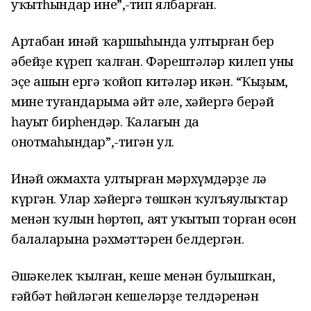
уҡытһындар ине”,-тип ялбарған.
Артабан инәй ҡаршыһында ултырған бер
әбейҙе күреп ҡалған. Фәрештәләр килеп уның
эҫе ашын ергә ҡойоп китәләр икән. “Ҡыҙым,
минең туғандарыма әйт әле, хәйергә берәй
һауыт бирһендәр. Ҡалағын да
онотмаһындар”,-тигән ул.
Инәй ожмахта ултырған мәрхүмдәрҙе лә
күргән. Улар хәйергә төшкән ҡулъяулыҡтар
менән ҡулын һөртөп, аят уҡытып торған өсөн
балаларына рәхмәттәрен белдергән.
Әшәкелек ҡылған, кеше менән булышҡан,
ғәйбәт һөйләгән кешеләрҙең телдәренән