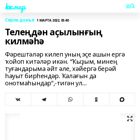
Һаҡмар
Серле донъя
1 МАРТА 2022, 05:40
Телеңдән аҫылынғың
килмәһә
Фәрештәләр килеп уның эҫе ашын ергә
ҡойоп китәләр икән. “Ҡыҙым, минең
туғандарыма әйт әле, хәйергә берәй
һауыт бирһендәр. Ҡалағын да
онотмаһындар”,-тигән ул...