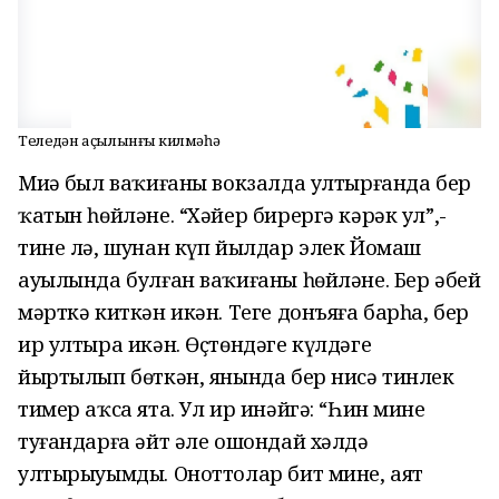
Телеңдән аҫылынғың килмәһә
Миңә был ваҡиғаны вокзалда ултырғанда бер
ҡатын һөйләне. “Хәйер бирергә кәрәк ул”,-
тине лә, шунан күп йылдар элек Йомаш
ауылында булған ваҡиғаны һөйләне. Бер әбей
мәрткә киткән икән. Теге донъяға барһа, бер
ир ултыра икән. Өҫтөндәге күлдәге
йыртылып бөткән, янында бер нисә тинлек
тимер аҡса ята. Ул ир инәйгә: “Һин минең
туғандарға әйт әле ошондай хәлдә
ултырыуымды. Оноттолар бит мине, аят