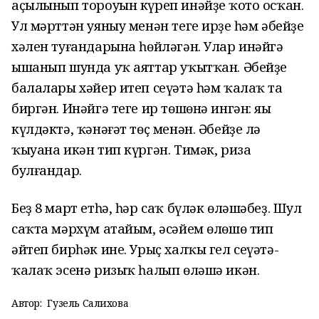
аҫылынып тороуын күреп инәйҙең ҡото осҡан.
Ул мәрттән уяныу менән теге ирҙең һәм әбейҙең
хәлен туғандарына һөйләгән. Улар инәйгә
ышанып шунда уҡ аяттар уҡытҡан. Әбейҙең
балалары хәйер итеп сеүәтә һәм ҡалаҡ та
биргән. Инәйгә теге ир төшөнә ингән: яңы
күлдәктә, ҡәнәғәт төҫ менән. Әбейҙе лә
ҡыуана икән тип күргән. Тимәк, риза
булғандар.
Беҙ 8 март етһә, һәр саҡ бүләк өләшәбеҙ. Шул
саҡта мәрхүм атайым, әсәйем өлөшө тип
әйтеп бирһәк ине. Урыҫ халҡы гел сеүәтә-
ҡалаҡ эсенә ризыҡ һалып өләшә икән.
Автор:
Гузель Салихова