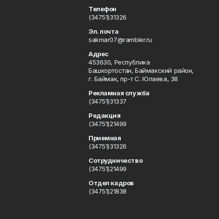
Телефон
(34751)31326
Эл. почта
sakmar07@rambler.ru
Адрес
453630, Республика
Башкортостан, Баймакский район,
г. Баймак, пр-т С. Юлаева, 38
Рекламная служба
(34751)31337
Редакция
(34751)21499
Приемная
(34751)31326
Сотрудничество
(34751)21499
Отдел кадров
(34751)21838