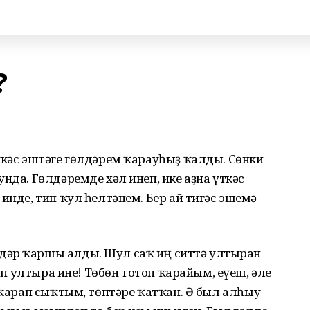
?
ккәс эштәге гөлдәрем ҡарауһыҙ ҡалды. Сөнки
нда. Гөлдәремде хәл инеп, ике аҙна үткәс
инде, тип ҡул һелтәнем. Бер ай тигәс эшемә
әр ҡаршы алды. Шул саҡ иң ситтә ултырған
тып ултыра ине! Төбөн тотоп ҡарайым, еүеш, әле
н ҡарап сыҡтым, төптәре ҡатҡан. Ә был алһыу