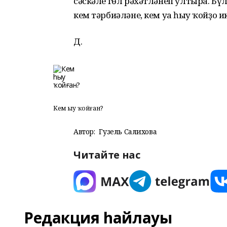
сәскәле гөл рәхәтләнеп ултыра. Бү
кем тәрбиәләне, кем уға һыу ҡойҙо
Д.
Кем һыу ҡойған?
Автор:
Гузель Салихова
Читайте нас
Редакция һайлауы