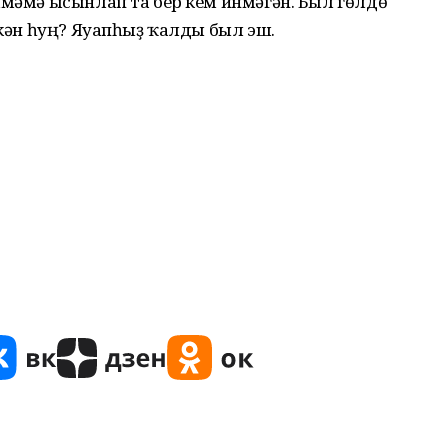
лмәмә ысынлап та бер кем инмәгән. Был гөлдө
 икән һуң? Яуапһыҙ ҡалды был эш.