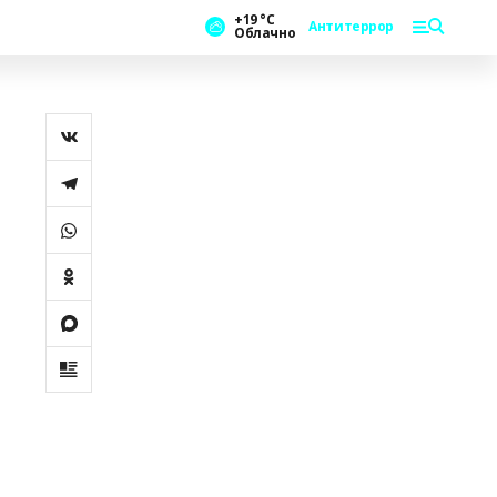
+19 °С
Антитеррор
Облачно