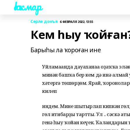
Һаҡмар
Серле донъя
6 ФЕВРАЛЯ 2022, 13:55
Кем һыу ҡойған
Барыһы ла ҡороған ине
Уйламағанда дауаханаға оҙаҡҡа элә
минән башҡа бер кем дә инә алмай у
хәтергә төшөрҙөм. Ярай, ҡоронолар 
килеп
индем. Мине шытырлап кипкән гөлд
гөл иғтибарҙы тартты. Ул .. сәскә а
генә һыу ҡойған кеүек. Ҡалғандары