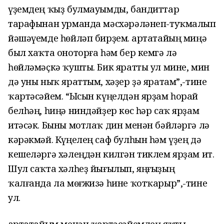
үҙемдең ҡыҙ булмауымды, бандиттар
тарафынан урманда мәсхәрәләнеп-туҡмалып
йәшәүемде һөйләп бирҙем. Ҡартатайың миңә
был хаҡта оноторға һәм бер кемгә лә
һөйләмәҫкә ҡушты. Бик яратты ул мине, мин
дә уны ныҡ яраттым, хәҙер ҙә яратам”,-тине
ҡартәсәйем. “Ысын күңелдән ярҙам һорай
белһәң, һиңә ниндәйҙер көс һәр саҡ ярҙам
итәсәк. Быны мотлаҡ дин менән бәйләргә лә
кәрәкмәй. Күңелең саф булһын һәм үҙең дә
кешеләргә хәлеңдән килгән тиклем ярҙам ит.
Шул саҡта хәлһеҙ йығылып, яңғыҙың
ҡалғанда ла мөғжизә һине ҡотҡарыр”,-тине
ул.