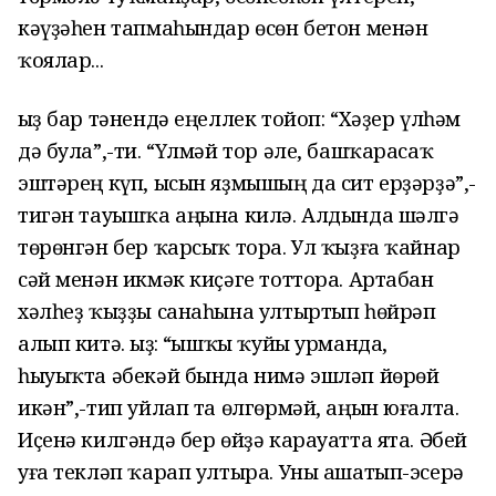
кәүҙәһен тапмаһындар өсөн бетон менән
ҡоялар...
Ҡыҙ бар тәнендә еңеллек тойоп: “Хәҙер үлһәм
дә була”,-ти. “Үлмәй тор әле, башҡарасаҡ
эштәрең күп, ысын яҙмышың да сит ерҙәрҙә”,-
тигән тауышҡа аңына килә. Алдында шәлгә
төрөнгән бер ҡарсыҡ тора. Ул ҡыҙға ҡайнар
сәй менән икмәк киҫәге тоттора. Артабан
хәлһеҙ ҡыҙҙы санаһына ултыртып һөйрәп
алып китә. Ҡыҙ: “Ҡышҡы ҡуйы урманда,
һыуыҡта әбекәй бында нимә эшләп йөрөй
икән”,-тип уйлап та өлгөрмәй, аңын юғалта.
Иҫенә килгәндә бер өйҙә карауатта ята. Әбей
уға текләп ҡарап ултыра. Уны ашатып-эсерә