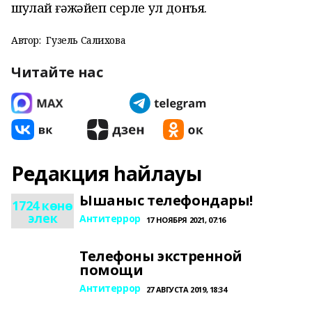
шулай ғәжәйеп серле ул донъя.
Автор:
Гузель Салихова
Читайте нас
Редакция һайлауы
Ышаныс телефондары!
1724 көнө
элек
Антитеррор
17 НОЯБРЯ 2021, 07:16
Телефоны экстренной
помощи
Антитеррор
27 АВГУСТА 2019, 18:34