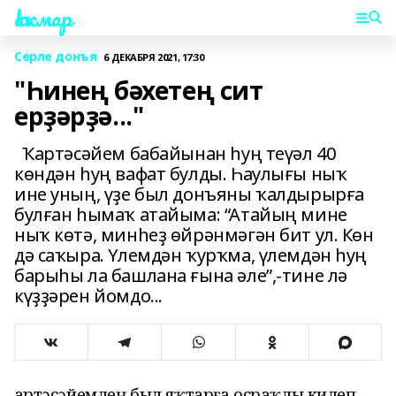
Һаҡмар
Серле донъя
6 ДЕКАБРЯ 2021, 17:30
"Һинең бәхетең сит
ерҙәрҙә..."
Ҡартәсәйем бабайынан һуң теүәл 40
көндән һуң вафат булды. Һаулығы ныҡ
ине уның, үҙе был донъяны ҡалдырырға
булған һымаҡ атайыма: “Атайың мине
ныҡ көтә, минһеҙ өйрәнмәгән бит ул. Көн
дә саҡыра. Үлемдән ҡурҡма, үлемдән һуң
барыһы ла башлана ғына әле”,-тине лә
күҙҙәрен йомдо...
Ҡартәсәйемдең был яҡтарға осраҡлы килеп