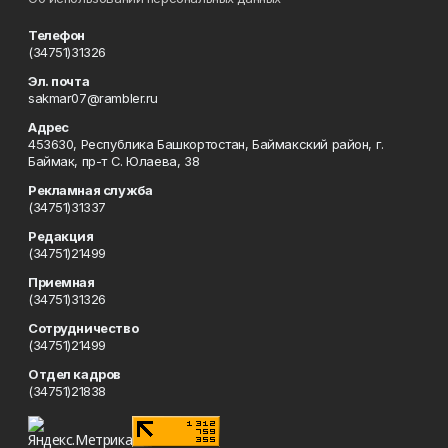
Телефон
(34751)31326
Эл. почта
sakmar07@rambler.ru
Адрес
453630, Республика Башкортостан, Баймакский район, г.
Баймак, пр-т С. Юлаева, 38
Рекламная служба
(34751)31337
Редакция
(34751)21499
Приемная
(34751)31326
Сотрудничество
(34751)21499
Отдел кадров
(34751)21838