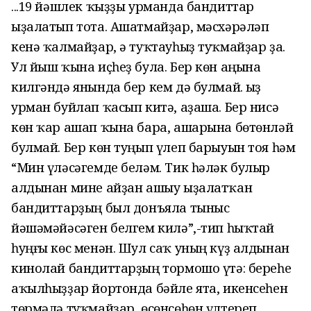
...19 йәшлек ҡыҙҙы урманда бандиттар
ыҙалатып тота. Ашатмайҙар, мәсхәрәләп
кенә ҡалмайҙар, ә туҡтауһыҙ туҡмайҙар ҙа.
Ул йыш ҡына иҫһеҙ була. Бер көн аңына
килгәндә янында бер кем дә булмай. Ҡыҙ
урман буйлап ҡасып китә, аҙаша. Бер нисә
көн ҡар ашап ҡына бара, ашарына бөтөнләй
булмай. Бер көн туңып үлеп барыуын тоя һәм
“Мин үләсәгемде беләм. Тик һәләк булыр
алдынан мине айҙан ашыу ыҙалатҡан
бандиттарҙың был донъяла тыныс
йәшәмәйәсәген белгем килә”,-тип һыҡтай
һуңғы көс менән. Шул саҡ уның күҙ алдынан
кинолай бандиттарҙың тормошо үтә: береһе
аҡылһыҙҙар йортонда бәйле ята, икенсеһен
төрмәлә туҡмайҙар, өсөнсөһөн үлтереп,