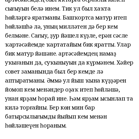
сығыуын белә инем. Тик ул был хаҡта
һөйләргә яратманы. Башҡортса матур итеп
һөйләшһә лә, уның милләтен дә бер кем
белмәне. Сағыу, ҙур йәшел күҙле, ерән сәсле
ҡартәсәйемде ҡартатайым бик яратты. Улар
бик матур йәшәне. Ҡартәсәйемдең намаҙ
уҡығанын да, суҡыныуын да күрмәнем. Хәйер
совет заманында был бер кемде лә
аптыратманы. Әммә ул йыш ҡына күҙҙәрен
йомоп кем менәндер оҙаҡ итеп һөйләшә,
унан ярҙам һорай ине. Һәм ярҙам ысынлап та
килә торғайны. Бер көн мин бар
батырсылығымды йыйып кем менән
һөйләшеүен һораным.