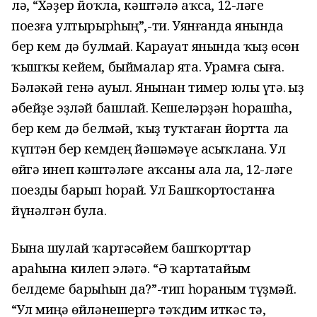
лә, “Хәҙер йоҡла, кәштәлә аҡса, 12-ләге
поезға ултырырһың”,-ти. Уянғанда янында
бер кем дә булмай. Карауат янында ҡыҙ өсөн
ҡышҡы кейем, быймалар ята. Урамға сыға.
Бәләкәй генә ауыл. Янынан тимер юлы үтә. Ҡыҙ
әбейҙе эҙләй башлай. Кешеләрҙән һорашһа,
бер кем дә белмәй, ҡыҙ туҡтаған йортта ла
күптән бер кемдең йәшәмәүе асыҡлана. Ул
өйгә инеп кәштәләге аҡсаны ала ла, 12-ләге
поезды барып һорай. Ул Башҡортостанға
йүнәлгән була.
Бына шулай ҡартәсәйем башҡорттар
араһына килеп эләгә. “Ә ҡартатайым
белдеме барыһын да?”-тип һораным түҙмәй.
“Ул миңә өйләнешергә тәҡдим иткәс тә,