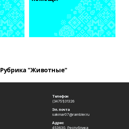
Рубрика "Животные"
Телефон
(34751)31326
Эл. почта
sakmar07@rambler.ru
Адрес
453630, Республика