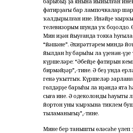
барыбыҙ ҙа янына йыйылған ине
фатирҙағы бар лампочкалар шарт
ҡалдырылған ине. Инәйҙең ҡырҡы
телевизорым шунда уҡ боҙолдо. Ө
Мин иҙән йыуғанда токка һуғыла
“йәшәне”. Әхирәттәрем миндә йо
йылдан һуң барыһы ла үҙенән-үҙе
күршеләре: “Әбейҙең фатирын кем
бирмәйҙәр”,-тине. Ә беҙ унда ерл
генә уҡыттыҡ. Күршеләр зарланғ
гөлдәрҙең барыһы ла иҙәндә ята 
сыға ине. Ә одеколондың һауыты л
йортон уның ҡырҡына тиклем буш
тыңламанығыҙ”,-тине.
Минең бер таныштың өләсәһе үлеп