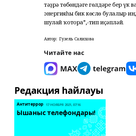
тәҙрә төбөндәге гөлдәре бер үк 
энергияһы бик көслө булалыр инде
шулай ҡотора”,-тип иҫәпләй.
Автор:
Гузель Салихова
Читайте нас
Редакция һайлауы
Антитеррор
17 НОЯБРЯ 2021, 07:16
Ышаныс телефондары! 