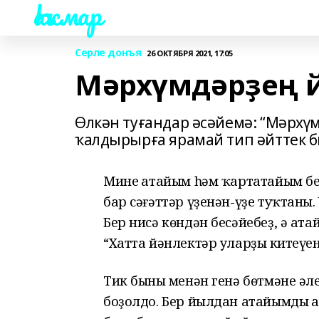
Һаҡмар
Серле донъя
26 ОКТЯБРЯ 2021, 17:05
Мәрхүмдәрҙең йә
Өлкән туғандар әсәйемә: “Мәрх
ҡалдырырға ярамай тип әйттек би
Минең атайым һәм ҡартатайым бе
бар сәғәттәр үҙенән-үҙе туҡтаны
Бер нисә көндән бесәйебеҙ, ә ата
“Хатта йәнлектәр уларҙың китеүен
Тик бының менән генә бөтмәне әле
боҙолдо. Бер йылдан атайымдың а