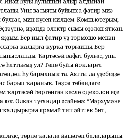
к. Инәй һуңғы һулышын алыр алдынан
ланы. Уның васыяты буйынса фатир миңә
 булғас, мин күсеп килдем. Компьютерым,
ҫтәүенә, иҙәндә электр сымы өҙөлөп ятҡан.
 яҙҙым. Бер йыл фатир үҙ тормошо менән
ҡларға ҡалырға ҡурҡа торғайны. Бер
 тынысланды. Ҡартәсәй вафат булғас, уның
гә һаттығыҙ ул? Төнө буйы йоҡларға
әгәндән һуң барманыҡ та. Аятты ла үҙебеҙҙә
ас барып ҡараныҡ. Тәҙрә төбөндәге
һәм ҡартәсәй һөртөнгән көслө одеколон еҫе
а юҡ. Өлкән туғандар әсәйемә: “Мәрхүмәнең
 ҡалдырырға ярамай тип әйттек бит,
 ҡалғас, төрлө ҡалала йәшәгән балаларының