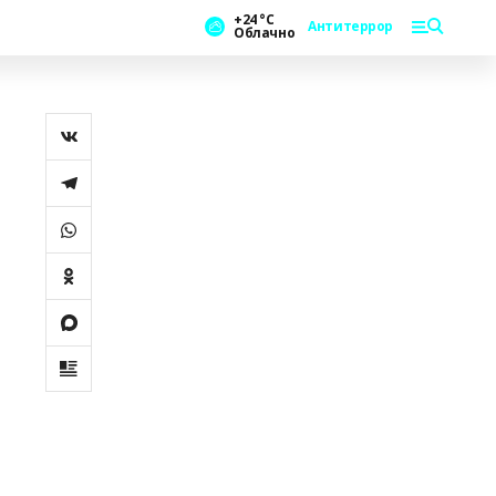
+24 °С
Антитеррор
Облачно