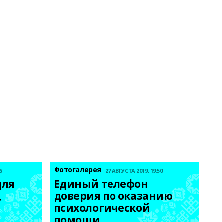
Фотогалерея
6
27 АВГУСТА 2019, 19:50
ля 
Единый телефон 
 
доверия по оказанию 
психологической 
помощи