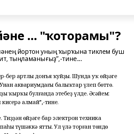
не ... "ҡоторамы"?
үмәнең йортон уның ҡырҡына тиклем буш
т, тыңламанығыҙ”,-тине...
р-бер артлы донъя ҡуйҙы. Шунда уҡ өйҙәге
. Унан аквариумдағы балыҡтар үлеп бөттө.
йҙың ҡырҡы булғанда этебеҙ үлде. Әсәйем:
 кисерә алмай”,-тине.
. Тиҙҙән өйҙәге бар электрон техника
паһы түшәккә ятты. Ул үлә торған төндө