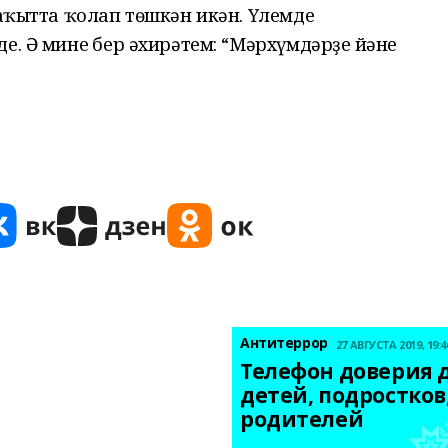
ваҡытта ҡолап төшкән икән. Үлемдең
. Ә минең бер әхирәтем: “Мәрхүмдәрҙең йәне
Антитеррор
27 АВГУСТА 2019, 19:4
Телефон доверия д
детей, подростков,
родителей