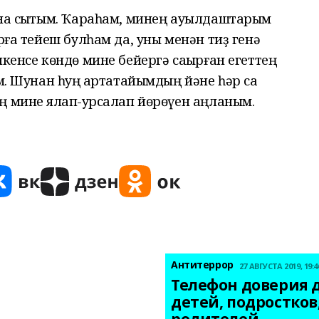
ына сыҡтым. Ҡараһам, минең ауылдаштарым
рға тейеш булһам да, уны менән тиҙ генә
икенсе көндө мине бейергә саҡырған егеттең
м. Шунан һуң ҡартатайымдың йәне һәр саҡ
 мине яҡлап-ҡурсалап йөрөүен аңланым.
Антитеррор
27 АВГУСТА 2019, 19:4
Телефон доверия д
детей, подростков,