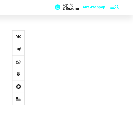
+21 °С
Антитеррор
Облачно