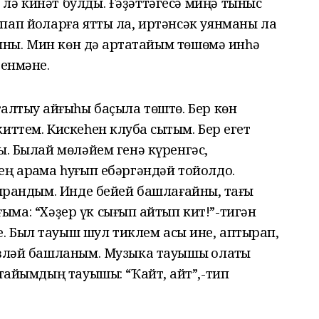
лә кинәт булды. Ғәҙәттәгесә миңә тыныс
ап йоҡларға ятты ла, иртәнсәк уянманы ла
ғыны. Мин көн дә ҡартатайым төшөмә инһә
ренмәне.
алтыу ҡайғыһы баҫыла төштө. Бер көн
ттем. Кискеһен клубҡа сыҡтым. Бер егет
ы. Былай мөләйем генә күренгәс,
ң арҡама һуғып ебәргәндәй тойолдо.
тырандым. Инде бейей башлағайныҡ, тағы
ағыма: “Хәҙер үк сығып ҡайтып кит!”-тигән
 Был тауыш шул тиклем асыҡ ине, аптырап,
эҙләй башланым. Музыка тауышы ҡолаҡты
тайымдың тауышы: “Ҡайт, ҡайт”,-тип