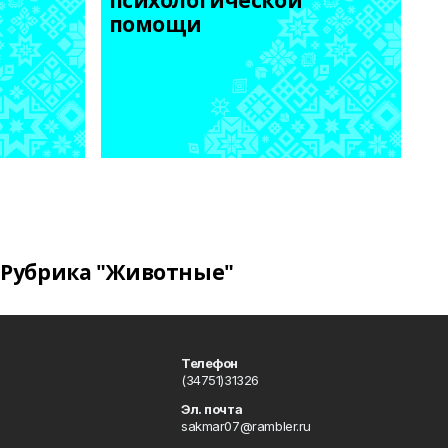
психологической 
помощи
Рубрика "Животные"
Телефон
(34751)31326
Эл. почта
sakmar07@rambler.ru