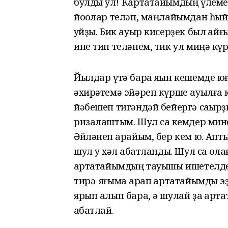
булды ул! Ҡартатайымдың үлеме 
йоҡолар теләп, маңлайымдан һыйп
ҡуйҙы. Бик ауыр кисерҙек был ҡай
ине тип теләнем, тик ул миңә кү
Йылдар үтә бара яҡын кешемде юғ
әхирәтемә эйәреп күрше ауылға ки
йәбешеп тигәндәй бейергә саҡырҙ
ризалаштым. Шул саҡ кемдер мине
Әйләнеп ҡарайым, бер кем юҡ. Ап
шул уҡ хәл ҡабатланды. Шул саҡ ҡол
ҡартатайымдың тауышы ишетелде.
тирә-яғыма ҡарап ҡартатайымды 
ярып алып бара, ә шулай ҙа ҡарта
ҡабатлай.