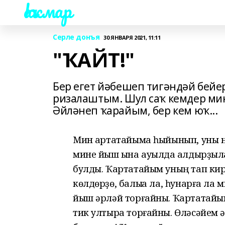
Һаҡмар
Серле донъя
30 ЯНВАРЯ 2021, 11:11
"ҠАЙТ!"
Бер егет йәбешеп тигәндәй бейер
ризалаштым. Шул саҡ кемдер мин
Әйләнеп ҡарайым, бер кем юҡ...
Мин ҡартатайыма һыйынып, уны ны
мине йыш ҡына ауылда ҡалдырҙылар
булды. Ҡартатайым уның тап кире
көлдөрҙө, балыҡҡа ла, һунарға ла
йыш әрләй торғайны. Ҡартатайы
тик ултыра торғайны. Өләсәйем әр