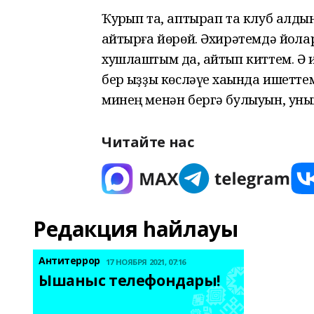
Ҡурҡып та, аптырап та клуб алд
ҡайтырға йөрөй. Әхирәтемдә йоҡла
хушлаштым да, ҡайтып киттем. Ә 
бер ҡыҙҙы көсләүе хаҡында ишетте
минең менән бергә булыуын, уның
Читайте нас
Редакция һайлауы
Антитеррор
17 НОЯБРЯ 2021, 07:16
Ышаныс телефондары! 