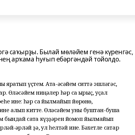
гә саҡырҙы. Былай мөләйем генә күренгәс,
ең арҡама һуғып ебәргәндәй тойолдо.
ҡ яратып үҫтем. Ата-әсәйем ситтә эшләгәс,
. Өләсәйем ниңәлер һәр саҡ ҡырыҫ, уҫал
һе ине: һәр саҡ йылмайып йөрөнө,
 мине алып китте. Өләсәйем уны буштан-бушҡа
м бындай саҡта күҙҙәрен йомоп йылмайып
ләй-әрләй ҙә, ҡул һелтәй ине. Бәхетле саҡтар