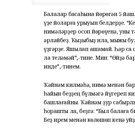
Балалар баҡсаһына йөрөгән 5 йәшл
үҙе йоҡларға ҡурҡыуын белдерҙе. “
нимәләрҙер осоп йөрөүенә, уны 
әрләйбеҙ. Ҡыҙыбыҙ илаҡ, мыжыҡ бу
үҙгәрҙе. Яҡшылап ашамай. Һәр саҡ
ла теләмәй”,-тине. Мин: “Өйҙә б
инде”,-тинем.
Ҡәйнәм килмәһә, нимә менән бар
һайын беҙҙең бүлмәгә йүгереп ки
башлағайны. Ҡәйнәм ҙур сабырлы
һорашты ла, беҙгә: “Был балаға би
Беҙ ирем менән көлөшөп кенә ҡуйҙы