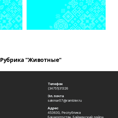
Рубрика "Животные"
Телефон
(34751)31326
Эл. почта
sakmar07@rambler.ru
Адрес
453630, Республика
Башкортостан, Баймакский район,