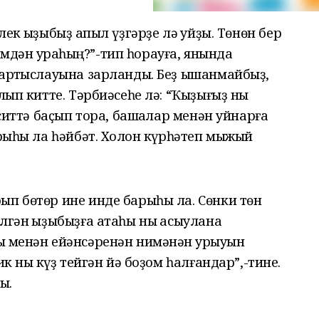
ек ҡыҙыбыҙ ҡапыл үҙгәрҙе лә ҡуйҙы. Төнөн бер
Кемдән ҡурҡаһың?”-тип һорауға, янында
тартҡыслауына зарланды. Беҙ ышанмайбыҙ,
лып китте. Тәрбиәсеһе лә: “Ҡыҙығыҙ ныҡ
 ситтә баҫып тора, башҡалар менән уйнарға
арыһы ла һәйбәт. Холҡон күрһәтеп мыжый
ып бөтөр ине инде барыһы ла. Сөнки төн
лгән ҡыҙыбыҙға атаһы ныҡ асыулана
ҡ менән ейәнсәренән нимәнән ҡурҡыуын
к ныҡ күҙ тейгән йә боҙом һалғандар”,-тине.
ҡ.