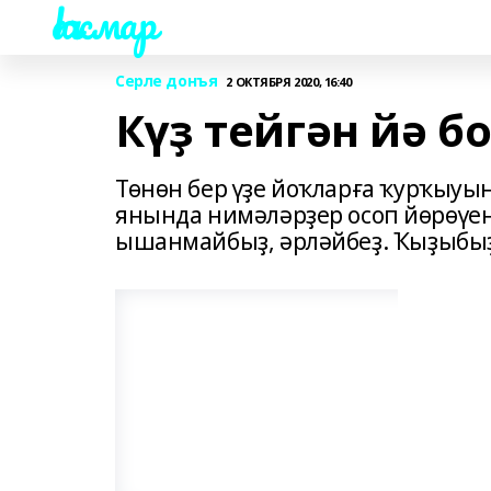
Һаҡмар
Серле донъя
2 ОКТЯБРЯ 2020, 16:40
Күҙ тейгән йә б
Төнөн бер үҙе йоҡларға ҡурҡыуын
янында нимәләрҙер осоп йөрөүен
ышанмайбыҙ, әрләйбеҙ. Ҡыҙыбыҙ 