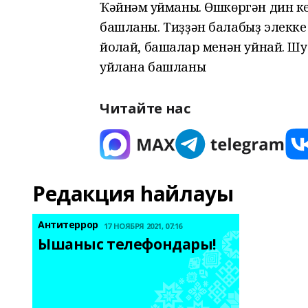
Ҡәйнәм ҡуйманы. Өшкөргән дин к
башланы. Тиҙҙән балабыҙ элекке
йоҡлай, башҡалар менән уйнай. Ш
уйлана башланыҡ
Читайте нас
Редакция һайлауы
Антитеррор
17 НОЯБРЯ 2021, 07:16
Ышаныс телефондары! 