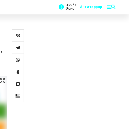
+29 °С
Антитеррор
Ясно
,