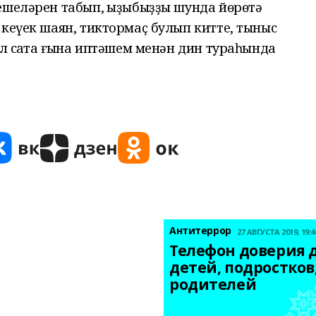
ешеләрен табып, ҡыҙыбыҙҙы шунда йөрөтә
 кеүек шаян, тиктормаҫ булып китте, тыныс
ул саҡта ғына иптәшем менән дин тураһында
Антитеррор
27 АВГУСТА 2019, 19:4
Телефон доверия д
детей, подростков,
родителей