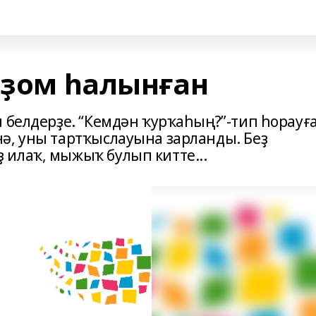
оҙом һалынған
 белдерҙе. “Кемдән ҡурҡаһың?”-тип һорауға
ә, уны тартҡыслауына зарланды. Беҙ
илаҡ, мыжыҡ булып китте...