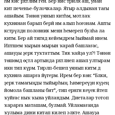
һәм кис рәхәтләнәм генә. Бер нисә тәрилкә аш, унан
китә печенье-булочкалар. Ятыр алдынан тағы
ашайым. Төнөн уянып китһәм, мотлаҡ
кухнянан барып берәй нәмә алып һоғонам. Ашты
кәстрүлдән половник менән һемереп булһа ла
китәм. Бер ай тигәндә кейемдәремә һыймай инем.
Иптәшем ҡырын-мырын ҡарай башлағас,
ашауҙы әҙерәк туҡтаттым. Тик ҡайҙа ул?! Төнөн
төшөмдә өҫтәл артында рәхәтләнеп ашап ултырам
икән тип күрәм. Тирләп-бешеп уянып китәм дә
кухняға ашарға йүгерәм. Ирем бер көн: “Бәлки,
әҙерәк тамағыңды тыйырһың. Һимереүҙән күҙең
йомола башланы бит”,-тип ерәнгән кеүек әйтеп
ҡуйғас ныҡ ҡына уйландым. Диеталар тотоп
ҡарарға маташам, булмай. Уйламағанда
ҡулыма дини китап килеп эләкте. Ашауҙа