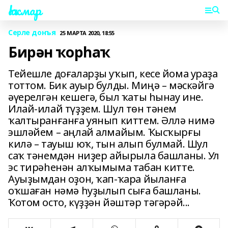
Һаҡмар
Серле донъя
25 МАРТА 2020, 18:55
Бирән ҡорһаҡ
Тейешле доғаларҙы уҡып, кесе йома ураҙа
тоттом. Бик ауыр булды. Миңә – мәскәйгә
әүерелгән кешегә, был ҡаты һынау ине.
Илай-илай түҙҙем. Шул төн тәнем
ҡалтыранғанға уянып киттем. Әллә нимә
эшләйем – аңлай алмайым. Ҡысҡырғы
килә – тауыш юҡ, тын алып булмай. Шул
саҡ тәнемдән ниҙер айырыла башланы. Ул
эс тирәһенән алҡымыма табан китте.
Ауыҙымдан оҙон, ҡап-ҡара йыланға
оҡшаған нәмә һуҙылып сыға башланы.
Ҡотом осто, күҙҙән йәштәр тәгәрәй...