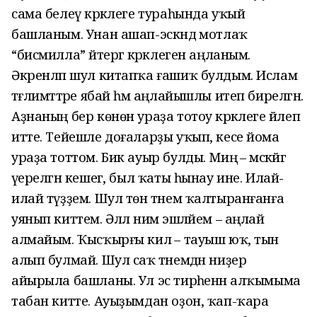
сама белеү кәрәклеге тураһында уҡый
башланым. Унан ашап-эскәндә мотлаҡ
“бисмилла” әйтергә кәрәклеген аңланым.
Әкренләп шул китапҡа ғашиҡ булдым. Ислам
тәғлимәттәре ябай һәм аңлайышлы итеп бирелгән.
Аҙнаның бер көнөн ураҙа тотоу кәрәклеге йәлеп
итте. Тейешле доғаларҙы уҡып, кесе йома
ураҙа тоттом. Бик ауыр булды. Миңә – мәскәйгә
әүерелгән кешегә, был ҡаты һынау ине. Илай-
илай түҙҙем. Шул төн тәнем ҡалтыранғанға
уянып киттем. Әллә нимә эшләйем – аңлай
алмайым. Ҡысҡырғы килә – тауыш юҡ, тын
алып булмай. Шул саҡ тәнемдән ниҙер
айырыла башланы. Ул эс тирәһенән алҡымыма
табан китте. Ауыҙымдан оҙон, ҡап-ҡара