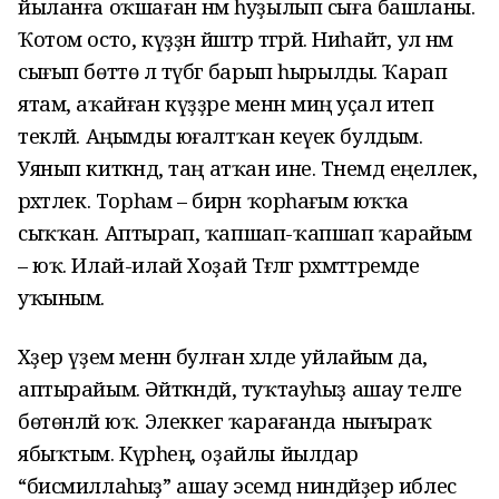
йыланға оҡшаған нәмә һуҙылып сыға башланы.
Ҡотом осто, күҙҙән йәштәр тәгәрәй. Ниһайәт, ул нәмә
сығып бөттө лә түбәгә барып һырылды. Ҡарап
ятам, аҡайған күҙҙәре менән миңә уҫал итеп
текләй. Аңымды юғалтҡан кеүек булдым.
Уянып киткәндә, таң атҡан ине. Тәнемдә еңеллек,
рәхәтлек. Торһам – бирән ҡорһағым юҡҡа
сыҡҡан. Аптырап, ҡапшап-ҡапшап ҡарайым
– юҡ. Илай-илай Хоҙай Тәғәләгә рәхмәттәремде
уҡыным.
Хәҙер үҙем менән булған хәлде уйлайым да,
аптырайым. Әйткәндәй, туҡтауһыҙ ашау теләге
бөтөнләй юҡ. Элеккегә ҡарағанда нығыраҡ
ябыҡтым. Күрәһең, оҙайлы йылдар
“бисмиллаһыҙ” ашау эсемдә ниндәйҙер иблес