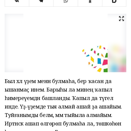
Был хәл үҙем менән булмаһа, бер ҡасан да
ышанмаҫ инем. Барыһы ла минең ҡапыл
һимереүемдән башланды. Ҡапыл да түгел
инде. Үҙ-үҙемде тыя алмай ашай ҙа ашайым.
Туйғанымды беләм, әммә тыйыла алмайым.
Иртәнсәк ашап өлгөрөп булмаһа ла, төшкөһөн