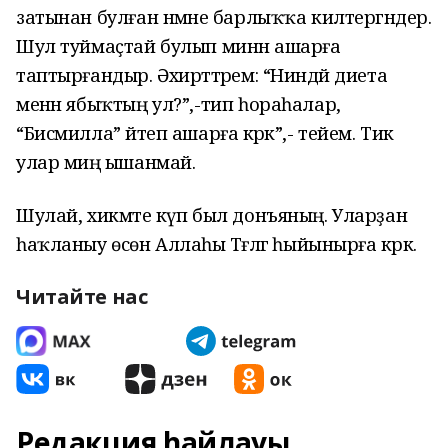
затынан булған нәмәне барлыҡҡа килтергәндер.
Шул туймаҫтай булып минән ашарға
таптырғандыр. Әхирәттәрем: “Ниндәй диета
менән ябыҡтың ул?”,-тип һораһалар,
“Бисмилла” әйтеп ашарға кәрәк”,- тейем. Тик
улар миңә ышанмай.
Шулай, хикмәте күп был донъяның. Уларҙан
һаҡланыу өсөн Аллаһы Тәғәләгә һыйынырға кәрәк.
Читайте нас
Редакция һайлауы