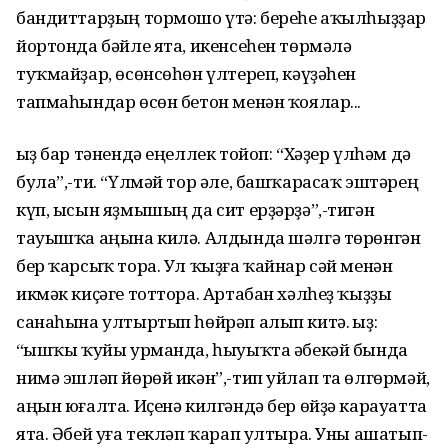
бандиттарҙың тормошо үтә: береһе аҡылһыҙҙар
йортонда бәйле ята, икенсеһен төрмәлә
туҡмайҙар, өсөнсөһөн үлтереп, кәүҙәһен
тапмаһындар өсөн бетон менән ҡоялар...
Ҡыҙ бар тәнендә еңеллек тойоп: “Хәҙер үлһәм дә
була”,-ти. “Үлмәй тор әле, башҡарасаҡ эштәрең
күп, ысын яҙмышың да сит ерҙәрҙә”,-тигән
тауышҡа аңына килә. Алдында шәлгә төрөнгән
бер ҡарсыҡ тора. Ул ҡыҙға ҡайнар сәй менән
икмәк киҫәге тоттора. Артабан хәлһеҙ ҡыҙҙы
санаһына ултыртып һөйрәп алып китә. Ҡыҙ:
“Ҡышҡы ҡуйы урманда, һыуыҡта әбекәй бында
нимә эшләп йөрөй икән”,-тип уйлап та өлгөрмәй,
аңын юғалта. Иҫенә килгәндә бер өйҙә карауатта
ята. Әбей уға текләп ҡарап ултыра. Уны ашатып-