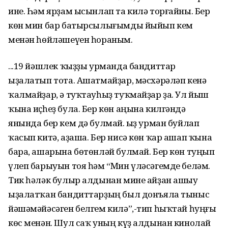
ине. Һәм ярҙам ысынлап та килә торғайны. Бер
көн мин бар батырсылығымды йыйып кем
менән һөйләшеүен һораным.
...19 йәшлек ҡыҙҙы урманда бандиттар
ыҙалатып тота. Ашатмайҙар, мәсхәрәләп кенә
ҡалмайҙар, ә туҡтауһыҙ туҡмайҙар ҙа. Ул йыш
ҡына иҫһеҙ була. Бер көн аңына килгәндә
янында бер кем дә булмай. Ҡыҙ урман буйлап
ҡасып китә, аҙаша. Бер нисә көн ҡар ашап ҡына
бара, ашарына бөтөнләй булмай. Бер көн туңып
үлеп барыуын тоя һәм “Мин үләсәгемде беләм.
Тик һәләк булыр алдынан мине айҙан ашыу
ыҙалатҡан бандиттарҙың был донъяла тыныс
йәшәмәйәсәген белгем килә”,-тип һыҡтай һуңғы
көс менән. Шул саҡ уның күҙ алдынан кинолай