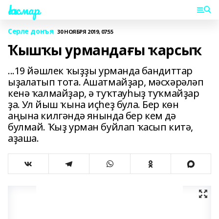
Һаҡмар
Серле донъя
30 НОЯБРЯ 2019, 07:55
Ҡышҡы урмандағы ҡарсыҡ
...19 йәшлек ҡыҙҙы урманда бандиттар
ыҙалатып тота. Ашатмайҙар, мәсхәрәләп
кенә ҡалмайҙар, ә туҡтауһыҙ туҡмайҙар
ҙа. Ул йыш ҡына иҫһеҙ була. Бер көн
аңына килгәндә янында бер кем дә
булмай. Ҡыҙ урман буйлап ҡасып китә,
аҙаша.