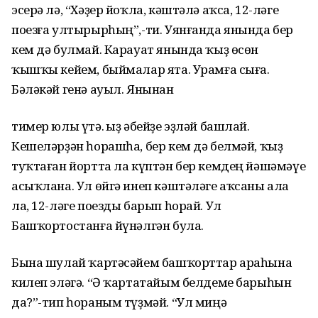
эсерә лә, “Хәҙер йоҡла, кәштәлә аҡса, 12-ләге
поезға ултырырһың”,-ти. Уянғанда янында бер
кем дә булмай. Карауат янында ҡыҙ өсөн
ҡышҡы кейем, быймалар ята. Урамға сыға.
Бәләкәй генә ауыл. Янынан
тимер юлы үтә. Ҡыҙ әбейҙе эҙләй башлай.
Кешеләрҙән һорашһа, бер кем дә белмәй, ҡыҙ
туҡтаған йортта ла күптән бер кемдең йәшәмәүе
асыҡлана. Ул өйгә инеп кәштәләге аҡсаны ала
ла, 12-ләге поезды барып һорай. Ул
Башҡортостанға йүнәлгән була.
Бына шулай ҡартәсәйем башҡорттар араһына
килеп эләгә. “Ә ҡартатайым белдеме барыһын
да?”-тип һораным түҙмәй. “Ул миңә