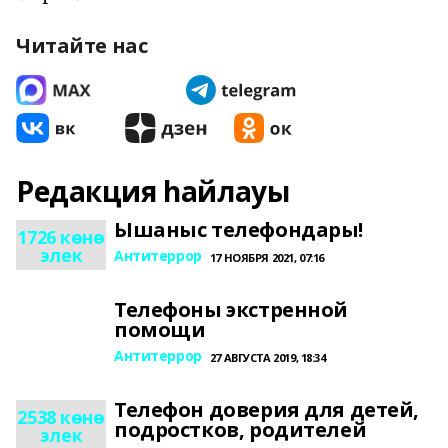
Читайте нас
Редакция һайлауы
Ышаныс телефондары!
1726 көнө
элек
Антитеррор
17 НОЯБРЯ 2021, 07:16
Телефоны экстренной
помощи
Антитеррор
27 АВГУСТА 2019, 18:34
Телефон доверия для детей,
2538 көнө
подростков, родителей
элек