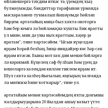
өйләнешергә тәҡдим иткәс тә, үҙемдең ҡыҙ
булмауымды, бандиттар тарафынан урманда
мәсхәрәләнеп-туҡмалып йәшәүемде һөйләп
бирҙем. Ҡартатайың миңә был хаҡта оноторға
һәм бер кемгә лә һөйләмәҫкә ҡушты. Бик яратты
ул мине, мин дә уны ныҡ яраттым, хәҙер ҙә
яратам”,-тине ҡартәсәйем. “Ысын күңелдән
ярҙам һорай белһәң, һиңә ниндәйҙер көс һәр саҡ
ярҙам итәсәк. Быны мотлаҡ дин менән бәйләргә
лә кәрәкмәй. Күңелең саф булһын һәм үҙең дә
кешеләргә хәлеңдән килгән тиклем ярҙам ит.
Шул саҡта хәлһеҙ йығылып, яңғыҙың ҡалғанда
ла мөғжизә һине ҡотҡарыр”,-тине ул.
Ҡартатайым менән ҡартәсәйемдең яҡты донъяны
ҡалдырыуҙарына 20 йылдан ашыу ваҡыт үтте.