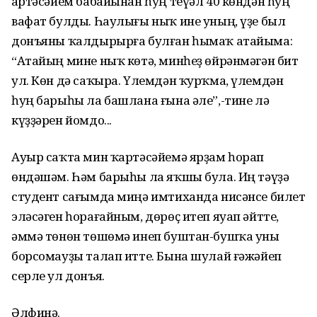
Ҡартәсәйем бабайынан һуң теүәл 40 көндән һуң
вафат булды. Һаулығы ныҡ ине уның, үҙе был
донъяны ҡалдырырға булған һымаҡ атайыма:
“Атайың мине ныҡ көтә, минһеҙ өйрәнмәгән бит
ул. Көн дә саҡыра. Үлемдән ҡурҡма, үлемдән
һуң барыһы ла башлана ғына әле”,-тине лә
күҙҙәрен йомдо...
Ауыр саҡта мин ҡартәсәйемә ярҙам һорап
өндәшәм. Һәм барыһы ла яҡшы була. Иң тәүҙә
студент сағымда миңә имтиханда нисәнсе билет
эләсәген һорағайным, дөрөҫ итеп яуап әйтте,
әммә төнөн төшөмә инеп буштан-бушҡа уны
борсомауҙы талап итте. Бына шулай ғәжәйеп
серле ул донъя.
Әлфинә.