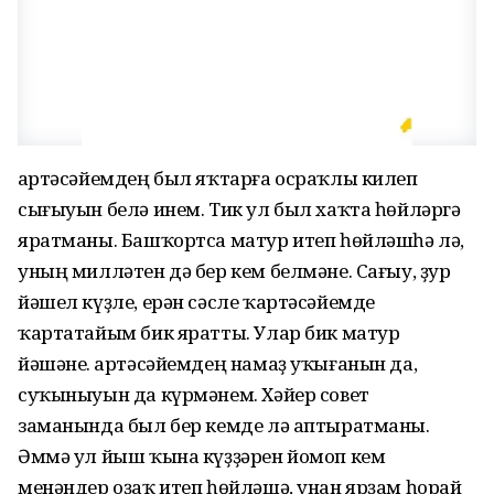
Ҡартәсәйемдең был яҡтарға осраҡлы килеп
сығыуын белә инем. Тик ул был хаҡта һөйләргә
яратманы. Башҡортса матур итеп һөйләшһә лә,
уның милләтен дә бер кем белмәне. Сағыу, ҙур
йәшел күҙле, ерән сәсле ҡартәсәйемде
ҡартатайым бик яратты. Улар бик матур
йәшәне. Ҡартәсәйемдең намаҙ уҡығанын да,
суҡыныуын да күрмәнем. Хәйер совет
заманында был бер кемде лә аптыратманы.
Әммә ул йыш ҡына күҙҙәрен йомоп кем
менәндер оҙаҡ итеп һөйләшә, унан ярҙам һорай