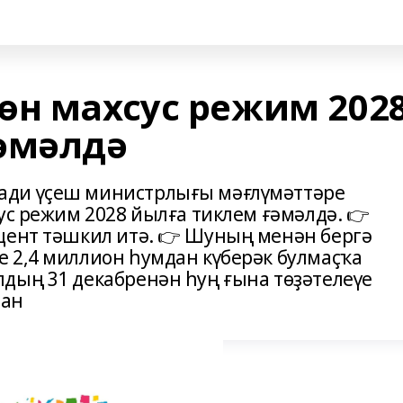
өн махсус режим 202
әмәлдә
ади үҫеш министрлығы мәғлүмәттәре
ус режим 2028 йылға тиклем ғәмәлдә. 👉
цент тәшкил итә. 👉 Шуның менән бергә
 2,4 миллион һумдан күберәк булмаҫҡа
лдың 31 декабренән һуң ғына төҙәтелеүе
тан