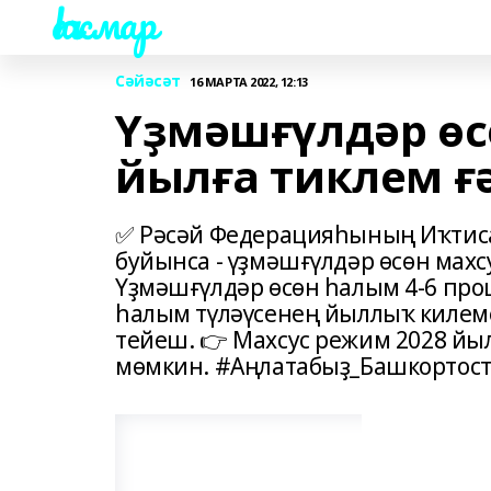
Һаҡмар
Сәйәсәт
16 МАРТА 2022, 12:13
Үҙмәшғүлдәр өс
йылға тиклем ғ
✅ Рәсәй Федерацияһының Иҡтис
буйынса - үҙмәшғүлдәр өсөн махс
Үҙмәшғүлдәр өсөн һалым 4-6 про
һалым түләүсенең йыллыҡ килеме
тейеш. 👉 Махсус режим 2028 йы
мөмкин. #Аңлатабыҙ_Башкортос