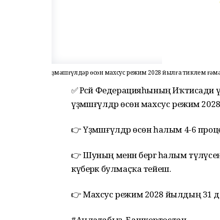
Үҙмәшғүлдәр өсөн махсус режим 2028 йылға тиклем ғәм
✅ Рәсәй Федерацияһының Иҡтисади ү
үҙмәшғүлдәр өсөн махсус режим 2028 
👉 Үҙмәшғүлдәр өсөн һалым 4-6 проце
👉 Шуның менән бергә һалым түләү
күберәк булмаҫҡа тейеш.
👉 Махсус режим 2028 йылдың 31 де
#Аңлатабыҙ_Башкортостан