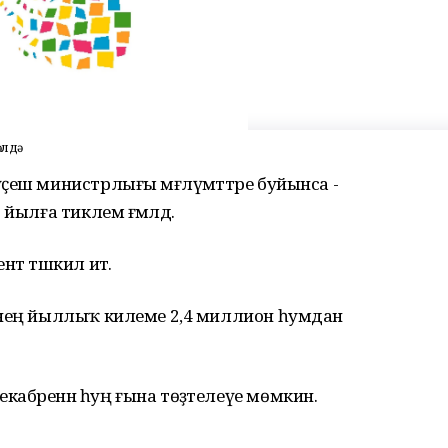
әлдә
ҫеш министрлығы мәғлүмәттәре буйынса -
йылға тиклем ғәмәлдә.
нт тәшкил итә.
сенең йыллыҡ килеме 2,4 миллион һумдан
кабренән һуң ғына төҙәтелеүе мөмкин.