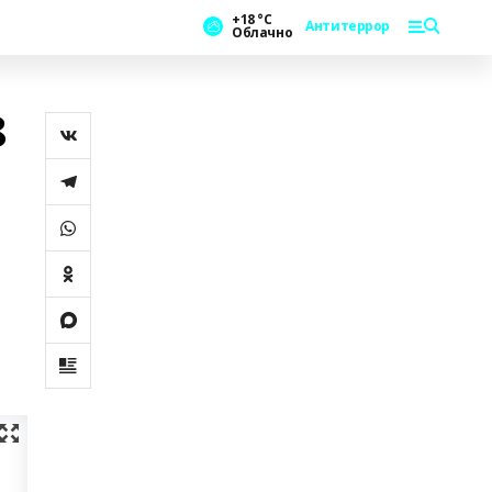
+18 °С
Антитеррор
Облачно
8