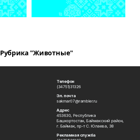
Рубрика "Животные"
Телефон
(34751)31326
Эл. почта
sakmar07@rambler.ru
Адрес
453630, Республика
Башкортостан, Баймакский район,
г. Баймак, пр-т С. Юлаева, 38
Рекламная служба