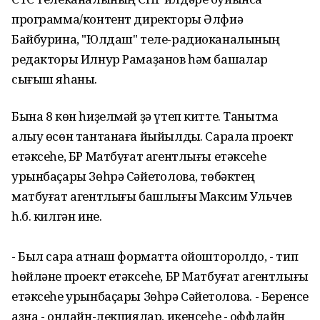
программа/контент директоры Әлфиә
Байбурина, "Юлдаш" теле-радиоканалының
редакторы Илнур Рамаҙанов һәм башҡалар
сығыш яһаны.
Бына 8 көн һиҙелмәй ҙә үтеп китте. Танытма
алыу өсөн тантанаға йыйылдыҡ. Сарала проект
етәксеһе, БР Матбуғат агентлығы етәксеһе
урынбаҫары Зөһрә Сәйетҡолова, төбәктең
матбуғат агентлығы башлығы Максим Ульчев
һ.б. килгән ине.
- Был сара ҡатнаш форматта ойошторолдо, - тип
һөйләне проект етәксеһе, БР Матбуғат агентлығы
етәксеһе урынбаҫары Зөһрә Сәйетҡолова. - Беренсе
аҙна - онлайн-лекциялар, икенсеһе - оффлайн