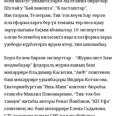
өсөн махсус ҡушымталарға һылтанма бирҙеләр.
Шулай уҡ "Бәйләнештә", "Класташтар",
Инстаграм, Телеграм, Тик-ток кеүек һәр төрлө
платформаларға бер үк теманы төрлөсә яҙыу
зарурлығына баҫым яһанылар. 16 эксперттан
алған белемебеҙ киләсәктә яңы платформаларҙа
үҙебеҙҙе күрһәтергә ярҙам итер, тип ышанабыҙ.
Беҙгә белем биргән эксперттар - “Журналист һәм
медиабаҙар” федераль журналының баш
мөхәррире Владимир Касютин, “АиФ” гәзитенең
баш мөхәррире урынбаҫары Индира Котзасова,
Екатеринбургтан "Ишь-Миш" контент-бюроһы
етәксеһе Михаил Пономаренко, “Тик-ток без
танцев” китабы авторы Ренат Йәнбәков, "КП-Уфа"
гәзитенең экс-баш мөхәррире Елена Садыкова,
СТС телеканалының СНГ илдәре буйынса