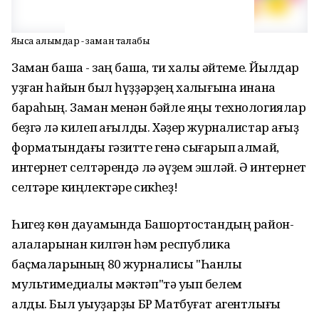
Яңыса алымдар - заман талабы
Заман башҡа - заң башҡа, ти халыҡ әйтеме. Йылдар
уҙған һайын был һүҙҙәрҙең хаҡлығына инана
бараһың. Заман менән бәйле яңы технологиялар
беҙгә лә килеп ҡағылды. Хәҙер журналистар ҡағыҙ
форматындағы гәзитте генә сығарып ҡалмай,
интернет селтәрендә лә әүҙем эшләй. Ә интернет
селтәре киңлектәре сикһеҙ!
Һигеҙ көн дауамында Башҡортостандың район-
ҡалаларынан килгән һәм республика
баҫмаларының 80 журналисы "Һанлы
мультимедиалы мәктәп"тә уҡып белем
алды. Был уҡыуҙарҙы БР Матбуғат агентлығы