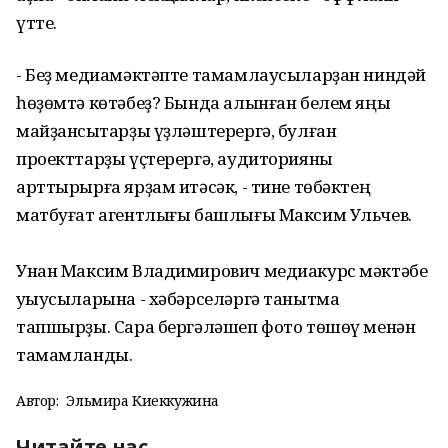
үтте.
- Беҙ медиамәктәпте тамамлаусыларҙан ниндәй
һөҙөмтә көтәбеҙ? Бында алынған белем яңы
майҙансыҡтарҙы үҙләштерергә, булған
проекттарҙы үҫтерергә, аудиторияны
арттырырға ярҙам итәсәк, - тине төбәктең
матбуғат агентлығы башлығы Максим Ульчев.
Унан Максим Владимирович медиакурс мәктәбе
уҡыусыларына - хәбәрселәргә танытма
тапшырҙы. Сара бергәләшеп фото төшөү менән
тамамланды.
Автор:
Эльмира Киеккужина
Читайте нас