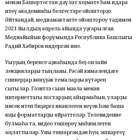
менән Башҡортостан дәүләт хеҙмәте һәм идара
итеү академияһы белгестәре ойошторҙо.
Әйткәндәй, медиамәктәпте ойоштороу тәҡдимен
2021 йылдың апрель айында уҙғарылған
Медиайыйын форумында Республика Башлығы
Радий Хәбиров индергән ине.
Уҡыуҙың беренсе аҙнаһында беҙ онлайн
лекцияларҙы тыңланыҡ. Рәсәй кимәлендәге
спикерҙар көнүҙәк темаларҙы күтәреп
сыҡтылар. Гәзиттә сыҡҡан мәҡәлә менән
интернеттағы постарҙың айырмаһын, уларҙы
нисек итеп биҙәргә икәнлеген кеүек һәм башҡа
яңы форматтарҙы өйрәттеләр. Телевидение
булмаһаҡ та, видео төшөрөү мөһимлеген
аңлаттылар. Уны төшөргәндән һуң эшкәртеү