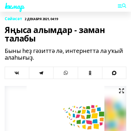
Һаҡмар
Сәйәсәт
2 ДЕКАБРЯ 2021, 04:19
Яңыса алымдар - заман
талабы
Быны һеҙ гәзиттә лә, интернетта ла уҡый
алаһығыҙ.