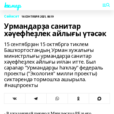
Һаҡмар
Сәйәсәт
16 СЕНТЯБРЯ 2021, 06:19
Урмандарҙа санитар
хәүефһеҙлек айлығы үтәсәк
15 сентябрҙән 15 октябргә тиклем
Башҡортостандың Урман хужалығы
министрлығы урмандарҙа санитар
хәүефһеҙлек айлығы иғлан итте. Был
саралар "Урмандарҙы һаҡлау" федераль
проекты ("Экология" милли проекты)
сиктәрендә тормошҡа ашырыла.
#нацпроекты
- В указанный период Минлесхоз РБ и его