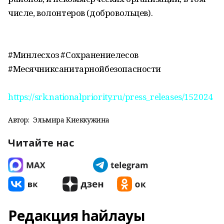
числе, волонтеров (добровольцев).
#Минлесхоз #Сохранениелесов
#Месячниксанитарнойбезопасности
https://srk.nationalpriority.ru/press_releases/152024
Автор:
Эльмира Киеккужина
Читайте нас
Редакция һайлауы