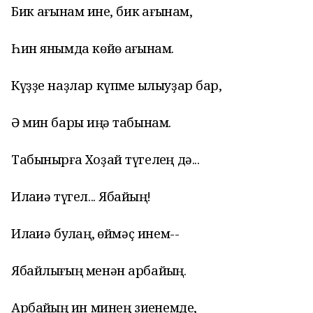
Бик һағынам һине, бик һағынам,
Һин янымда көйө һағынам.
Күҙҙе наҙлар күпме һылыуҙар бар,
Ә мин бары һиңә табынам.
Табынырға Хоҙай түгелһең дә...
Илаһиә түгел... Ябайһың!
Илаһиә булһаң, һөймәҫ инем--
Ябайлығың менән арбайһың.
Арбайһың һин минең зиһенемде,