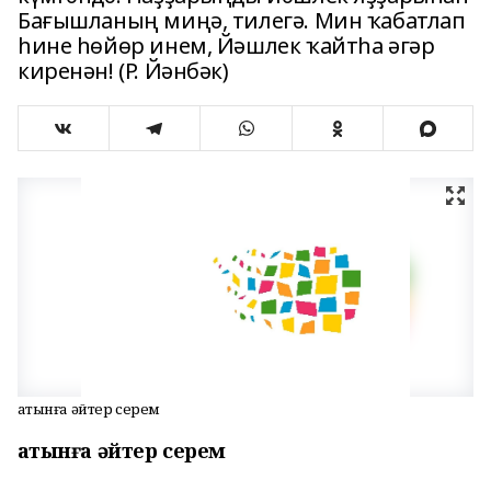
Бағышланың миңә, тилегә. Мин ҡабатлап
һине һөйөр инем, Йәшлек ҡайтһа әгәр
киренән! (Р. Йәнбәк)
Ҡатынға әйтер серем
Ҡатынға әйтер серем