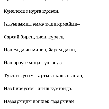
Күңелемде нурға күмәһең.
Һыуһынымды әммә ҡандырмайһың--
Сарсай бирһен, тиһең, күрәһең.
Йәнем дә һин минең, йәрем дә һин,
Йән өрөүсе миңә—һүнгәндә.
Туҡтатыусым—артыҡ шашынғанда,
Наҙ биреүсем—һағыш күмгәндә.
Наҙҙарыңды йәшлек яҙҙарынан