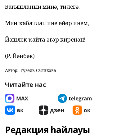
Бағышланың миңә, тилегә.
Мин ҡабатлап һине һөйөр инем,
Йәшлек ҡайтһа әгәр киренән!
(Р. Йәнбәк)
Автор:
Гузель Салихова
Читайте нас
Редакция һайлауы