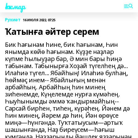
Һаҡмар
Рухиәт
16 ИЮЛЯ 2022, 07:25
Ҡатынға әйтер серем
Бик һағынам һине, бик һағынам, Һин
янымда көйө һағынам. Күҙҙе наҙлар
күпме һылыуҙар бар, Ә мин бары һиңә
табынам. Табынырға Хоҙай түгелһең дә...
Илаһиә түгел... Ябайһың! Илаһиә булһаң,
һөймәҫ инем-- Ябайлығың менән
арбайһың. Арбайһың һин минең
зиһенемде, Күңелемде нурға күмәһең.
Һыуһынымды әммә ҡандырмайһың--
Сарсай бирһен, тиһең, күрәһең. Йәнем дә
һин минең, йәрем дә һин, Йән өрөүсе
миңә—һүнгәндә. Туҡтатыусым—артыҡ
шашынғанда, Наҙ биреүсем—һағыш
күмгәндә. Наҙҙарыңды йәшлек яҙҙарынан