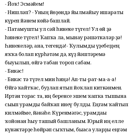
- Йоҡ! Эсмәйем!
- Нишләп? - Уның йөҙөндә йылмайыу ишараты
күреп йәнем көйә башлай.
- Патамушты ул сәй һинеке түгел! Ул өй ҙә
һинеке түгел! Ҡапҡа ла, мынау рәшәткәләр ҙә!
Һинекеләр, ана, тегендә!- Ҡулымды үҙебеҙҙең
яҡҡа болғап күрһәтәм дә, күҙ йәштәремә
быуылып, өйгә табан тороп сабам.
- Бикәс!
- Бикәс тә түгел мин һиңә! Ап-ты-рат-ма-а-а!
Өйгә ҡайтҡас, буҙлап ятып йоҡлап киткәнмен.
Иртән торғас та, иң беренсе эшем ҡапҡа тышына
сығып урамды байҡап инеү булды. Еңгәм ҡайтып
килмәйме, йәнәһе. Күренмәгәс, урамдағы
ҡойонан һыу ташый башланым. Юрый иң елле
күнәктәрҙе һөйрәп сыҡтым, бығаса уларҙы еңгәм