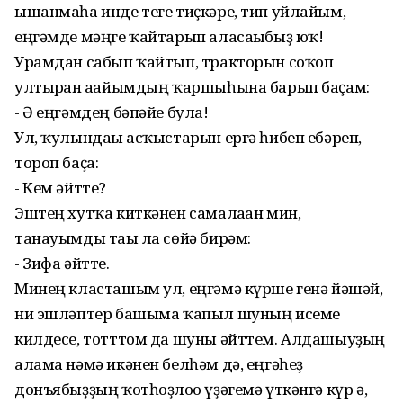
ышанмаһа инде теге тиҫкәре, тип уйлайым,
еңгәмде мәңге ҡайтарып аласағыбыҙ юҡ!
Урамдан сабып ҡайтып, тракторын соҡоп
ултырған ағайымдың ҡаршыһына барып баҫам:
- Ә еңгәмдең бәпәйе була!
Ул, ҡулындағы асҡыстарын ергә һибеп ебәреп,
тороп баҫа:
- Кем әйтте?
Эштең хутҡа киткәнен самалаған мин,
танауымды тағы ла сөйә бирәм:
- Зифа әйтте.
Минең класташым ул, еңгәмә күрше генә йәшәй,
ни эшләптер башыма ҡапыл шуның исеме
килдесе, тотттом да шуны әйттем. Алдашыуҙың
алама нәмә икәнен белһәм дә, еңгәһеҙ
донъябыҙҙың ҡотһоҙлоғо үҙәгемә үткәнгә күр ә,