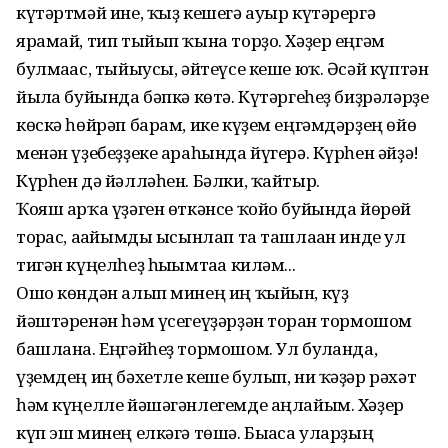
күтәртмәй ине, ҡыҙ кешегә ауыр күтәрергә
ярамай, тип тыйып ҡына торҙо. Хәҙер еңгәм
булмағас, тыйыусы, әйтеүсе кеше юҡ. Әсәй күптән
йылға буйында бәпкә көтә. Күтәргеһеҙ биҙрәләрҙе
көскә һөйрәп барам, ике күҙем еңгәмдәрҙең өйө
менән үҙебеҙҙеке араһында йүгерә. Күрһен әйҙә!
Күрһен дә йәлләһен. Бәлки, ҡайтыр.
Ҡояш арҡа үҙәген өткәнсе ҡойо буйында йөрөй
торғас, ағайымды ысынлап та ташлаған инде ул
тигән күңелһеҙ һығымтаға киләм...
Ошо көндән алып минең иң ҡыйын, күҙ
йәштәренән һәм үсегеүҙәрҙән торған тормошом
башлана. Еңгәйһеҙ тормошом. Ул булғанда,
үҙемдең иң бәхетле кеше булып, ни ҡәҙәр рәхәт
һәм күңелле йәшәгәнлегемде аңлайым. Хәҙер
күп эш минең елкәгә төшә. Бығаса уларҙың