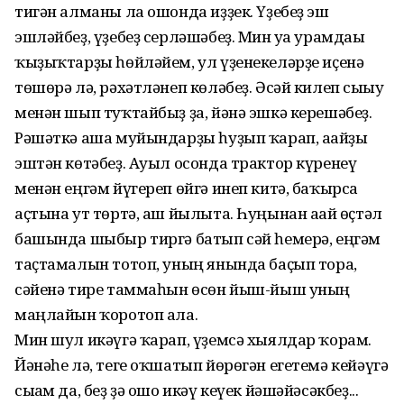
тигән алманы ла ошонда иҙҙек. Үҙебеҙ эш
эшләйбеҙ, үҙебеҙ серләшәбеҙ. Мин уға урамдағы
ҡыҙыҡтарҙы һөйләйем, ул үҙенекеләрҙе иҫенә
төшөрә лә, рәхәтләнеп көләбеҙ. Әсәй килеп сығыу
менән шып туҡтайбыҙ ҙа, йәнә эшкә керешәбеҙ.
Рәшәткә аша муйындарҙы һуҙып ҡарап, ағайҙы
эштән көтәбеҙ. Ауыл осонда трактор күренеү
менән еңгәм йүгереп өйгә инеп китә, баҡырса
аҫтына ут төртә, аш йылыта. Һуңынан ағай өҫтәл
башында шыбыр тиргә батып сәй һемерә, еңгәм
таҫтамалын тотоп, уның янында баҫып тора,
сәйенә тире таммаһын өсөн йыш-йыш уның
маңлайын ҡоротоп ала.
Мин шул икәүгә ҡарап, үҙемсә хыялдар ҡорам.
Йәнәһе лә, теге оҡшатып йөрөгән егетемә кейәүгә
сығам да, беҙ ҙә ошо икәү кеүек йәшәйәсәкбеҙ...