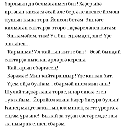
барлығын да белмәгәнмен бит! Хәҙер иһә
иртәнән-кискәсә әсәй әле бер, әле икенсе йомош
ҡушып ҡына тора. Йонсоп бөтәм. Эшләге
килмәгән саҡтарҙа оторо тиҫкәреләнеп китәм:
- Эшләмәйем, тим! Ул бит еңгәмдең эше! Үҙе
эшләһен…
- Ҡарышма! Ул ҡайтып китте бит! - Әсәй бындай
саҡтарҙа ныҡлап әрләргә керешә.
- Ҡайтарып ебәргәсең!
- Бәрәмәс! Мин ҡайтарғандыр! Үҙе киткән бит.
- Үҙем өйҙә булһам... ебәрмәй инем мин аны!-
Шулай тиҫкәрләшә торғас, илар сиккә етеп
туҡтайым.- Йөрөйөм мына һәҙер бисура булып!
Һинең мәңге ваҡытың юҡ минең сәсте үрергә, ә
еңгәм үрә ине!- Былай ҙа туҙған сәстәремде тағы
ла нығыраҡ елпеп ебәрәм.