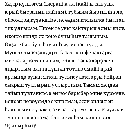
Хәҙер күлдәгем бысранһа ла (ҡайһы саҡ уны
юрый бысратып ҡайтам), тубығым йыртылһа ла,
ойоғомдоң күҙе китһә лә, еңгәм юҡлыҡҡа һылтап
тик ултырам. Нисек тә уны ҡайтарып алғым килә.
Икенсе көндө лә көнө буйы һыу ташыным.
Өйҙәге бар буш һауыт һыу менән тулды.
Мунсалағы ҡаҙандарға, баҡсалағы феләктәргә,
мискәләргә ташыным, себеш-бәпкәләрҙекен
яңырттым, хатта күптән тотонолмай һарай
артында аунап ятҡан тутыҡ улаҡтарҙы һөйрәп
сығарып тултырып ултырттым. Тамам хәлдән
тайып туҡтаным, ә еңгәм барыбер мине күрмәне.
Бойоғоп йөрөүемде оҡшатмай, әсәй әйләнгән
һайын мине урамға, әхирәттәрем янына ҡыуалай:
- Бошоноп йөрөмә, бар, исмаһам, уйнап кил.
Яҙылырһың!