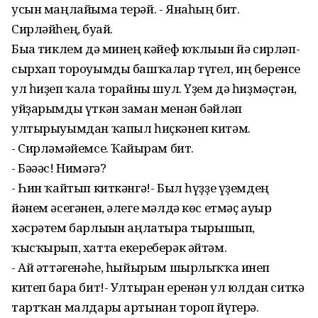
усын маңлайыма терәй. - Янаһың бит.
Сирләйһең, буғай.
Быға тиклем дә минең кәйеф юҡлығын йә сирләп-
сырхап тороуымды башҡалар түгел, иң беренсе
ул һиҙеп ҡала торғайны шул. Үҙем дә һиҙмәҫтән,
уйҙарымды үткән заман менән бәйләп
ултырыуымдан ҡапыл һиҫкәнеп китәм.
- Сирләмәйемсе. Ҡайғырам бит.
- Бәәәс! Нимәгә?
- Һин ҡайтып киткәнгә!- Был һүҙҙе үҙемдең
йәнем әсегәнен, әлеге мәлдә көс етмәҫ ауыр
хәсрәтем барлығын аңлатырға тырышып,
ҡысҡырып, хатта екереберәк әйтәм.
- Ай әттәгенәһе, һыйырым шырлыҡҡа инеп
китеп бара бит!- Ултырған еренән ул юлдан ситкә
тартҡан малдары артынан тороп йүгерә.