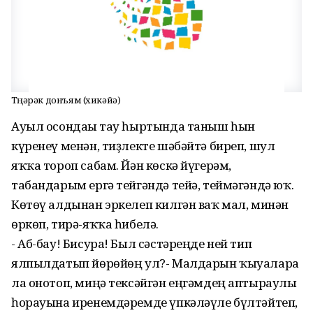
Түңәрәк донъям (хикәйә)
Ауыл осондағы тау һыртында таныш һын
күренеү менән, тиҙлекте шәбәйтә биреп, шул
яҡҡа тороп сабам. Йән көскә йүгерәм,
табандарым ергә тейгәндә тейә, теймәгәндә юҡ.
Көтөү алдынан эркелеп килгән ваҡ мал, минән
өркөп, тирә-яҡҡа һибелә.
- Аб-бау! Бисура! Был сәстәреңде ней тип
ялпылдатып йөрөйөң ул?- Малдарын ҡыуаларға
ла онотоп, миңә тексәйгән еңгәмдең аптыраулы
һорауына иренемдәремде үпкәләүле бүлтәйтеп,