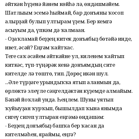
әйткән һүҙенә йәнем көйһә лә, өндәшмәйем.
Шатлығым эсемә һыймай, бар донъяны ҡосоп
алырҙай булып ултырам үҙем. Бер кемгә
асыуым да, үпкәм дә ҡалмаған.
- Оҙаҡламай беҙҙең китек донъябыҙ бөтәйә инде,
ивет, әсәй? Еңгәм ҡайтҡас.
Теге саҡ әсәйем әйткәйне ул, киленем ҡайтып
киткәс, түп-түңәрәк кенә донъямдың сите
кителде лә төштө, тип. Дөрөҫ икән шул.
...Әле түрҙәге урындыҡҡа ятып алғанмын да,
өрлөктә элеүле сәңгелдәктән күҙемде алмайым.
Бәпәй йоҡлай унда. Һеңлем. Шуны уятып
ҡуйыуҙан ҡурҡып, бышылдап ҡына янымда
сигеү сигеп ултырған еңгәмә өндәшәм:
- Беҙҙең донъябыҙ башҡа бер ҡасан да
кителмәһен, яраймы, еңгә?