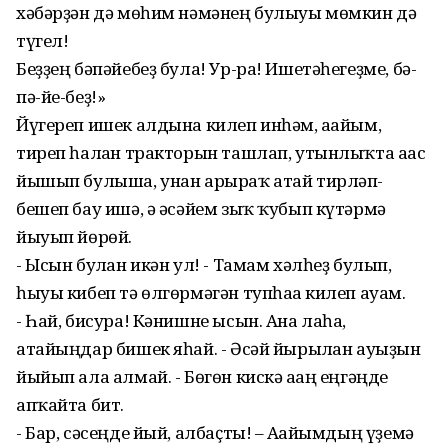
хәбәрҙән дә мөһим нәмәнең булыуы мөмкин дә
түгел!
Беҙҙең бәпәйебеҙ була! Ур-ра! Ишетәһегеҙме, бә-
пә-йе-беҙ!»
Йүгереп ишек алдына килеп инһәм, ағайым,
тиреп һалған тракторын ташлап, утынлыҡта ағас
йышып булыша, унан арыраҡ атай тирләп-
бешеп бау ишә, ә әсәйем зыҡ ҡубып күтәрмә
йыуып йөрөй.
- Ысын булған икән ул! - Тамам хәлһеҙ булып,
һыуы кибеп тә өлгөрмәгән тупһаға килеп ауам.
- Һай, бисура! Кәнишне ысын. Ана лаһа,
атайыңдар бишек яһай. - Әсәй йырылған ауыҙын
йыйып ала алмай. - Бөгөн кискә ағаң еңгәңде
апҡайта бит.
- Бар, сәсеңде йый, албаҫты! – Ағайымдың үҙемә