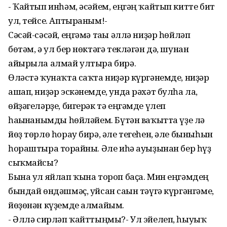
- Ҡайтып инһәм, әсәйем, еңгәң ҡайтып китте бит
ул, тейсе. Аптыраным!-
Сәсәй-сәсәй, еңгәмә тағы әллә ниҙәр һөйләп
бөтәм, ә ул бер нөктәгә текләгән дә, шунан
айырыла алмай ултыра бирә.
Өләстә ҡунаҡта саҡта ниҙәр күргәнемде, ниҙәр
ашап, ниҙәр эскәнемде, унда рәхәт булһа ла,
өйҙәгеләрҙе, бигерәк тә еңгәмде үлеп
һағынғанымды һөйләйем. Бүтән ваҡытта үҙе лә
йөҙ төрлө һорау бирә, әле тегеһен, әле быныһын
һораштыра торғайны. Әле иһә ауыҙынан бер һүҙ
сыҡмайсы?
Бына ул яйлап ҡына тороп баҫа. Мин еңгәмдең
бындай өндәшмәҫ, уйсан сағын тәүгә күргәнгәме,
йөҙөнән күҙемде алмайым.
- Әллә сирләп ҡайттыңмы?- Ул эйелеп, һыуыҡ