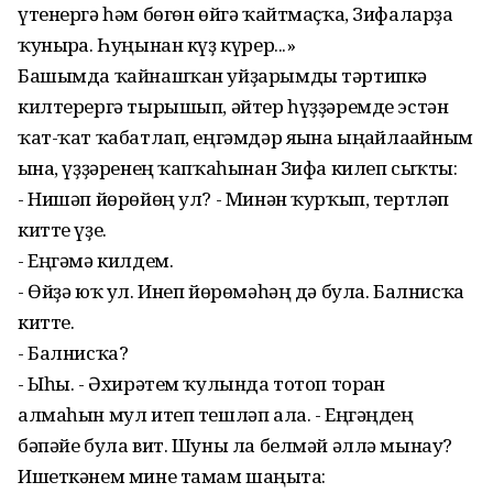
үтенергә һәм бөгөн өйгә ҡайтмаҫҡа, Зифаларҙа
ҡунырға. Һуңынан күҙ күрер...»
Башымда ҡайнашҡан уйҙарымды тәртипкә
килтерергә тырышып, әйтер һүҙҙәремде эстән
ҡат-ҡат ҡабатлап, еңгәмдәр яғына ыңғайлағайным
ғына, үҙҙәренең ҡапҡаһынан Зифа килеп сыҡты:
- Нишәп йөрөйөң ул? - Минән ҡурҡып, тертләп
китте үҙе.
- Еңгәмә килдем.
- Өйҙә юҡ ул. Инеп йөрөмәһәң дә була. Балнисҡа
китте.
- Балнисҡа?
- Ыһы. - Әхирәтем ҡулында тотоп торған
алмаһын мул итеп тешләп ала. - Еңгәңдең
бәпәйе була вит. Шуны ла белмәй әллә мынау?
Ишеткәнем мине тамам шаңғыта: