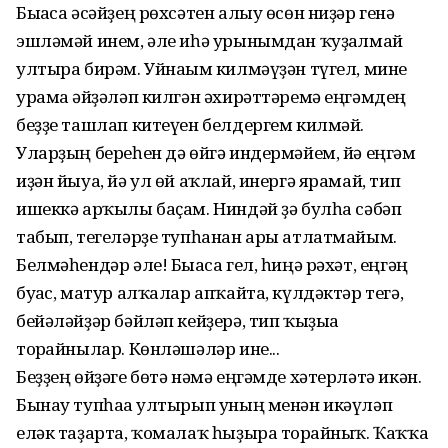
Бығаса әсәйҙең рөхсәтен алыу өсөн ниҙәр генә
эшләмәй инем, әле иһә урынымдан ҡуҙғалмай
ултыра бирәм. Уйнағым килмәүҙән түгел, мине
урамға әйҙәләп килгән әхирәттәремә еңгәмдең
беҙҙе ташлап китеүен белдергем килмәй.
Уларҙың береһен дә өйгә индермәйем, йә еңгәм
иҙән йыуа, йә ул өй аҡлай, инергә ярамай, тип
ишеккә арҡылы баҫам. Ниндәй ҙә булһа сәбәп
табып, тегеләрҙе тупһанан ары атлатмайым.
Белмәһендәр әле! Бығаса гел, һиңә рәхәт, еңгәң
буғас, матур алҡалар апҡайта, күлдәктәр тегә,
бейәләйҙәр бәйләп кейҙерә, тип ҡыҙыға
торғайнылар. Көнләшәләр ине...
Беҙҙең өйҙәге бөтә нәмә еңгәмде хәтерләтә икән.
Бынау тупһаға ултырып уның менән икәүләп
еләк таҙарта, ҡомалаҡ һыҙыра торғайныҡ. Ҡаҡҡа