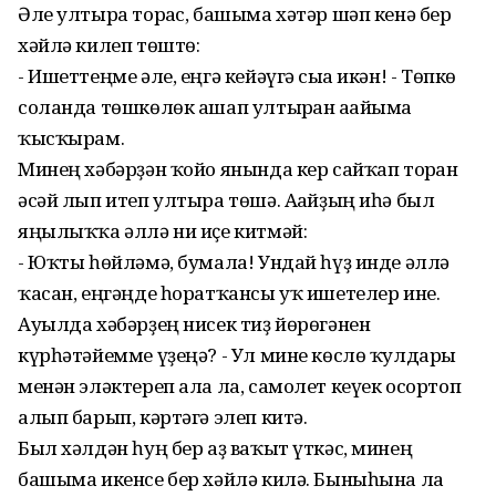
Әле ултыра торғас, башыма хәтәр шәп кенә бер
хәйлә килеп төштө:
- Ишеттеңме әле, еңгә кейәүгә сыға икән! - Төпкө
соланда төшкөлөк ашап ултырған ағайыма
ҡысҡырам.
Минең хәбәрҙән ҡойо янында кер сайҡап торған
әсәй лып итеп ултыра төшә. Ағайҙың иһә был
яңылыҡҡа әллә ни иҫе китмәй:
- Юҡты һөйләмә, бумала! Ундай һүҙ инде әллә
ҡасан, еңгәңде һоратҡансы уҡ ишетелер ине.
Ауылда хәбәрҙең нисек тиҙ йөрөгәнен
күрһәтәйемме үҙеңә? - Ул мине көслө ҡулдары
менән эләктереп ала ла, самолет кеүек осортоп
алып барып, кәртәгә элеп китә.
Был хәлдән һуң бер аҙ ваҡыт үткәс, минең
башыма икенсе бер хәйлә килә. Быныһына ла