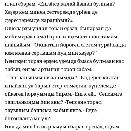
илап ебәрәм. «Еңгәһеҙ ҡалай йәшәп булһын?
Хәҙер кем минең сәстәремде үрһен дә,
дәрестәремде ҡарашһын?».
Ошоларҙы уйлап торған ерҙән, быларҙан да
мөһимерәк нәмә барлығы иҫемә төшөп, тамам
шаңғыйым. “Оҡшатып йөрөгән егетем тураһында
кем менән серләшәм һуң мин хәҙер?”
Һеңгәҙәп торған ерҙән, үҙемдә бығаса булмаған көс
табып, еңгәм артынан тороп сабам.
- Ташланыңмы ни ағайымды? - Елдереп килгән
ыңғайҙан, уға барып етер-етмәҫтән, күңелемде
өйкәгән һорауымды бирәм.- Еңгә, әйт! Сәпсимгә
ташланыңмы һин аны? -Төпсөнә торғас,
тауышым башыма ҡабып китә. - Еңгә,
бөтөнләйгә ме ул?!
Һин дә мин һыйыр ҡыуып барған еренән, еңгәм