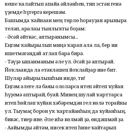
кеше ҡалайтып апайға әйләнһен, тип эстән генә
үҙемде һүгергә керешәм.
Башымда ҡайнаған мең төрлө һорауҙан арынырға
теләп, аралағы тынлыҡты боҙам:
- Әсәй әйткәс, аптыранымсы...
Еңгәм ҡайырылып миңә ҡарап ала ла, бер ни
ишетмәгәндәй атлап бара бирә.
- Тәүҙә ышанманым әле ул. Әсәй ҙә аптырай.
Йоҡлағанда ла етәкләшеп йоҡлайҙар ине бит.
Шулар айырылышһын инде, ти!
Еңгәм әлеге лә баяғы ололарса итеп әйтеп ҡуйған
һүҙемә аптырай, буғай. Минең шулай ҡарттарса
итеп һөйләп ҡуйған хәбәремдән гел көлә торғайны
ул. Тыумаҫ борон уҡ ҡартайғанһың да ҡуйғанһың,
бикәс, тиер ине. Әле иһә көлмәй ҙә, өндәшмәй ҙә.
- Ағайымды әйтәм, нисек итеп һине ҡайтарып