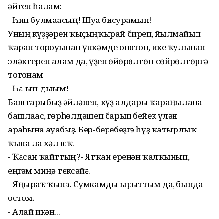
әйтеп һалам:
- Һин булмағасың! Шуға бисурамын!
Уның күҙҙәрен ҡыҫыңҡырай биреп, йылмайып
ҡарап тороуынан үпкәмде онотоп, ике ҡулынан
эләктереп алам да, үҙен өйөрөлтөп-сөйрөлтөргә
тотонам:
- Һа-ғын-дыым!
Баштарыбыҙ әйләнеп, күҙ алдары ҡараңғылана
башлағас, гөрһөлдәшеп барып бейек үлән
араһына ауабыҙ. Бер-беребеҙгә һүҙ ҡатырлыҡ
ҡына ла хәл юҡ.
- Ҡасан ҡайттың?- Ятҡан еренән ҡалҡынып,
еңгәм миңә тексәйә.
- Яңыраҡ ҡына. Сумкамды ырғыттым да, бында
остом.
- Алай икән...