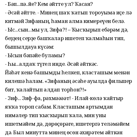
- Бәп...пә..йе? Кем әйтте ул? Ҡасан?
- Әсәй әйтте. - Минең шаҡ ҡатып тороуыма иҫе лә
китмәй Зифаның, һаман алма кимереүен белә.
- Ыс...сын...мы ул, Зифа?! – Ҡысҡырып ебәрәм дә,
беҙҙең серҙе башҡалар ишетеп ҡалмаһын тип,
бышылдауға күсәм:
- Ысын бәпәйе буламы?
- Һы...алдаҡ түгел инде. Әсәй әйткәс.
Йәһәт кенә башымды һелкеп, класташым менән
килешә һалам. «Зифаның әсәһе ауылда фильшер
бит, ҡалайтып алдап торһон?!»
- Зиф... Зиф-фа, рәхмәәәәт! - Илай-көлә ҡайтыр
яҡҡа тороп сабам. Класташым артымдан
нимәлер тип ҡысҡырып ҡала, мин уны
ишетмәйем дә, дөрөҫөрәге, ишетергә теләмәйем
дә. Был минутта минең өсөн әхирәтем әйткән