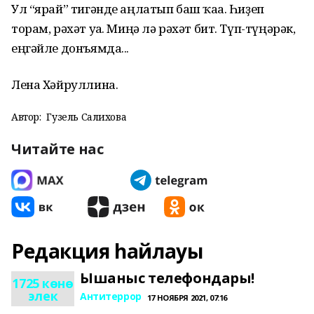
Ул “ярай” тигәнде аңлатып баш ҡаға. Һиҙеп
торам, рәхәт уға. Миңә лә рәхәт бит. Түп-түңәрәк,
еңгәйле донъямда...
Лена Хәйруллина.
Автор:
Гузель Салихова
Читайте нас
Редакция һайлауы
Ышаныс телефондары!
1725 көнө
элек
Антитеррор
17 НОЯБРЯ 2021, 07:16