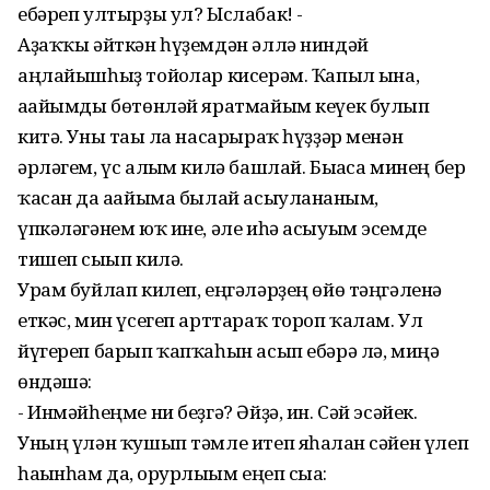
ебәреп ултырҙы ул? Ыслабак! -
Аҙаҡҡы әйткән һүҙемдән әллә ниндәй
аңлайышһыҙ тойғолар кисерәм. Ҡапыл ғына,
ағайымды бөтөнләй яратмайым кеүек булып
китә. Уны тағы ла насарыраҡ һүҙҙәр менән
әрләгем, үс алғым килә башлай. Бығаса минең бер
ҡасан да ағайыма былай асыуланғаным,
үпкәләгәнем юҡ ине, әле иһә асыуым эсемде
тишеп сығып килә.
Урам буйлап килеп, еңгәләрҙең өйө тәңгәленә
еткәс, мин үсегеп арттараҡ тороп ҡалам. Ул
йүгереп барып ҡапҡаһын асып ебәрә лә, миңә
өндәшә:
- Инмәйһеңме ни беҙгә? Әйҙә, ин. Сәй эсәйек.
Уның үлән ҡушып тәмле итеп яһалған сәйен үлеп
һағынһам да, ғорурлығым еңеп сыға: