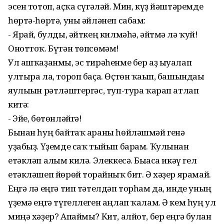
эсен тотоп, аҫҡа сүгәләй. Мин, күҙ йәштәремде
һөртә-һөртә, уны әйләнеп сабам:
- Ярай, булды, әйткең килмәһә, әйтмә лә ҡуй!
Оноттоҡ. Бүтән төпсөмәм!
Ул ашҡаҙанмы, эс тирәһенме бер аҙ ыуалап
ултыра ла, тороп баҫа. Өҫтөн ҡағып, башындағы
яулығын рәтләштергәс, туп-тура ҡарап атлап
китә:
- Эйе, бөтөнләйгә!
Бынан һуң байтаҡ араны һөйләшмәй генә
уҙабыҙ. Үҙемде саҡ тыйып барам. Ҡулынан
етәкләп алғым килә. Элеккесә. Бығаса икәү гел
етәкләшеп йөрөй торғайныҡ бит. Ә хәҙер ярамай.
Еңгә лә еңгә тип тәтелдәп торһам да, инде уның
үҙемә еңгә түгеллеген аңлап ҡалам. Ә кем һуң ул
миңә хәҙер? Апаймы? Кит, алйот, бер еңгә булған