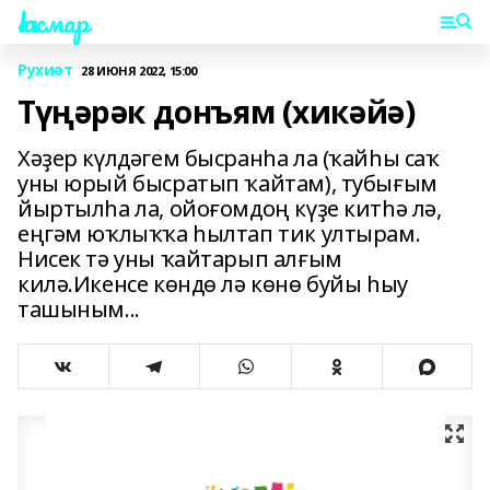
Һаҡмар
Рухиәт
28 ИЮНЯ 2022, 15:00
Түңәрәк донъям (хикәйә)
Хәҙер күлдәгем бысранһа ла (ҡайһы саҡ
уны юрый бысратып ҡайтам), тубығым
йыртылһа ла, ойоғомдоң күҙе китһә лә,
еңгәм юҡлыҡҡа һылтап тик ултырам.
Нисек тә уны ҡайтарып алғым
килә.Икенсе көндө лә көнө буйы һыу
ташыным...