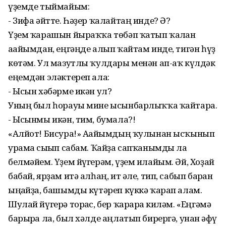
үҙемде тыймайым:
- Зифа әйтте. Һәҙер ҡалайтаң инде? Ә?
Үҙем ҡарашын йыраҡҡа төбәп ҡатып ҡалған
ағайымдан, еңгәңде алып ҡайтам инде, тигән һүҙ
көтәм. Ул мазутлы ҡулдары менән ап-аҡ күлдәк
еңемдән эләктереп ала:
- Ысын хәбәрме икән ул?
Уның был һорауы мине ысынбарлыҡҡа ҡайтара.
- Ысынмы икән, тим, бумала?!
«Алйот! Бисура!» Ағайымдың ҡулынан ысҡынып
урамға сығып сабам. Ҡайҙа сапҡанымды ла
белмәйем. Үҙем йүгерәм, үҙем илайым. Әй, Хоҙай
бабай, ярҙам итә алһаң, ит әле, тип, сабып барған
ыңғайҙа, башымды күтәреп күккә ҡарап алам.
Шулай йүгерә торғас, бер ҡарарға киләм. «Еңгәмә
барырға ла, был хәлде аңлатып бирергә, унан ғәфү