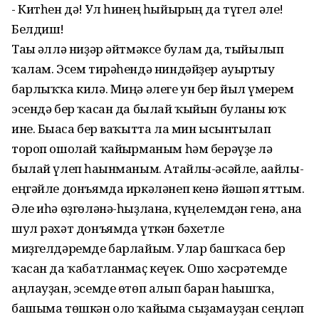
- Китһен дә! Ул һинең һыйырың да түгел әле!
Белдиш!
Тағы әллә ниҙәр әйтмәксе булам да, тыйылып
ҡалам. Эсем тирәһендә ниндәйҙер ауыртыу
барлыҡҡа килә. Миңә әлеге ун бер йыл ғүмерем
эсендә бер ҡасан да былай ҡыйын булғаны юҡ
ине. Бығаса бер ваҡытта ла мин ысынтылап
тороп ошолай ҡайғырманым һәм берәүҙе лә
былай үлеп һағынманым. Атайлы-әсәйле, ағайлы-
еңгәйле донъямда иркәләнеп кенә йәшәп яттым.
Әле иһә өҙгөләнә-һыҙлана, күңелемдән генә, ана
шул рәхәт донъямда үткән бәхетле
миҙгелдәремде барлайым. Улар башҡаса бер
ҡасан да ҡабатланмаҫ кеүек. Ошо хәсрәтемде
аңлауҙан, эсемде өтөп алып барған һағышҡа,
башыма төшкән оло ҡайғыма сыҙамауҙан сеңләп