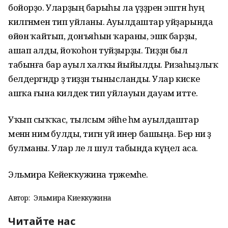
бойорҙо. Уларҙың барыһы ла үҙҙәрен эштән һуң
килгәнмен тип уйланы. Ауылдаштар уйҙарында
өйөнә ҡайтып, донъяһын ҡараны, эшкә барҙы,
ашап алды, йоҡоһон туйҙырҙы. Тиҙҙән был
табынға бар ауыл халҡы йыйылды. Ризаһыҙлыҡ
белдергәндәр ҙә тиҙҙән тынысланды. Улар киске
ашҡа ғына килдек тип уйлауын дауам итте.
Уҡып сыҡҡас, тылсым эйәһе һәм ауылдаштар
менән нимә булды, тигән уй инер башыңа. Бер ни ҙә
булманы. Улар әле лә шул табында күңел аса.
Эльмира Кейекҡужина тәржемәһе.
Автор:
Эльмира Киеккужина
Читайте нас