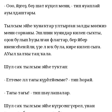
- Ооо, әйҙәгеҙ, беҙ шат күңел менән, - тип яуаплай
ауылдаштары.
Тылсым эйәһе ҡунаҡтар ултырған залды мөғжизә
менән сорнаны. Эшләпәнән ҡуяндар килеп сыҡты,
оҙон булып һуҙылған флагтар, бер әйбер
икенсеһенә әйләнә, үҙе лә юҡ була, кире килеп сыға.
АУыл халҡы таң ҡала.
Шул саҡ тылсым эйәһе туҡтап:
- Еттеме әллә тағы күрһәтәйемме? - тип һорай.
- Тағы-тағы! - тип шаулашалар.
Шул саҡ тылсым эйәһе күгәрсенгә әүерелә, унан