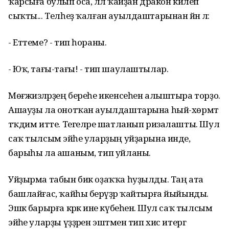
ҡарсыға булып оса, әллә ҡайҙан дракон килеп
сыҡты... Телһеҙ ҡалған ауылдаштарынан йәнә лә:
- Еттеме? - тип һораны.
- Юҡ, тағы-тағы! - тип шаулаштылар.
Мөғжизәләрҙең береһе икенсеһен алыштыра торҙо.
Ашауҙы ла онотҡан ауылдаштарына һый-хөрмәт
тәҡдим итте. Тегеләре шатланып ризалашты. Шул
саҡ тылсым эйәһе уларҙың уйҙарына инде,
барыһы ла ашаным, тип уйланы.
Уйҙырма табын бик оҙаҡҡа һуҙылды. Таң ата
башлайғас, ҡайһы берәүҙәр ҡайтырға йыйынды.
Эшкә барырға кәрәк ине күбеһенә. Шул саҡ тылсым
эйәһе уларҙы үҙҙәрен эштәмен тип хис итергә