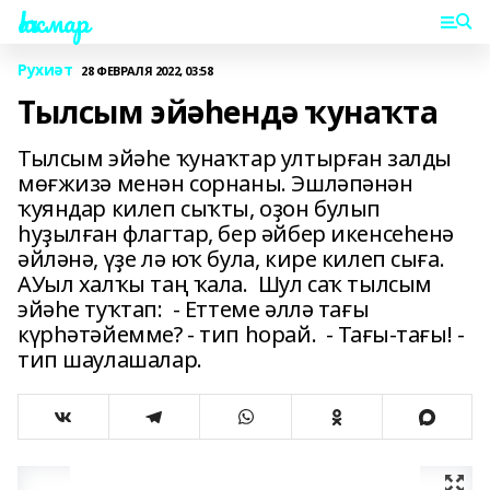
Һаҡмар
Рухиәт
28 ФЕВРАЛЯ 2022, 03:58
Тылсым эйәһендә ҡунаҡта
Тылсым эйәһе ҡунаҡтар ултырған залды
мөғжизә менән сорнаны. Эшләпәнән
ҡуяндар килеп сыҡты, оҙон булып
һуҙылған флагтар, бер әйбер икенсеһенә
әйләнә, үҙе лә юҡ була, кире килеп сыға.
АУыл халҡы таң ҡала. Шул саҡ тылсым
эйәһе туҡтап: - Еттеме әллә тағы
күрһәтәйемме? - тип һорай. - Тағы-тағы! -
тип шаулашалар.