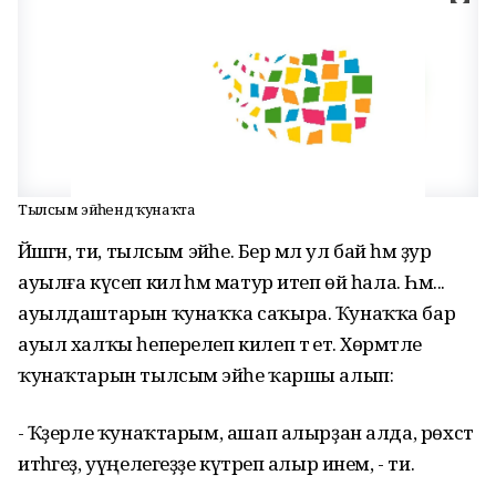
Тылсым эйәһендә ҡунаҡта
Йәшәгән, ти, тылсым эйәһе. Бер мәл ул бай һәм ҙур
ауылға күсеп килә һәм матур итеп өй һала. Һәм...
ауылдаштарын ҡунаҡҡа саҡыра. Ҡунаҡҡа бар
ауыл халҡы һеперелеп килеп тә етә. Хөрмәтле
ҡунаҡтарын тылсым эйәһе ҡаршы алып:
- Ҡәҙерле ҡунаҡтарым, ашап алырҙан алда, рөхсәт
итһәгеҙ, уүңелегеҙҙе күтәреп алыр инем, - ти.