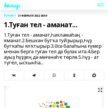
Һаҡмар
Рухиәт
21 ФЕВРАЛЯ 2022, 08:59
1.Туған тел - аманат...
1.Туған тел - аманат,Һаҡламаһаң -
яманат.2.Бешкән бутҡа туйҙырыр,Һүҙ
бутҡаһы ялҡтырыр.3.Әсә балаһына ғүмер
мҽнән бергә туған тел дә бүләк итә.4.Бер
ауыҙ һүҙҙең дә мәғәнәһҽ төрлө.5.Һүҙ - ат
түгҽл, ысҡынһа...