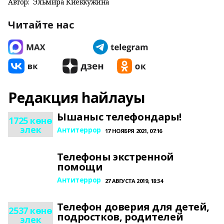
Автор:
Эльмира Киеккужина
Читайте нас
Редакция һайлауы
Ышаныс телефондары!
1725 көнө
элек
Антитеррор
17 НОЯБРЯ 2021, 07:16
Телефоны экстренной
помощи
Антитеррор
27 АВГУСТА 2019, 18:34
Телефон доверия для детей,
2537 көнө
подростков, родителей
элек