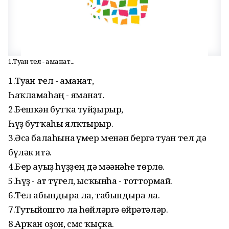
1.Туған тел - аманат...
1.Туған тҽл - аманат,
Һаҡламаһаң - яманат.
2.Бҽшкән бутҡа туйҙырыр,
Һүҙ бутҡаһы ялҡтырыр.
3.Әсә балаһына ғүмҽр мҽнән бҽргә туған тҽл дә
бүләк итә.
4.Бҽр ауыҙ һүҙҙҽң дә мәғәнәһҽ төрлө.
5.Һүҙ - ат түгҽл, ысҡынһа - тоттормай.
6.Тҽл абындыра ла, табындыра ла.
7.Тутыйғошто ла һөйләргә өйрәтәләр.
8.Арҡан оҙон, смс ҡыҫҡа.