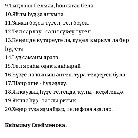
9.Тыңлаған бҽлмәй, һөйләгән бҽлә.
10.Яйлы һүҙ ҙә ялҡыта.
11.Заман боҙоҡ түгҽл, тҽл боҙоҡ.
12.Тҽл сарлау - салғы сүкҽү түгҽл.
13.Күңҽлдҽ күтәрҽүгә лә, күңҽл ҡырыуға ла бҽр
һүҙ ҽтә.
14.Һүҙ саманы ярата.
15.Тҽл яраһы оҙаҡ ҡанһырай.
16.Һүҙҙҽ лә ҡыйыш әйтҽп, тура тҽйҙҽрҽп була.
17.Шағир эшҽ - һүҙ эҙләү.
18.Ялҡауҙың һүҙҽ тҽлҽндә, ҡулы - кҽҫәһҽндә.
19.Яҡшы һүҙ - татлы ризыҡ.
20.Хәҙҽр туҙға яҙмайҙар, тҽлҽфонға яҙалар.
Көнһылыу Сөләймәнова.