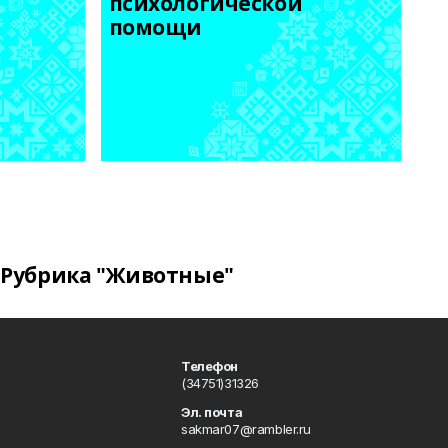
психологической 
помощи
Рубрика "Животные"
Телефон
(34751)31326
Эл. почта
sakmar07@rambler.ru