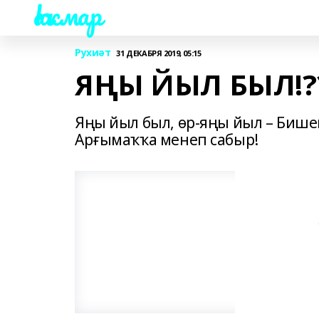
Һаҡмар
Рухиәт
31 ДЕКАБРЯ 2019, 05:15
ЯҢЫ ЙЫЛ БЫЛ!?
Яңы йыл был, өр-яңы йыл – Бишек
Арғымаҡҡа менеп сабыр!