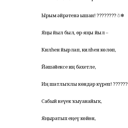
Ырым ғәйрәтенә ышан! ????????☃❄
Яңы йыл был, өр-яңы йыл –
Килһен йырлап, килһен көлөп,
Йәшәйексе иң бәхетле,
Иң шатлыҡлы көндәр күреп! ??????
Сабый кеүек ҡыуанайыҡ,
Яңғыратып еңеү көйөн,