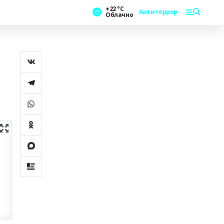
+22 °С
Антитеррор
Облачно