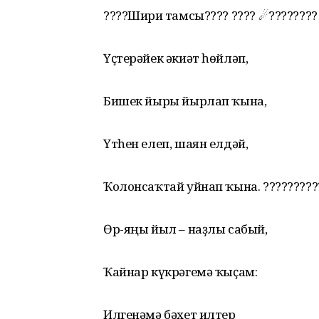
????Шиғри тамсы???? ???? ☄????????
Үҫтерәйек әкиәт һөйләп,
Бишек йыры йырлап ҡына,
Үтһен елеп, шаян елдәй,
Ҡолонсаҡтай уйнап ҡына. ?????????
Өр-яңы йыл – наҙлы сабый,
Ҡайнар күкрәгемә ҡыҫам:
Илгенәмә бәхет илтер