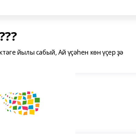
???
тәге йылы сабый, Ай үҫәһен көн үҫер ҙә