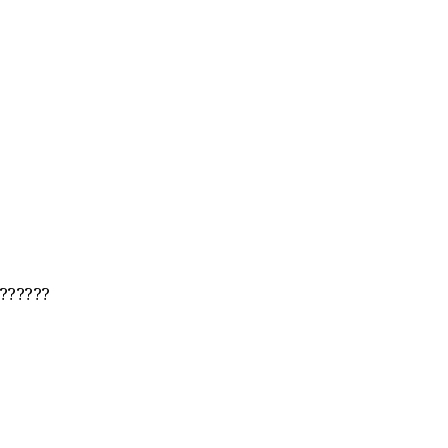
??????