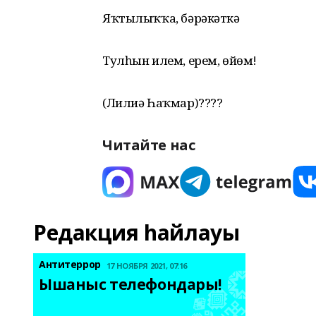
Яҡтылыҡҡа, бәрәкәткә
Тулһын илем, ерем, өйөм!
(Лилиә Һаҡмар)????
Читайте нас
Редакция һайлауы
Антитеррор
17 НОЯБРЯ 2021, 07:16
Ышаныс телефондары! 