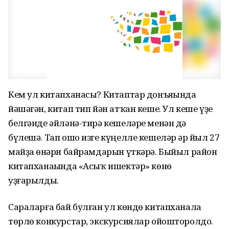
Кем ул китапханасы? Китаптар донъяһында
йәшәгән, китап тип йән атҡан кеше. Ул кеше үҙе
белгәнде әйләнә-тирә кешеләре менән дә
бүлешә. Тап ошо изге күңелле кешеләр һәр йыл 27
майҙа һөнәри байрамдарын үткәрә. Быйыл район
китапханаһында «Асыҡ ишектәр» көнө
уҙғарылды.
Сараларға бай булған ул көндө китапханала
төрлө конкурстар, экскурсиялар ойошторолдо.