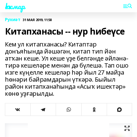
Һаҡмар
Рухиәт
31 МАЯ 2019, 11:58
Китапханасы -- нур һибеүсе
Кем ул китапханасы? Китаптар
донъяһында йәшәгән, китап тип йән
атҡан кеше. Ул кеше үҙе белгәнде әйләнә-
тирә кешеләре менән дә бүлешә. Тап ошо
изге күңелле кешеләр һәр йыл 27 майҙа
һөнәри байрамдарын үткәрә. Быйыл
район китапханаһында «Асыҡ ишектәр»
көнө уҙғарылды.