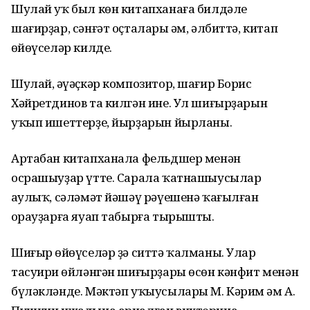
Шулай уҡ был көн китапханаға билдәле
шағирҙар, сәнғәт оҫталары һәм, әлбиттә, китап
һөйөүселәр килде.
Шулай, һәүәҫкәр композитор, шағир Борис
Хәйретдинов та килгән ине. Ул шиғырҙарын
уҡып ишеттерҙе, йырҙарын йырланы.
Артабан китапханала фельдшер менән
осрашыуҙар үтте. Сарала ҡатнашыусылар
һаулыҡ, сәләмәт йәшәү рәүешенә ҡағылған
һорауҙарға яуап табырға тырышты.
Шиғыр һөйөүселәр ҙә ситтә ҡалманы. Улар
тасуири һөйләнгән шиғырҙары өсөн кәнфит менән
бүләкләнде. Мәктәп уҡыусылары М. Кәрим һәм А.