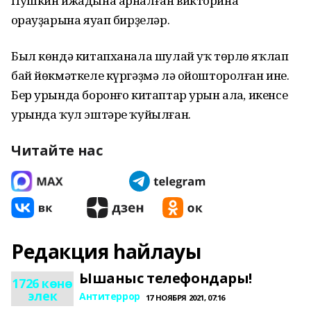
Пушкин ижадына арналған викторина
һорауҙарына яуап бирҙеләр.
Был көндә китапханала шулай уҡ төрлө яҡлап
бай йөкмәткеле күргәҙмә лә ойошторолған ине.
Бер урында боронғо китаптар урын алһа, икенсе
урында ҡул эштәре ҡуйылған.
Читайте нас
Редакция һайлауы
Ышаныс телефондары!
1726 көнө
элек
Антитеррор
17 НОЯБРЯ 2021, 07:16