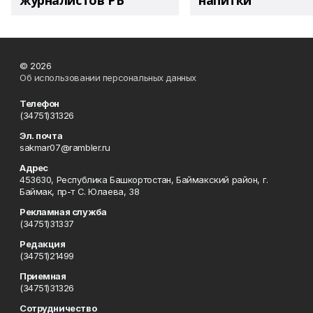
журналистов РБ
напитки"
© 2026
Об использовании персональных данных
Телефон
(34751)31326
Эл. почта
sakmar07@rambler.ru
Адрес
453630, Республика Башкортостан, Баймакский район, г.
Баймак, пр-т С. Юлаева, 38
Рекламная служба
(34751)31337
Редакция
(34751)21499
Приемная
(34751)31326
Сотрудничество