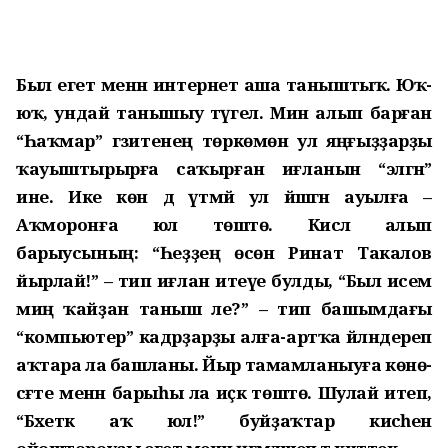
Был егет менән интернет аша таныштыҡ. Юҡ-
юҡ, ундай танышыу түгел. Мин алып барған
“Һаҡмар” гәзитенең төркөмөнә ул яңғыҙҙарҙы
ҡауыштырырға саҡырған иғланын “элгән”
ине. Ике көн дә үтмәй ул йәшәгән ауылға –
Аҡморонға юл төштө. Кисәлә алып
барыусының: “Һеҙҙең өсөн Ринат Такалов
йырлай!” – тип иғлан итеүе булды, “Был исем
миңә ҡайҙан таныш әле?” – тип башымдағы
“компьютер” кадрҙарҙы алға-артҡа әйләндереп
аҡтара ла башланы. Йыр тамамланыуға көнө-
сәғәте менән барыһы ла иҫкә төштө. Шулай итеп,
“Бәхеткә аҡ юл!” буйҙаҡтар кисәһен