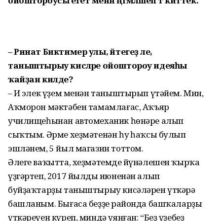
ойоштороусы егет менән әңгәмәләшеп тә киттек.
– Ринат Биктимер улы, әйтегеҙ әле,
таныштырыу кисәләре ойоштороу идеяһы
ҡайҙан килде?
– Иң элек үҙем менән таныштырып үтәйем. Мин,
Аҡморон мәктәбен тамамлағас, Аҡъяр
училищеһынан автомеханик һөнәре алып
сыҡтым. Әрме хеҙмәтенән һуң һаҡсы булып
эшләнем, 5 йыл магазин тоттом.
Әлеге ваҡытта, хеҙмәтемдең йүнәлешен ҡырҡа
үҙгәртеп, 2017 йылдың июненән алып
буйҙаҡтарҙы таныштырыу кисәләрен үткәрә
башланым. Бығаса беҙҙең районда башҡаларҙың
үткәреүен күреп, миндә уянған: “Беҙ үҙебеҙ