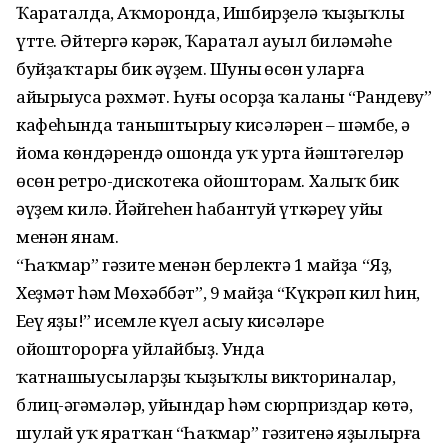
Ҡараталда, Аҡморонда, Ишбирҙелә ҡыҙыҡлы
үтте. Әйтергә кәрәк, Ҡаратал ауыл биләмәһе
буйҙаҡтары бик әүҙем. Шуның өсөн уларға
айырыуса рәхмәт. Һуңғы осорҙа ҡаланың “Рандеву”
кафеһында таныштырыу кисәләрен – шәмбе, ә
йома көндәрендә ошонда уҡ урта йәштәгеләр
өсөн ретро-дискотека ойошторам. Халыҡ бик
әүҙем килә. Йәйгеһен һабантуй үткәреү уйы
менән янам.
“Һаҡмар” гәзите менән берлектә 1 майҙа “Яҙ,
Хеҙмәт һәм Мөхәббәт”, 9 майҙа “Күкрәп кил һин,
Еңеү яҙы!” исемле күңел асыу кисәләре
ойошторорға уйлайбыҙ. Унда
ҡатнашыусыларҙы ҡыҙыҡлы викториналар,
блиц-әңгәмәләр, уйындар һәм сюрприздар көтә,
шулай уҡ яратҡан “Һаҡмар” гәзитенә яҙылырға