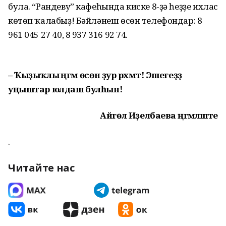
була. “Рандеву” кафеһында киске 8-ҙә һеҙҙе ихлас
көтөп ҡалабыҙ! Бәйләнеш өсөн телефондар: 8
961 045 27 40, 8 937 316 92 74.
– Ҡыҙыҡлы әңгәмә өсөн ҙур рәхмәт! Эшегеҙҙә
уңыштар юлдаш булһын!
Айгөл Иҙелбаева әңгәмәләште
.
Читайте нас