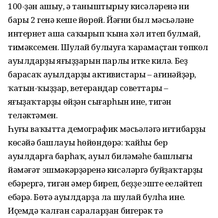
100-ҙән ашыу, ә таныштырыу кисәләренә ни
бары 2 генә кеше йөрөй. Йәғни был мәсьәләне
интернет аша саҡырып ҡына хәл итеп булмай,
тимәксемен. Шулай булыуға ҡарамаҫтан төпкөл
ауылдарҙың яңғыҙҙарын парлы итке килә. Беҙ
барасаҡ ауылдарҙың активистары – ағинәйҙәр,
ҡатын-ҡыҙҙар, ветерандар советтары –
яңғыҙаҡтарҙы өйҙән сығарһын ине, тигән
теләктәмен.
Һуңғы ваҡытта демографик мәсьәләгә иғтибарҙың
көсәйә башлауы һөйөндөрә: ҡайһы бер
ауылдарға барһаҡ, ауыл биләмәһе башлығы
йәмәғәт эшмәкәрҙәренә кисәләргә буйҙаҡтарҙы
ебәрергә, тигән әмер биреп, беҙҙең эште еңеләйтеп
ебәрә. Бөтә ауылдарҙа ла шулай булһа ине.
Иҫемдә ҡалған сараларҙан бигерәк тә