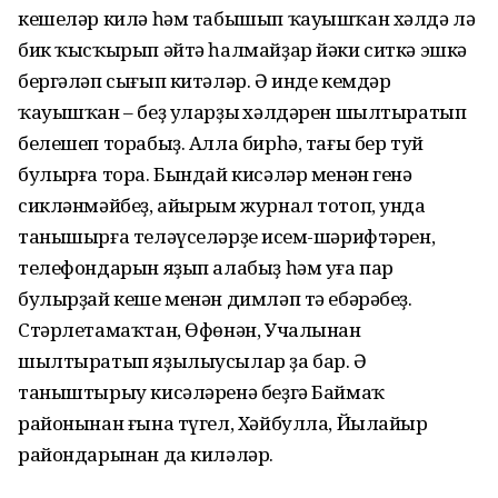
кешеләр килә һәм табышып ҡауышҡан хәлдә лә
бик ҡысҡырып әйтә һалмайҙар йәки ситкә эшкә
бергәләп сығып китәләр. Ә инде кемдәр
ҡауышҡан – беҙ уларҙың хәлдәрен шылтыратып
белешеп торабыҙ. Алла бирһә, тағы бер туй
булырға тора. Бындай кисәләр менән генә
сикләнмәйбеҙ, айырым журнал тотоп, унда
танышырға теләүселәрҙең исем-шәрифтәрен,
телефондарын яҙып алабыҙ һәм уға пар
булырҙай кеше менән димләп тә ебәрәбеҙ.
Стәрлетамаҡтан, Өфөнән, Учалынан
шылтыратып яҙылыусылар ҙа бар. Ә
таныштырыу кисәләренә беҙгә Баймаҡ
районынан ғына түгел, Хәйбулла, Йылайыр
райондарынан да киләләр.