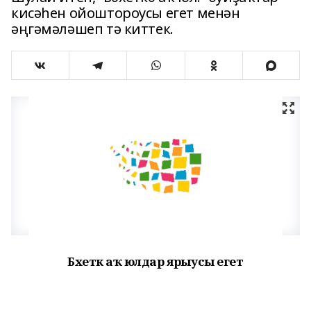
кисәһен ойоштороусы егет менән
әңгәмәләшеп тә киттек.
Бәхеткә аҡ юлдар ярыусы егет