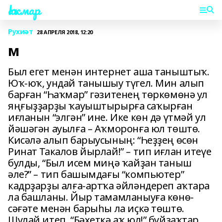
Һаҡмар
Рухиәт
28 АПРЕЛЯ 2018, 12:20
м
Был егет менән интернет аша таныштыҡ.
Юҡ-юҡ, ундай танышыу түгел. Мин алып
барған “Һаҡмар” гәзитенең төркөмөнә ул
яңғыҙҙарҙы ҡауыштырырға саҡырған
иғланын “элгән” ине. Ике көн дә үтмәй ул
йәшәгән ауылға – Аҡморонға юл төштө.
Кисәлә алып барыусының: “Һеҙҙең өсөн
Ринат Такалов йырлай!” – тип иғлан итеүе
булды, “Был исем миңә ҡайҙан таныш
әле?” – тип башымдағы “компьютер”
кадрҙарҙы алға-артҡа әйләндереп аҡтара
ла башланы. Йыр тамамланыуға көнө-
сәғәте менән барыһы ла иҫкә төштө.
Шулай итеп, “Бәхеткә аҡ юл!” буйҙаҡтар