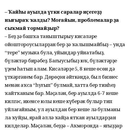
– Ҡайһы ауылда үткән саралар иҫегеҙҙә
нығыраҡ ҡалды? Моғайын, проблемалар ҙа
сыҡмай тормайҙыр?
– Беҙ ҙә башҡа таныштырыу кисәләре
ойоштороусыларҙан бер ҙә ҡалышмайбыҙ – унда
“тере” музыка була, уйындар уйнатабыҙ,
бүләктәр бирәбеҙ. Бағыусыбыҙ юҡ, бүләктәрҙе
үҙем һатып алам. Кисәләрҙе 5, 8 кеше өсөн дә
үткәргәнем бар. Дөрөҫөн әйткәндә, был бизнес
менән аҡса “һуғып” булмай, хатта бер тинһеҙ
ҡайтҡаным бар. Мәҫәлән, бер ауылда 6-7 кеше
килгәс, икенсе юлы кеше күберәк булыр тип
уйлағайным, ул ауылдан бер кеше лә булманы
ла ҡуйҙы, ярай әллә ҡайҙа ятҡан ауылдарҙан
килделәр. Мәҫәлән, беҙҙә – Аҡморонда – яңғыҙҙар