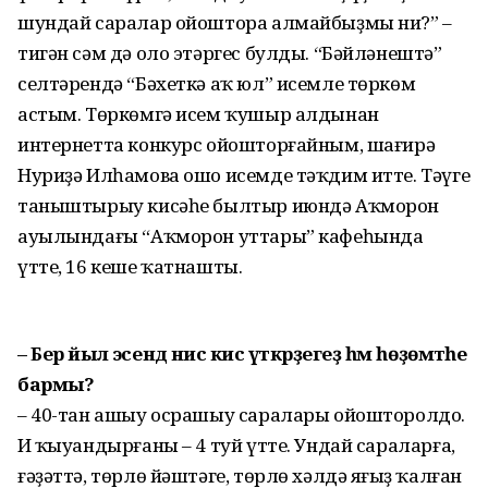
шундай саралар ойоштора алмайбыҙмы ни?” –
тигән сәм дә оло этәргес булды. “Бәйләнештә”
селтәрендә “Бәхеткә аҡ юл” исемле төркөм
астым. Төркөмгә исем ҡушыр алдынан
интернетта конкурс ойошторғайным, шағирә
Нуриҙә Илһамова ошо исемде тәҡдим итте. Тәүге
таныштырыу кисәһе былтыр июндә Аҡморон
ауылындағы “Аҡморон уттары” кафеһында
үтте, 16 кеше ҡатнашты.
– Бер йыл эсендә нисә кисә үткәрҙегеҙ һәм һөҙөмтәһе
бармы?
– 40-тан ашыу осрашыу саралары ойошторолдо.
Иң ҡыуандырғаны – 4 туй үтте. Ундай сараларға,
ғәҙәттә, төрлө йәштәге, төрлө хәлдә яңғыҙ ҡалған