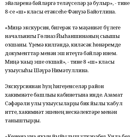
эйәләренә бәйләргә теләүселәр ҙә булыр», - тине
8-се «ш» класы етәксеһе Фәнүзә Байғотлина.
«Миңә экскурсия, бигерәк тә мәҙәниәт бүлеге
начальнигы Гөлназ Йыһаншинаның сығышы
оҡшаны. Үҙемә килгәндә, киләсәк һөнәремде
документтар менән эш итеүгә бәйләр инем.
Миңә ҡағыҙ эше оҡшай», - тине 8 «ш» класы
уҡыусыһы Шәүрә Ниғмәтуллина.
Экскурсиянан һуң һигеҙенселәр район
хакимиәте башлығы кабинетына инде. Азамат
Сәфәрғәли улы уҡыусыларҙы бик йылы ҡабул
итте, хакимиәт эшенең нескәлектәре менән
таныштырҙы.
«Көнөнә унға яҡын йыйылыш үткәрәбеҙ. Унда беҙ