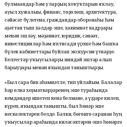
булмағандар һәм уларҙың хоҡуҡтарын яҡлау,
ауыл хужалығы, финанс, төҙөлөш, архитектура,
сәйәсәт бүлегенә, граждандар оборонаһы һәм
ғәҙәттән тыш хәлдәр эше, хакимиәт кадрҙары
менән эшләү, мәҙәниәт, юридик, сәнәғәт,
инвестициялар һәм иҡтисади үҫеше һәм башҡа
бүлек кабинеттары буйлап экскурсия үткәрҙе.
Белгестәр уҡыусыларҙы ниндәй эштәр алып
барыуҙары менән яҡындан таныштырҙы.
«Был сара бик әһәмиәтле, тип уйлайым. Балалар
һәр өлкә хеҙмәткәрҙәренең эше тураһында
кемдәндер ишетеп кенә белмәне, ә үҙҙәре килеп,
күреп, яҡындан танышты, был һөнәр эше
нескәлектәрен белде. Бәлки, бөгөнгө саранан һуң
уҡыусылар араһында киләсәктәрен ошо һөнәргә