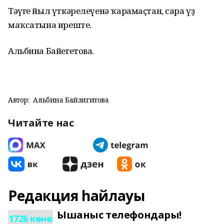
Тәүге йыл үткәрелеүенә ҡарамаҫтан, сара үҙ
маҡсатына иреште.
Альбина Байегетова.
Автор:
Альбина Байзигитова
Читайте нас
Редакция һайлауы
Ышаныс телефондары!
1726 көнө