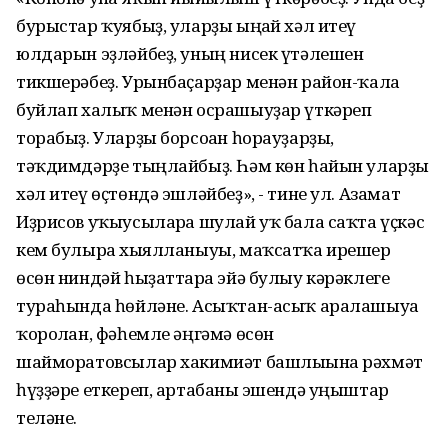
бурыстар ҡуябыҙ, уларҙы ыңғай хәл итеү
юлдарын эҙләйбеҙ, уның нисек үтәлешен
тикшерәбеҙ. Урынбаҫарҙар менән район-ҡала
буйлап халыҡ менән осрашыуҙар үткәреп
торабыҙ. Уларҙы борсоған һорауҙарҙы,
тәҡдимдәрҙе тыңлайбыҙ. Һәм көн һайын уларҙы
хәл итеү өҫтөндә эшләйбеҙ», - тине ул. Азамат
Иҙрисов уҡыусыларға шулай уҡ бала саҡта үҫкәс
кем булырға хыялланыуы, маҡсатҡа ирешер
өсөн ниндәй һыҙаттарға эйә булыу кәрәклеге
тураһында һөйләне. Асыҡтан-асыҡ аралашыуға
ҡоролған, фәһемле әңгәмә өсөн
шайморатовсылар хакимиәт башлығына рәхмәт
һүҙҙәре еткереп, артабанғы эшендә уңыштар
теләне.