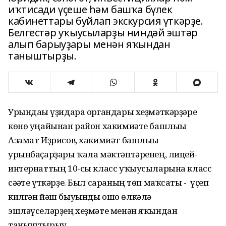
иҡтисади үҫеше һәм башҡа бүлек
кабинеттары буйлап экскурсия үткәрҙе.
Белгестәр уҡыусыларҙы ниндәй эштәр
алып барыуҙары менән яҡындан
таныштырҙы.
Урындағы үҙидара органдары хеҙмәткәрҙәре
көнө уңайынан район хакимиәте башлығы
Азамат Иҙрисов, хакимиәт башлығы
урынбаҫарҙары ҡала мәктәптәренең, лицей-
интернаттың 10-сы класс уҡыусыларына класс
сәғәте үткәрҙе. Был сараның төп маҡсаты - үҫеп
килгән йәш быуынды ошо өлкәлә
эшләүселәрҙең хеҙмәте менән яҡындан
таныштырыу.