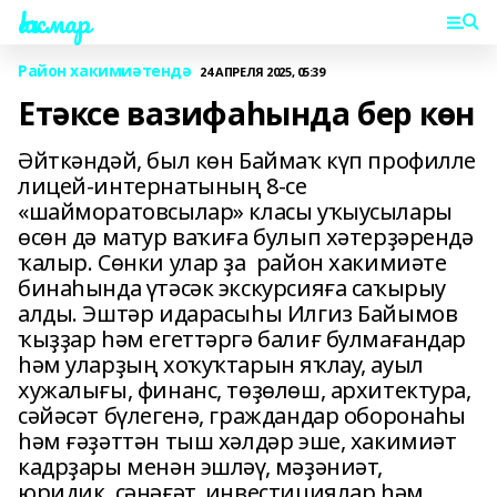
Һаҡмар
Район хакимиәтендә
24 АПРЕЛЯ 2025, 05:39
Етәксе вазифаһында бер көн
Әйткәндәй, был көн Баймаҡ күп профилле
лицей-интернатының 8-се
«шайморатовсылар» класы уҡыусылары
өсөн дә матур ваҡиға булып хәтерҙәрендә
ҡалыр. Сөнки улар ҙа район хакимиәте
бинаһында үтәсәк экскурсияға саҡырыу
алды. Эштәр идарасыһы Илгиз Байымов
ҡыҙҙар һәм егеттәргә балиғ булмағандар
һәм уларҙың хоҡуҡтарын яҡлау, ауыл
хужалығы, финанс, төҙөлөш, архитектура,
сәйәсәт бүлегенә, граждандар оборонаһы
һәм ғәҙәттән тыш хәлдәр эше, хакимиәт
кадрҙары менән эшләү, мәҙәниәт,
юридик, сәнәғәт, инвестициялар һәм