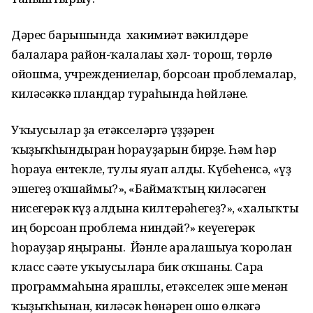
Дәрес барышында хакимиәт вәкилдәре
балаларға район-ҡалалағы хәл- торош, төрлө
ойошма, учреждениелар, борсоған проблемалар,
киләсәккә пландар тураһында һөйләне.
Уҡыусылар ҙа етәкселәргә үҙҙәрен
ҡыҙыҡһындырған һорауҙарын бирҙе. Һәм һәр
һорауға ентекле, тулы яуап алды. Күбеһенсә, «үҙ
эшегеҙ оҡшаймы?», «Баймаҡтың киләсәген
нисегерәк күҙ алдына килтерәһегеҙ?», «халыҡты
иң борсоған проблема ниндәй?» кеүегерәк
һорауҙар яңғыраны. Йәнле аралашыуға ҡоролған
класс сәғәте уҡыусыларға бик оҡшаны. Сара
программаһына ярашлы, етәкселек эше менән
ҡыҙыҡһынған, киләсәк һөнәрен ошо өлкәгә