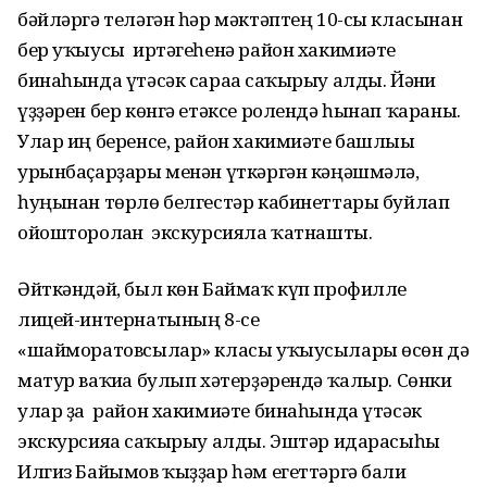
бәйләргә теләгән һәр мәктәптең 10-сы класынан
бер уҡыусы иртәгеһенә район хакимиәте
бинаһында үтәсәк сараға саҡырыу алды. Йәғни
үҙҙәрен бер көнгә етәксе ролендә һынап ҡараны.
Улар иң беренсе, район хакимиәте башлығы
урынбаҫарҙары менән үткәргән кәңәшмәлә,
һуңынан төрлө белгестәр кабинеттары буйлап
ойошторолған экскурсияла ҡатнашты.
Әйткәндәй, был көн Баймаҡ күп профилле
лицей-интернатының 8-се
«шайморатовсылар» класы уҡыусылары өсөн дә
матур ваҡиға булып хәтерҙәрендә ҡалыр. Сөнки
улар ҙа район хакимиәте бинаһында үтәсәк
экскурсияға саҡырыу алды. Эштәр идарасыһы
Илгиз Байымов ҡыҙҙар һәм егеттәргә балиғ