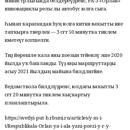
министрлығында белдереүҙәренсә, РА-З «Орлан»
инновациялы рельслы автобус юлға сыға.
Һынап ҡарағандан һуң юлға киткән ваҡытты ике
тапҡырға тиерлек — 3 сәғәт 50 минутҡа тиклем
кәметеүгә өлгәшелгән.
Тиҙ йөрөшлө ҡала яны поезын тәғәйенләү эше 2020
йылда уҡ башланды. Тәүҙә яңы маршруттарҙы
асыу 2021 йылдың майына билдәләнгәйне.
Ведомствола билдәләүҙәренсә, юлдағы ваҡытты 3
сәғәт 20 минутҡа тиклем ҡыҫҡартыу
планлаштырыла.
https://svetlyi-put-b.rbsmi.ru/articles/y-m-i-
t/Respublikala-Orlan-ya-i-ala-yani-poezi-y-r-y-