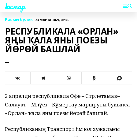
Һаҡмар
Рәсми бүлек
23 МАРТА 2021, 03:36
РЕСПУБЛИКАЛА «ОРЛАН»
ЯҢЫ ҠАЛА ЯНЫ ПОЕЗЫ
ЙӨРӨЙ БАШЛАЙ
--
2 апрелдән республикала Өфө – Стәрлетамаҡ–
Салауат – Мәләүез – Күмертау маршруты буйынса
«Орлан» ҡала яны поезы йөрөй башлай.
Республиканың Транспорт һәм юл хужалығы