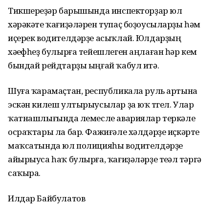
Тикшереүҙәр барышында инспекторҙар юл
хәрәкәте ҡағиҙәләрен тупаҫ боҙоусыларҙы һәм
иҫерек водителдәрҙе асыҡлай. Юлдарҙың
хәүефһеҙ булырға тейешлеген аңлаған һәр кем
бындай рейдтарҙы ыңғай ҡабул итә.
Шуға ҡарамаҫтан, республикала руль артына
эскән килеш ултырыусылар ҙа юҡ түгел. Улар
ҡатнашлығында үлемесле авариялар теркәлеү
осраҡтары ла бар. Фажиғәле хәлдәрҙе иҫкәртеү
маҡсатында юл полицияһы водителдәрҙе
айырыуса һаҡ булырға, ҡағиҙәләрҙе теүәл үтәргә
саҡыра.
Илдар Байбулатов