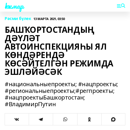
Һаҡмар
Рәсми бүлек
13 МАРТА 2021, 03:50
БАШҠОРТОСТАНДЫҢ
ДӘҮЛӘТ
АВТОИНСПЕКЦИЯҺЫ ЯЛ
КӨНДӘРЕНДӘ
КӨСӘЙТЕЛГӘН РЕЖИМДА
ЭШЛӘЙӘСӘК
#национальныепроекты; #нацпроекты;
#региональныепроекты;#регпроекты;
#нацпроектыБашкортостан;
#ВладимирПутин