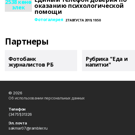
2538 көнө
оказанию психологической
элек
помощи
Фотогалерея
27 АВГУСТА 2019, 19:50
Партнеры
Фотобанк
Рубрика "Еда и
журналистов РБ
напитки"
© 2026
Об использовании персональных данных
Телефон
(34751)31326
Эл. почта
sakmar07@rambler.ru