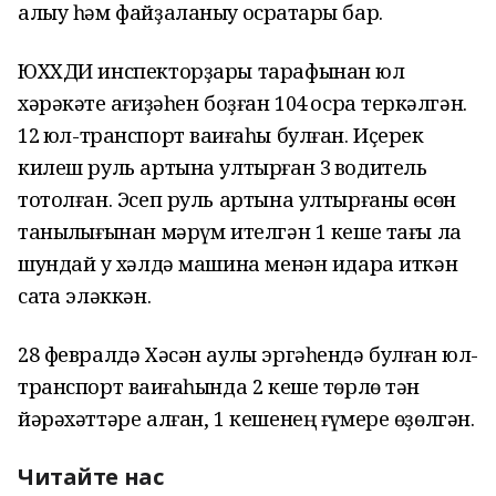
алыу һәм файҙаланыу
осраҡтары бар.
ЮХХДИ
инспекторҙары тарафынан юл
хәрәкәте ҡағиҙәһе
н
боҙған
1
04
осраҡ теркәлгән.
12
юл-транспорт ваҡиғаһы булған.
Иҫерек
килеш руль артына ултырған
3
водитель
тотолған
.
Э
сеп руль артына ултырғаны
өсөн
таныҡлығынан мәрүм ителгән 1 кеше тағы ла
шундай
уҡ
хәлдә машина менән идара иткән
саҡта эләккән.
28 февралдә
Х
әсән аулы эргәһендә булған юл-
транспорт ваҡиғаһында 2 кеше төрлө тән
йәрәхәттәре алған, 1 кешенең ғүмере өҙөлгән.
Читайте нас