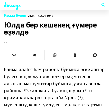
Һаҡмар
Рәсми бүлек
2 МАРТА 2021, 09:12
Юлда бер кешенең ғүмере
өҙөлдө
--
Баймаҡ ҡалаһы һәм районы буйынса
э
ске эштәр
бүлегенең дежур-диспетчер хеҙмәтенә
н
алынған мәғлүмәттәр буйынса,
у
ҙған аҙнала
районда
92
хәл-ваҡиға
булған,
шуның
9-ы
криминаль характерға эйә
.
У
рлыҡ
(7)
,
м
утлашыу
,
кеше туҡмау,
сит
мөлкәт
те тартып