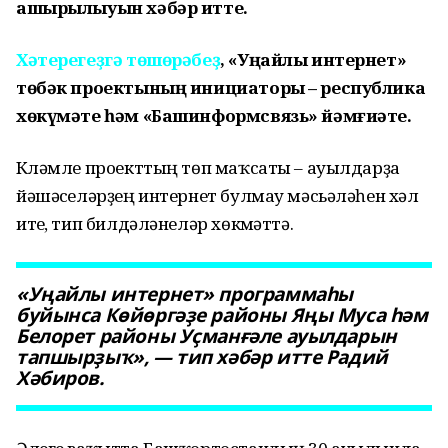
ашырылыуын хәбәр итте.
Хәтерегеҙгә төшөрәбеҙ
, «Уңайлы интернет»
төбәк проектының инициаторы – республика
хөкүмәте һәм «Башинформсвязь» йәмғиәте.
Күләмле проекттың төп маҡсаты – ауылдарҙа
йәшәүселәрҙең интернет булмау мәсьәләһен хәл
итеү, тип билдәләнеләр хөкүмәттә.
«Уңайлы интернет» программаһы
буйынса Көйөргәҙе районы Яңы Муса һәм
Белорет районы Уҫманғәле ауылдарын
тапшырҙыҡ», — тип хәбәр итте Радий
Хәбиров.