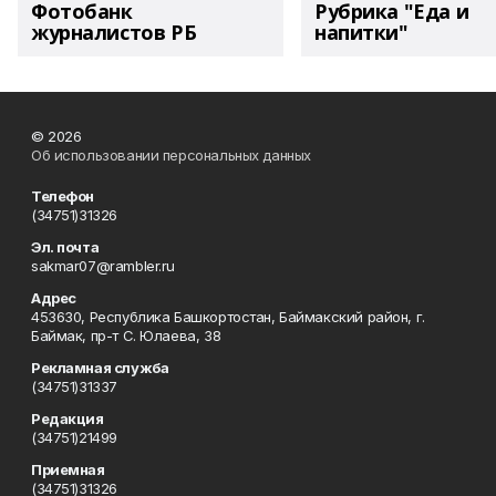
Фотобанк
Рубрика "Еда и
журналистов РБ
напитки"
© 2026
Об использовании персональных данных
Телефон
(34751)31326
Эл. почта
sakmar07@rambler.ru
Адрес
453630, Республика Башкортостан, Баймакский район, г.
Баймак, пр-т С. Юлаева, 38
Рекламная служба
(34751)31337
Редакция
(34751)21499
Приемная
(34751)31326