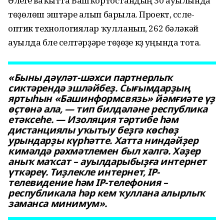
Әлеге ваҡытта Башҡортостандың 30 ауылында
төҙөлөш эштәре алып барыла. Проект, сүсле-
оптик технологиялар ҡулланып, 262 бәләкәй
ауылда бүлеү селтәрҙәре төҙөүҙе күҙ уңында тота.
«Быны дәүләт-шәхси партнерлыҡ
сиктәрендә эшләйбеҙ. Сығымдарҙың
яртыһын «Башинформсвязь» йәмғиәте үҙ
өҫтөнә ала, — тип билдәләне республика
етәксеһе. — Изоляция тәртибе һәм
дистанциялы уҡытыу беҙгә көсһөҙ
урындарҙы күрһәтте. Хатта ниндәйҙер
кимәлдә рәхмәтлемен был хәлгә. Хәҙер
аныҡ маҡсат – ауылдарыбыҙға интернет
үткәреү. Тиҙлекле интернет, IP-
телевидение һәм IP-телефония –
республикала һәр кем ҡуллана алырлыҡ
заманса минимум».