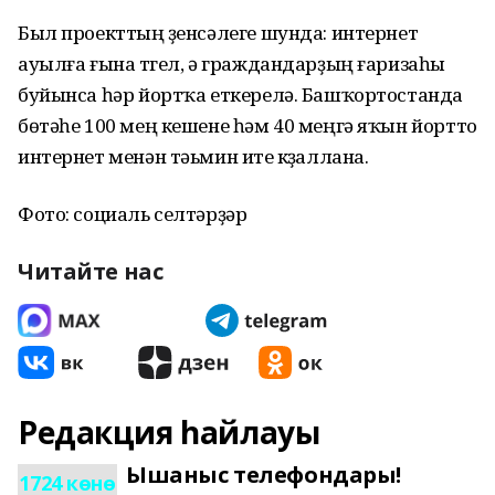
Был проекттың үҙенсәлеге шунда: интернет
ауылға ғына түгел, ә граждандарҙың ғаризаһы
буйынса һәр йортҡа еткерелә. Башҡортостанда
бөтәһе 100 мең кешене һәм 40 меңгә яҡын йортто
интернет менән тәьмин итеү күҙаллана.
Фото: социаль селтәрҙәр
Читайте нас
Редакция һайлауы
Ышаныс телефондары!
1724 көнө