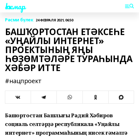
Һаҡмар
Рәсми бүлек
24 ФЕВРАЛЯ 2021, 06:50
БАШҠОРТОСТАН ЕТӘКСЕҺЕ
«УҢАЙЛЫ ИНТЕРНЕТ»
ПРОЕКТЫНЫҢ ЯҢЫ
ҺӨҘӨМТӘЛӘРЕ ТУРАҺЫНДА
ХӘБӘР ИТТЕ
#нацпроект
Башҡортостан Башлығы Радий Хәбиров
социаль селтәрҙә республикала «Уңайлы
интернет» программаһының нисек ғәмәлгә