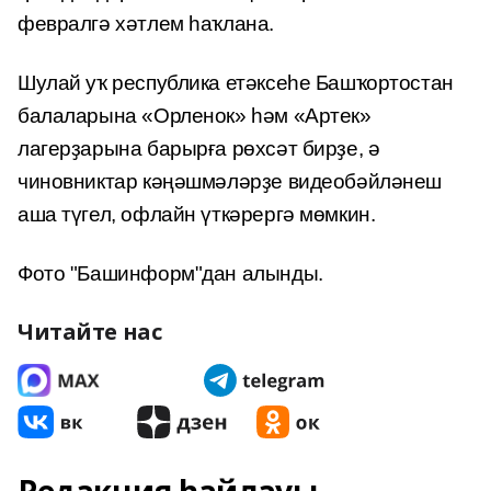
февралгә хәтлем һаҡлана.
Шулай уҡ республика етәксеһе Башҡортостан
балаларына «Орленок» һәм «Артек»
лагерҙарына барырға рөхсәт бирҙе, ә
чиновниктар кәңәшмәләрҙе видеобәйләнеш
аша түгел, офлайн үткәрергә мөмкин.
Фото "Башинформ"дан алынды.
Читайте нас