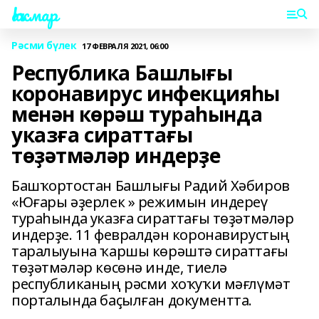
Һаҡмар
Рәсми бүлек
17 ФЕВРАЛЯ 2021, 06:00
Республика Башлығы
коронавирус инфекцияһы
менән көрәш тураһында
указға сираттағы
төҙәтмәләр индерҙе
Башҡортостан Башлығы Радий Хәбиров
«Юғары әҙерлек » режимын индереү
тураһында указға сираттағы төҙәтмәләр
индерҙе. 11 февралдән коронавирустың
таралыуына ҡаршы көрәштә сираттағы
төҙәтмәләр көсөнә инде, тиелә
республиканың рәсми хоҡуҡи мәғлүмәт
порталында баҫылған документта.