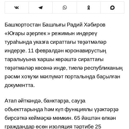
Башҡортостан Башлығы Радий Хәбиров
«Юғары әҙерлек » режимын индереү
тураһында указға сираттағы төҙәтмәләр
индерҙе. 11 февралдән коронавирустың
таралыуына ҡаршы көрәштә сираттағы
төҙәтмәләр көсөнә инде, тиелә республиканың
рәсми хоҡуҡи мәғлүмәт порталында баҫылған
документта.
Атап әйткәндә, банктарҙа, сауҙа
объекттарында һәм күп функциялы үҙәктәрҙә
бирсәткә кеймәҫкә мөмкин. 65 йәштән өлкән
граждандар өсөн изоляция тәртибе 25