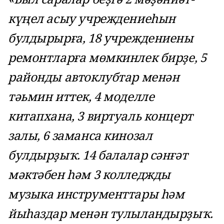
күңел асыу учреждениеһын
булдырырға, 18 учреждениены
ремонтларға мөмкинлек бирҙе, 5
районды автоклубтар менән
тәьмин иттек, 4 моделле
китапхана, 3 виртуаль концерт
залы, 6 заманса кинозал
булдырҙыҡ. 14 балалар сәнғәт
мәктәбен һәм 3 колледжды
музыка инструменттары һәм
йыһаздар менән тулыландырҙыҡ.