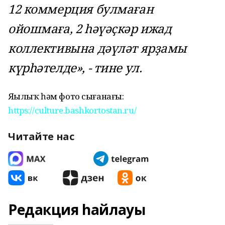
12 коммерция булмаған
ойошмаға, 2 һәүәҫкәр ижад
коллективына дәүләт ярҙамы
күрһәтелде», - тине ул.
Яңылыҡ һәм фото сығанағы:
https://culture.bashkortostan.ru/
Читайте нас
Редакция һайлауы