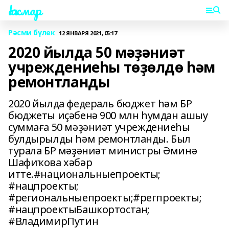
Һаҡмар
Рәсми бүлек
12 ЯНВАРЯ 2021, 05:17
2020 йылда 50 мәҙәниәт
учреждениеһы төҙөлдө һәм
ремонтланды
2020 йылда федераль бюджет һәм БР
бюджеты иҫәбенә 900 млн һумдан ашыу
суммаға 50 мәҙәниәт учреждениеһы
булдырылды һәм ремонтланды. Был
турала БР мәҙәниәт министры Әминә
Шафиҡова хәбәр
итте.#национальныепроекты;
#нацпроекты;
#региональныепроекты;#регпроекты;
#нацпроектыБашкортостан;
#ВладимирПутин