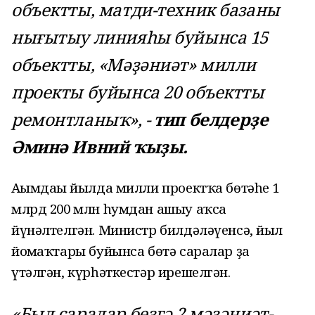
объектты, матди-техник базаны
нығытыу линияһы буйынса 15
объектты, «Мәҙәниәт» милли
проекты буйынса 20 объектты
ремонтланыҡ», -
тип белдерҙе
Әминә Ивний ҡыҙы.
Ағымдағы йылда милли проектҡа бөтәһе 1
млрд 200 млн һумдан ашыу аҡса
йүнәлтелгән. Министр билдәләүенсә, йыл
йомғаҡтары буйынса бөтә саралар ҙа
үтәлгән, күрһәткестәр ирешелгән.
«Был саралар беҙгә 2 мәҙәниәт-