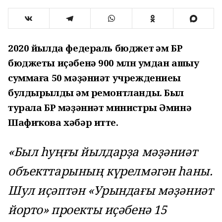
2020 йылда федераль бюджет һәм БР
бюджеты иҫәбенә 900 млн һумдан ашыу
суммаға 50 мәҙәниәт учреждениеһы
булдырылды һәм ремонтланды. Был
турала БР мәҙәниәт министры Әминә
Шафиҡова хәбәр итте.
«Был һуңғы йылдарҙа мәҙәниәт
объекттарының күрелмәгән һаны.
Шул иҫәптән «Урындағы мәҙәниәт
йорто» проекты иҫәбенә 15