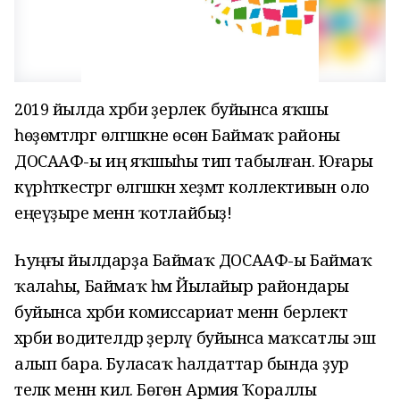
2019 йылда
хәрби әҙерлек буйынса яҡшы
һөҙөмтәләргә өлгәшкәне өсөн Баймаҡ районы
ДОСААФ-ы
иң яҡшыһы тип табылған. Юғары
күрһәткестәргә өлгәшкән хеҙмәт коллективын оло
еңеүҙыре менән ҡотлайбыҙ!
Һуңғы йылдарҙа Баймаҡ ДОСААФ-ы Баймаҡ
ҡалаһы, Баймаҡ һәм Йылайыр райондары
буйынса хәрби комиссариат менән берлектә
хәрби водителдәр әҙерләү буйынса маҡсатлы эш
алып бара. Буласаҡ һалдаттар бында ҙур
теләк менән килә. Бөгөн Армия Ҡораллы