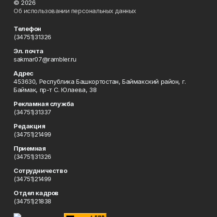
© 2026
Об использовании персональных данных
Телефон
(34751)31326
Эл. почта
sakmar07@rambler.ru
Адрес
453630, Республика Башкортостан, Баймакский район, г.
Баймак, пр-т С. Юлаева, 38
Рекламная служба
(34751)31337
Редакция
(34751)21499
Приемная
(34751)31326
Сотрудничество
(34751)21499
Отдел кадров
(34751)21838