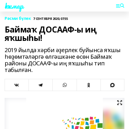
Һаҡмар
Рәсми бүлек
7 СЕНТЯБРЯ 2020, 07:55
Баймаҡ ДОСААФ-ы иң
яҡшыһы!
2019 йылда хәрби әҙерлек буйынса яҡшы
һөҙөмтәләргә өлгәшкәне өсөн Баймаҡ
районы ДОСААФ-ы иң яҡшыһы тип
табылған.