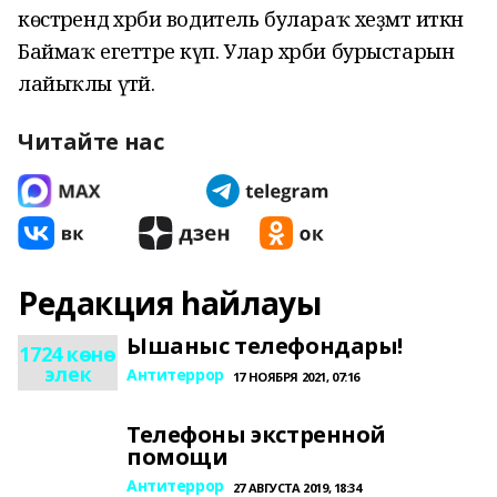
көстәрендә хәрби водитель булараҡ хеҙмәт иткән
Баймаҡ егеттәре күп. Улар хәрби бурыстарын
лайыҡлы үтәй.
Читайте нас
Редакция һайлауы
Ышаныс телефондары!
1724 көнө
элек
Антитеррор
17 НОЯБРЯ 2021, 07:16
Телефоны экстренной
помощи
Антитеррор
27 АВГУСТА 2019, 18:34