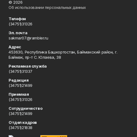
© 2026
Об использовании персональных данных
Телефон
(34751)31326
Эл. почта
sakmar07@rambler.ru
Адрес
453630, Республика Башкортостан, Баймакский район, г.
Баймак, пр-т С. Юлаева, 38
Рекламная служба
(34751)31337
Редакция
(34751)21499
Приемная
(34751)31326
Сотрудничество
(34751)21499
Отдел кадров
(34751)21838